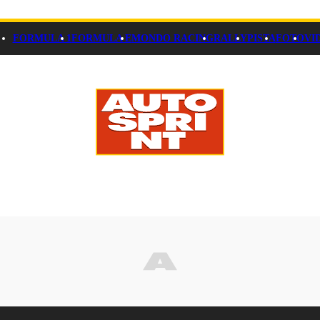
FORMULA 1
FORMULA E
MONDO RACING
RALLY
PISTA
FOTO
VI