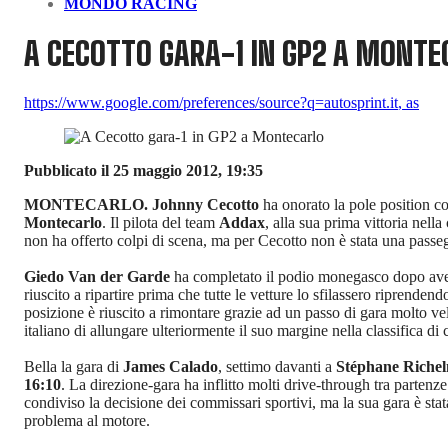
MONDO RACING
A CECOTTO GARA-1 IN GP2 A MONTE
https://www.google.com/preferences/source?q=autosprint.it
,
as
Pubblicato il 25 maggio 2012, 19:35
MONTECARLO.
Johnny Cecotto
ha onorato la pole position c
Montecarlo
. Il pilota del team
Addax
, alla sua prima vittoria nell
non ha offerto colpi di scena, ma per Cecotto non è stata una passe
Giedo Van der Garde
ha completato il podio monegasco dopo aver r
riuscito a ripartire prima che tutte le vetture lo sfilassero riprende
posizione è riuscito a rimontare grazie ad un passo di gara molto vel
italiano di allungare ulteriormente il suo margine nella classifica 
Bella la gara di
James Calado
, settimo davanti a
Stéphane Riche
16:10
. La direzione-gara ha inflitto molti drive-through tra partenze
condiviso la decisione dei commissari sportivi, ma la sua gara è s
problema al motore.