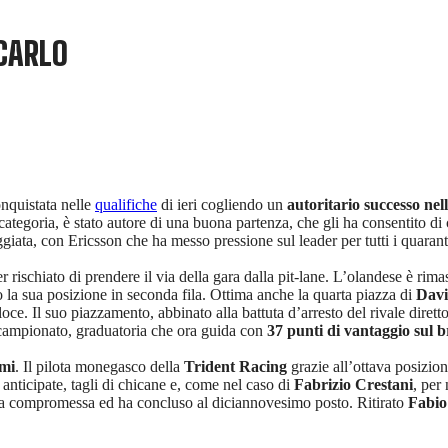
CARLO
onquistata nelle
qualifiche
di ieri cogliendo un
autoritario successo ne
a categoria, è stato autore di una buona partenza, che gli ha consentito di
ggiata, con Ericsson che ha messo pressione sul leader per tutti i quara
ischiato di prendere il via della gara dalla pit-lane. L’olandese è rima
ndo la sua posizione in seconda fila. Ottima anche la quarta piazza di
Davi
oce. Il suo piazzamento, abbinato alla battuta d’arresto del rivale dirett
di campionato, graduatoria che ora guida con
37 punti di vantaggio sul b
lmi
. Il pilota monegasco della
Trident Racing
grazie all’ottava posizio
 anticipate, tagli di chicane e, come nel caso di
Fabrizio Crestani
, per
tata compromessa ed ha concluso al diciannovesimo posto. Ritirato
Fabio