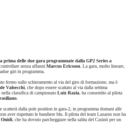
lla prima delle due gara programmate dalla GP2 Series a
 controllare senza affanni
Marcus Ericsson
. La gara, molto lineare,
ntadue giri in programma.
sto fermo sullo schieramento al via del giro di formazione, ma è
de Valsecchi
, che dopo essere scattato al via dalla settima
o nella classifica di campionato
Luiz Razia
, ha consentito al pilota
rasiliano
.
ne scatterà dalla pole position in gara-2, in programma domani alle
 non aver rispettato le bandiere blu. Il pilota del team Lazarus non ha
 Onidi
, che ha dovuto parcheggiare nella salita del Casinò per un