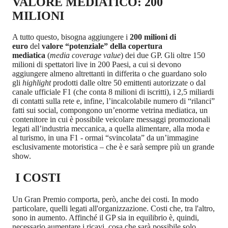
VALORE MEDIATICO: 200
MILIONI
A tutto questo, bisogna aggiungere i
200 milioni di
euro
del
valore “potenziale” della copertura
mediatica
(
media coverage value
) dei due GP. Gli oltre 150
milioni di spettatori live in 200 Paesi, a cui si devono
aggiungere almeno altrettanti in differita o che guardano solo
gli
highlight
prodotti dalle oltre 50 emittenti autorizzate o dal
canale ufficiale F1 (che conta 8 milioni di iscritti), i 2,5 miliardi
di contatti sulla rete e, infine, l’incalcolabile numero di “rilanci”
fatti sui social, compongono un’enorme vetrina mediatica, un
contenitore in cui è possibile veicolare messaggi promozionali
legati all’industria meccanica, a quella alimentare, alla moda e
al turismo, in una F1 - ormai “svincolata” da un’immagine
esclusivamente motoristica – che è e sarà sempre più un grande
show.
I COSTI
Un Gran Premio comporta, però, anche dei costi. In modo
particolare, quelli legati all'organizzazione. Costi che, tra l'altro,
sono in aumento. Affinché il GP sia in equilibrio è, quindi,
necessario aumentare i ricavi, cosa che sarà possibile solo