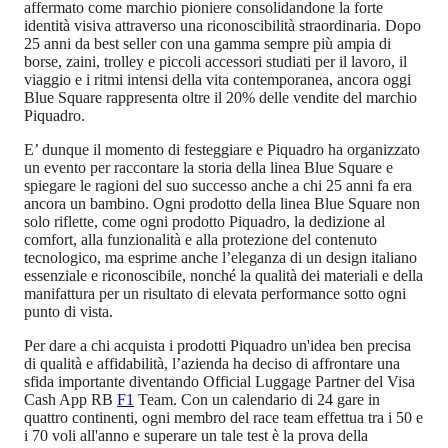
affermato come marchio pioniere consolidandone la forte
identità visiva attraverso una riconoscibilità straordinaria. Dopo
25 anni da best seller con una gamma sempre più ampia di
borse, zaini, trolley e piccoli accessori studiati per il lavoro, il
viaggio e i ritmi intensi della vita contemporanea, ancora oggi
Blue Square rappresenta oltre il 20% delle vendite del marchio
Piquadro.
E’ dunque il momento di festeggiare e Piquadro ha organizzato
un evento per raccontare la storia della linea Blue Square e
spiegare le ragioni del suo successo anche a chi 25 anni fa era
ancora un bambino. Ogni prodotto della linea Blue Square non
solo riflette, come ogni prodotto Piquadro, la dedizione al
comfort, alla funzionalità e alla protezione del contenuto
tecnologico, ma esprime anche l’eleganza di un design italiano
essenziale e riconoscibile, nonché la qualità dei materiali e della
manifattura per un risultato di elevata performance sotto ogni
punto di vista.
Per dare a chi acquista i prodotti Piquadro un'idea ben precisa
di qualità e affidabilità, l’azienda ha deciso di affrontare una
sfida importante diventando Official Luggage Partner del Visa
Cash App RB
F1
Team. Con un calendario di 24 gare in
quattro continenti, ogni membro del race team effettua tra i 50 e
i 70 voli all'anno e superare un tale test è la prova della