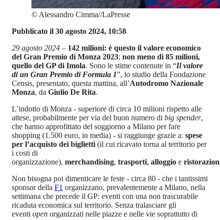
©
Alessandro Cimma//LaPresse
Pubblicato il 30 agosto 2024, 10:58
29 agosto 2024 –
142 milioni: è questo il valore economico
del Gran Premio di Monza 2023
;
non meno di 85 milioni,
quello del GP di Imola
. Sono le stime contenute in “
Il valore
di un Gran Premio di Formula 1
”, lo studio della Fondazione
Censis, presentato, questa mattina, all’
Autodromo Nazionale
Monza
, da
Giulio De Rita
.
L’indotto di Monza - superiore di circa 10 milioni rispetto alle
attese, probabilmente per via del buon numero di
big spender
,
che hanno approfittato del soggiorno a Milano per fare
shopping (1.500 euro, in media) - si raggiunge grazie a:
spese
per l’acquisto dei biglietti
(il cui ricavato torna al territorio per
i costi di
organizzazione),
merchandising
,
trasporti
,
alloggio
e
ristorazion
Non bisogna poi dimenticare le feste - circa 80 - che i tantissimi
sponsor della
F1
organizzano, prevalentemente a Milano, nella
settimana che precede il GP: eventi con una non trascurabile
ricaduta economica sul territorio. Senza tralasciare gli
eventi
open
organizzati nelle piazze e nelle vie soprattutto di