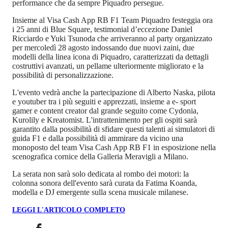
performance che da sempre Piquadro persegue.
Insieme al Visa Cash App RB F1 Team Piquadro festeggia ora
i 25 anni di Blue Square, testimonial d’eccezione Daniel
Ricciardo e Yuki Tsunoda che arriveranno al party organizzato
per mercoledì 28 agosto indossando due nuovi zaini, due
modelli della linea icona di Piquadro, caratterizzati da dettagli
costruttivi avanzati, un pellame ulteriormente migliorato e la
possibilità di personalizzazione.
L'evento vedrà anche la partecipazione di Alberto Naska, pilota
e youtuber tra i più seguiti e apprezzati, insieme a e- sport
gamer e content creator dal grande seguito come Cydonia,
Kurolily e Kreatomist. L'intrattenimento per gli ospiti sarà
garantito dalla possibilità di sfidare questi talenti ai simulatori di
guida F1 e dalla possibilità di ammirare da vicino una
monoposto del team Visa Cash App RB F1 in esposizione nella
scenografica cornice della Galleria Meravigli a Milano.
La serata non sarà solo dedicata al rombo dei motori: la
colonna sonora dell'evento sarà curata da Fatima Koanda,
modella e DJ emergente sulla scena musicale milanese.
LEGGI L'ARTICOLO COMPLETO