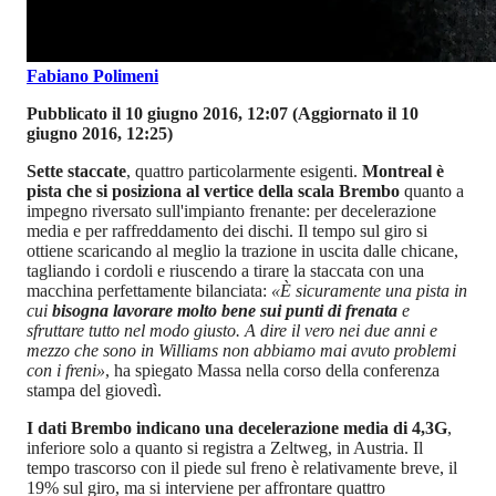
Fabiano Polimeni
Pubblicato il 10 giugno 2016, 12:07
(Aggiornato il 10
giugno 2016, 12:25)
Sette staccate
, quattro particolarmente esigenti.
Montreal è
pista che si posiziona al vertice della scala Brembo
quanto a
impegno riversato sull'impianto frenante: per decelerazione
media e per raffreddamento dei dischi. Il tempo sul giro si
ottiene scaricando al meglio la trazione in uscita dalle chicane,
tagliando i cordoli e riuscendo a tirare la staccata con una
macchina perfettamente bilanciata:
«È sicuramente una pista in
cui
bisogna lavorare molto bene sui punti di frenata
e
sfruttare tutto nel modo giusto. A dire il vero nei due anni e
mezzo che sono in Williams non abbiamo mai avuto problemi
con i freni»
, ha spiegato Massa nella corso della conferenza
stampa del giovedì.
I dati Brembo indicano una decelerazione media di 4,3G
,
inferiore solo a quanto si registra a Zeltweg, in Austria. Il
tempo trascorso con il piede sul freno è relativamente breve, il
19% sul giro, ma si interviene per affrontare quattro