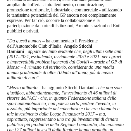
ampliando l'offerta - intrattenimento, comunicazione,
promozione territoriale, industriale e commerciale - utilizzando
le tantissime potenzialità del GP ancora non completamente
espresse. Per far ciò, occorre la collaborazione e la
partecipazione da parte di Istituzioni, Amministrazioni ed Enti
pubblici e privati.
“
Da questi numeri
– ha commentato il Presidente
dell’Automobile Club d’Italia,
Angelo Sticchi
Damiani
-
appare del tutto evidente che, negli ultimi sette anni
(2017-2024, escludendo, ovviamente 2020 e 2021, per i gravi
e imprevedibili problemi generati dal Covid) – grazie al GP di
Monza – è rimasto sul territorio, considerando una media
annua prudenziale di oltre 100mln all’anno, più di mezzo
miliardo di euro
”.
“
Mezzo miliardo
– ha aggiunto Sticchi Damiani -
che non solo
giustifica, abbondantemente, l’investimento di 46 milioni di
risorse dell’ACI - che, in quanto
Federazione italiana dello
sport automobilistico, non poteva certo perdere l’evento, in
assoluto, più importante del calendario e che era chiamato a
tale investimento dalla Legge Finanziaria 2017 – ma,
soprattutto, rappresentano uno tra gli investimenti di denaro
pubblico più produttivi della Regione Lombardia, dal momento
che i 27 milioni investiti dalla Regione hanno prodotto un