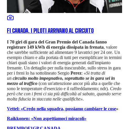
F1 CANADA, I PILOTI ARRIVANO AL CIRCUITO
I 70 giri di gara del Gran Premio del Canada fanno
registrare 149 kWh di energia dissipata in frenata
, valore
che sarebbe sufficiente ad alimentare 9 lavatrici per 24 ore. Un
esempio chiaro e alla portata di tutti per esemplificare in termini
chiari quali siano i valori di energia generati dall'impianto
frenante. Un dettaglio per nulla trascurabile, sullo stress in gara
per i freni lo ha sottolineato Sergio
Perez
:
«Si tratta di
un
circuito molto impegnativo, soprattutto se in gara sei in
mezzo al traffico
(con un'attenzione ancor più alta a quelle che
sono le temperature d'esercizio e il raffreddamento; ndr)
. Credo
però che con i freni ci sia più difficoltà al sabato, quando serve
molta fiducia in staccata nelle qualifiche».
Vettel: «Credo nella squadra, possiamo cambiare le cose
»
Raikkonen: «Non aspettiamoci miracoli»
BREMBO
F1
GP CANADA