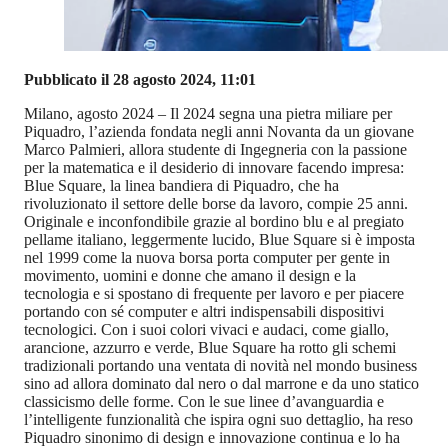
Pubblicato il 28 agosto 2024, 11:01
Milano, agosto 2024 – Il 2024 segna una pietra miliare per
Piquadro, l’azienda fondata negli anni Novanta da un giovane
Marco Palmieri, allora studente di Ingegneria con la passione
per la matematica e il desiderio di innovare facendo impresa:
Blue Square, la linea bandiera di Piquadro, che ha
rivoluzionato il settore delle borse da lavoro, compie 25 anni.
Originale e inconfondibile grazie al bordino blu e al pregiato
pellame italiano, leggermente lucido, Blue Square si è imposta
nel 1999 come la nuova borsa porta computer per gente in
movimento, uomini e donne che amano il design e la
tecnologia e si spostano di frequente per lavoro e per piacere
portando con sé computer e altri indispensabili dispositivi
tecnologici. Con i suoi colori vivaci e audaci, come giallo,
arancione, azzurro e verde, Blue Square ha rotto gli schemi
tradizionali portando una ventata di novità nel mondo business
sino ad allora dominato dal nero o dal marrone e da uno statico
classicismo delle forme. Con le sue linee d’avanguardia e
l’intelligente funzionalità che ispira ogni suo dettaglio, ha reso
Piquadro sinonimo di design e innovazione continua e lo ha