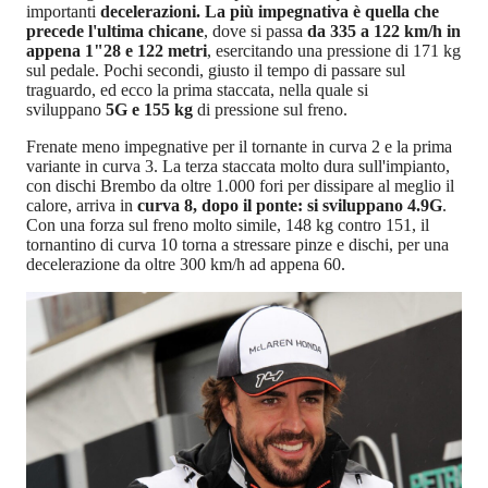
importanti
decelerazioni. La più impegnativa è quella che
precede l'ultima chicane
, dove si passa
da 335 a 122 km/h in
appena 1"28 e 122 metri
, esercitando una pressione di 171 kg
sul pedale. Pochi secondi, giusto il tempo di passare sul
traguardo, ed ecco la prima staccata, nella quale si
sviluppano
5G e 155 kg
di pressione sul freno.
Frenate meno impegnative per il tornante in curva 2 e la prima
variante in curva 3. La terza staccata molto dura sull'impianto,
con dischi Brembo da oltre 1.000 fori per dissipare al meglio il
calore, arriva in
curva 8, dopo il ponte: si sviluppano 4.9G
.
Con una forza sul freno molto simile, 148 kg contro 151, il
tornantino di curva 10 torna a stressare pinze e dischi, per una
decelerazione da oltre 300 km/h ad appena 60.