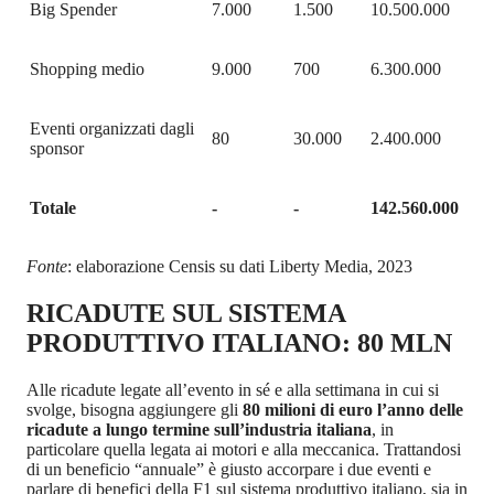
Big Spender
7.000
1.500
10.500.000
Shopping medio
9.000
700
6.300.000
Eventi organizzati dagli
80
30.000
2.400.000
sponsor
Totale
-
-
142.560.000
Fonte
: elaborazione Censis su dati Liberty Media, 2023
RICADUTE SUL SISTEMA
PRODUTTIVO ITALIANO: 80 MLN
Alle ricadute legate all’evento in sé e alla settimana in cui si
svolge, bisogna aggiungere gli
80 milioni
di euro l’anno delle
ricadute a lungo termine sull’industria italiana
, in
particolare quella legata ai motori e alla meccanica. Trattandosi
di un beneficio “annuale” è giusto accorpare i due eventi e
parlare di benefici della F1 sul sistema produttivo italiano, sia in