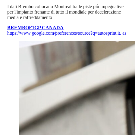
I dati Brembo collocano Montreal tra le piste più impegnative
per l'impianto frenante di tutto il mondiale per decelerazione
media e raffreddamento
BREMBO
F1
GP CANADA
https://www.google.com/preferences/source?q=autosprint.it
,
as