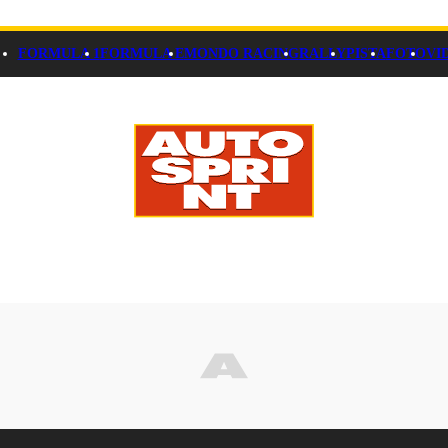
FORMULA 1
FORMULA E
MONDO RACING
RALLY
PISTA
FOTO
VI