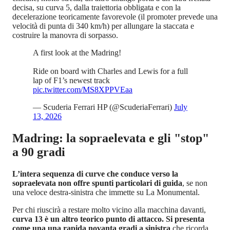
decisa, su curva 5, dalla traiettoria obbligata e con la
decelerazione teoricamente favorevole (il promoter prevede una
velocità di punta di 340 km/h) per allungare la staccata e
costruire la manovra di sorpasso.
A first look at the Madring! ‍
Ride on board with Charles and Lewis for a full
lap of F1’s newest track
pic.twitter.com/MS8XPPVEaa
— Scuderia Ferrari HP (@ScuderiaFerrari)
July
13, 2026
Madring: la sopraelevata e gli "stop"
a 90 gradi
L’intera sequenza di curve che conduce verso la
sopraelevata non offre spunti particolari di guida
, se non
una veloce destra-sinistra che immette su La Monumental.
Per chi riuscirà a restare molto vicino alla macchina davanti,
curva 13 è un altro teorico punto di attacco. Si presenta
come una una rapida novanta gradi a sinistra
che ricorda