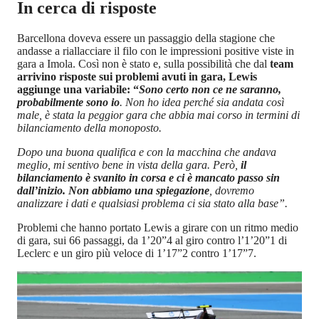
In cerca di risposte
Barcellona doveva essere un passaggio della stagione che
andasse a riallacciare il filo con le impressioni positive viste in
gara a Imola. Così non è stato e, sulla possibilità che dal
team
arrivino risposte sui problemi avuti in gara, Lewis
aggiunge una variabile: “
Sono certo non ce ne saranno,
probabilmente sono io
. Non ho idea perché sia andata così
male, è stata la peggior gara che abbia mai corso in termini di
bilanciamento della monoposto.
Dopo una buona qualifica e con la macchina che andava
meglio, mi sentivo bene in vista della gara. Però,
il
bilanciamento è svanito in corsa e ci è mancato passo sin
dall’inizio. Non abbiamo una spiegazione
, dovremo
analizzare i dati e qualsiasi problema ci sia stato alla base”.
Problemi che hanno portato Lewis a girare con un ritmo medio
di gara, sui 66 passaggi, da 1’20”4 al giro contro l’1’20”1 di
Leclerc e un giro più veloce di 1’17”2 contro 1’17”7.