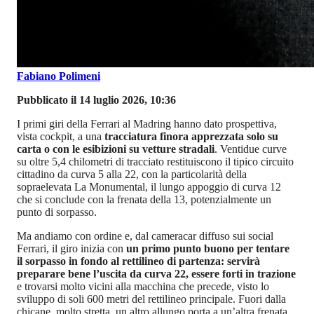
Fabiano Polimeni
Pubblicato il 14 luglio 2026, 10:36
I primi giri della Ferrari al Madring hanno dato prospettiva,
vista cockpit, a una
tracciatura finora apprezzata solo su
carta o con le esibizioni su vetture stradali
. Ventidue curve
su oltre 5,4 chilometri di tracciato restituiscono il tipico circuito
cittadino da curva 5 alla 22, con la particolarità della
sopraelevata La Monumental, il lungo appoggio di curva 12
che si conclude con la frenata della 13, potenzialmente un
punto di sorpasso.
Ma andiamo con ordine e, dal cameracar diffuso sui social
Ferrari, il giro inizia con
un primo punto buono per tentare
il sorpasso in fondo al rettilineo di partenza: servirà
preparare bene l’uscita da curva 22, essere forti in trazione
e trovarsi molto vicini alla macchina che precede, visto lo
sviluppo di soli 600 metri del rettilineo principale. Fuori dalla
chicane, molto stretta, un altro allungo porta a un’altra frenata