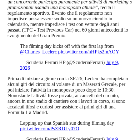
un concorrente partecipa puramente per attività di marketing o
promozionali usando una monoposto attuale
”, recita il
regolamento sportivo. Evento che il regolamento non
impedisce possa essere svolto su un nuovo circuito in
calendario, mentre impedisce i test con vetture degli anni
passati (TPC - Test Previous Car) nei 60 giorni antecedenti lo
svolgimento del Gran Premio.
The filming day kicks off with the first lap from
@Charles_Leclerc
pic.twitter.com/nHPks2mAOY
— Scuderia Ferrari HP (@ScuderiaFerrari)
July 9,
2026
Prima di iniziare a girare con la SF-26, Leclerc ha completato
alcuni giri del circuito al volante di un Maserati Grecale, per
poi iniziare l'attività in monoposto poco dopo le 10:30.
Nonostante l'attività fosse privata, ai cancelli del circuito,
ancora in uno stadio di cantiere con i lavori in corso, si sono
accalcati tifosi e curiosi per assistere ai primi giri di una
Formula 1 a Madrid.
Lapping up that Spanish sun during filming day
pic.twitter.com/PsZRDLy07O
— Scuderia Ferrari HP (@ScuderiaFerrari)
July 9,