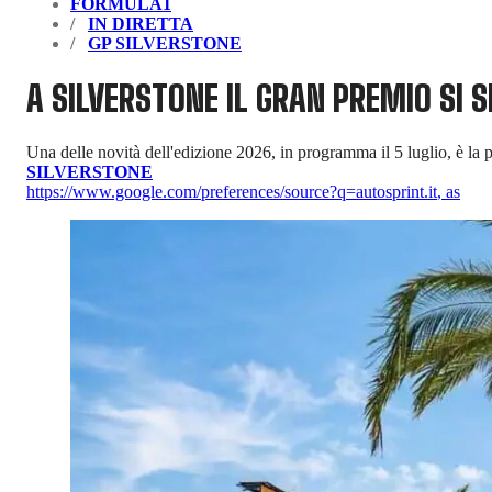
FORMULA1
IN DIRETTA
GP SILVERSTONE
A SILVERSTONE IL GRAN PREMIO SI 
Una delle novità dell'edizione 2026, in programma il 5 luglio, è la po
SILVERSTONE
https://www.google.com/preferences/source?q=autosprint.it
,
as