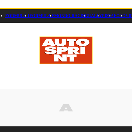
FORMULA 1
FORMULA E
MONDO RACING
RALLY
PISTA
FOTO
VI