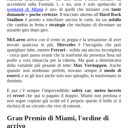
accendersi sulla Formula 1, e no, non è solo spettacolo: il
weekend di Miami
è uno di quelli che iniziano con
tante
domande
e
poche certezze
. Il tracciato attorno all’
Hard Rock
Stadium
è pronto a mischiare ancora le carte, tra un
asfalto
che cambia in fretta e
strategie
che rischiano di diventare un
azzardo giro dopo giro.
McLaren
arriva con il vento in poppa e la sensazione di aver
trovato qualcosa in più,
Mercedes
è l’incognita che può
sparigliare tutto, mentre
Ferrari
- solida ma ancora incompleta
- cerca quel passo avanti che la trasformi da presenza fissa sul
podio a vera minaccia per la vittoria. Ma guai a dimenticarsi
della variabile più pesante di tutte:
Max Verstappen
. Anche
quando non sembrano perfetti, trovano sempre il
modo di
esserci
, e se gli lasci anche solo uno spiraglio, lo trasformano in
dominio.
E poi c’è sempre l’imprevedibile:
safety car
,
meteo incerto
ed
errori
che qui si pagano il doppio. Miami non perdona e
non segue copioni già scritti ed è proprio questo il bello (e il
rischio) di un circuito che vive di estremi.
Gran Premio di Miami, l'ordine di
arrivo