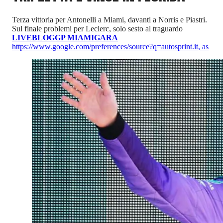
Terza vittoria per Antonelli a Miami, davanti a Norris e Piastri.
Sul finale problemi per Leclerc, solo sesto al traguardo
LIVEBLOG
GP MIAMI
GARA
https://www.google.com/preferences/source?q=autosprint.it
,
as