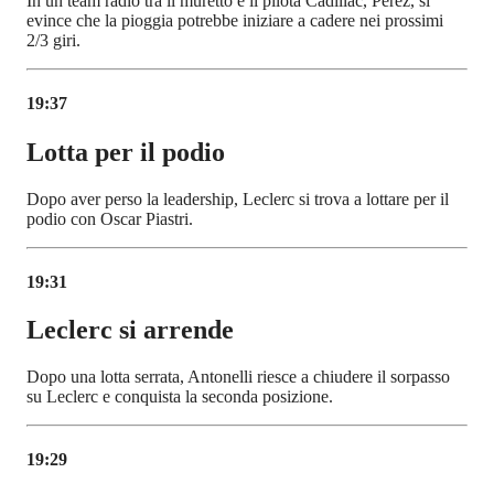
In un team radio tra il muretto e il pilota Cadillac, Perez, si
evince che la pioggia potrebbe iniziare a cadere nei prossimi
2/3 giri.
19:37
Lotta per il podio
Dopo aver perso la leadership, Leclerc si trova a lottare per il
podio con Oscar Piastri.
19:31
Leclerc si arrende
Dopo una lotta serrata, Antonelli riesce a chiudere il sorpasso
su Leclerc e conquista la seconda posizione.
19:29