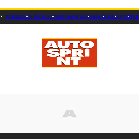
FORMULA 1
FORMULA E
MONDO RACING
RALLY
PISTA
FOTO
VI