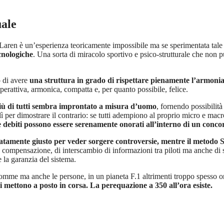
uale
Laren è un’esperienza teoricamente impossibile ma se sperimentata tale 
cnologiche
. Una sorta di miracolo sportivo e psico-strutturale che non 
o di avere
una struttura in grado di rispettare pienamente l’armonia 
erattiva, armonica, compatta e, per quanto possibile, felice.
più di tutti sembra improntato a misura d’uomo
, fornendo possibilit
lì per dimostrare il contrario: se tutti adempiono al proprio micro e ma
 e debiti possono essere serenamente onorati all’interno di un con
tatamente giusto per veder sorgere controversie, mentre il metodo S
 compensazione, di interscambio di informazioni tra piloti ma anche di sc
e la garanzia del sistema.
omme ma anche le persone, in un pianeta F.1 altrimenti troppo spesso 
 mettono a posto in corsa. La perequazione a 350 all’ora esiste.