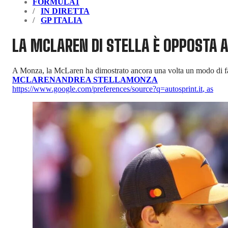
FORMULA1
IN DIRETTA
GP ITALIA
LA MCLAREN DI STELLA È OPPOSTA A
A Monza, la McLaren ha dimostrato ancora una volta un modo di far
MCLAREN
ANDREA STELLA
MONZA
https://www.google.com/preferences/source?q=autosprint.it
,
as