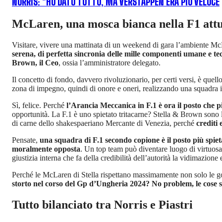
NORRIS: "HO DATO TUTTO, MA VERSTAPPEN ERA PIÙ VELOCE
McLaren, una mosca bianca nella F1 att
Visitare, vivere una mattinata di un weekend di gara l’ambiente Mc
serena, di perfetta sincronia delle mille componenti umane e te
Brown, il Ceo
, ossia l’amministratore delegato.
Il concetto di fondo, davvero rivoluzionario, per certi versi, è quell
zona di impegno, quindi di onore e oneri, realizzando una squadra ip
Sì, felice. Perché
l’Arancia Meccanica in F.1 è ora il posto che 
opportunità. La F.1 è uno spietato tritacarne? Stella & Brown sono 
di carne dello shakespaeriano Mercante di Venezia, perché
crediti
Pensate,
una squadra di F.1 secondo copione è il posto più spie
moralmente opposta
. Un top team può diventare luogo di virtuosa
giustizia interna che fa della credibilità dell’autorità la vidimazione 
Perché le McLaren di Stella rispettano massimamente non solo le g
storto nel corso del Gp d’Ungheria 2024? No problem, le cose si
Tutto bilanciato tra Norris e Piastri