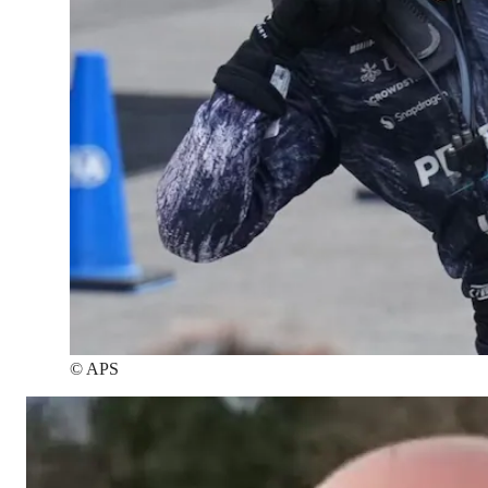
©
APS