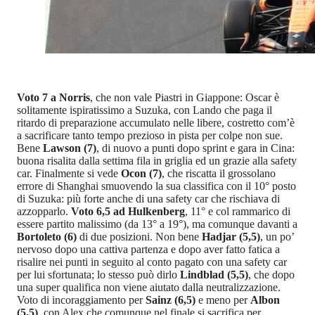
Voto 7 a Norris
, che non vale Piastri in Giappone: Oscar è
solitamente ispiratissimo a Suzuka, con Lando che paga il
ritardo di preparazione accumulato nelle libere, costretto com’è
a sacrificare tanto tempo prezioso in pista per colpe non sue.
Bene
Lawson (7)
, di nuovo a punti dopo sprint e gara in Cina:
buona risalita dalla settima fila in griglia ed un grazie alla safety
car. Finalmente si vede
Ocon (7)
, che riscatta il grossolano
errore di Shanghai smuovendo la sua classifica con il 10° posto
di Suzuka: più forte anche di una safety car che rischiava di
azzopparlo.
Voto 6,5 ad Hulkenberg
, 11° e col rammarico di
essere partito malissimo (da 13° a 19°), ma comunque davanti a
Bortoleto (6)
di due posizioni. Non bene
Hadjar (5,5)
, un po’
nervoso dopo una cattiva partenza e dopo aver fatto fatica a
risalire nei punti in seguito al conto pagato con una safety car
per lui sfortunata; lo stesso può dirlo
Lindblad (5,5)
, che dopo
una super qualifica non viene aiutato dalla neutralizzazione.
Voto di incoraggiamento per
Sainz (6,5)
e meno per
Albon
(5,5)
, con Alex che comunque nel finale si sacrifica per