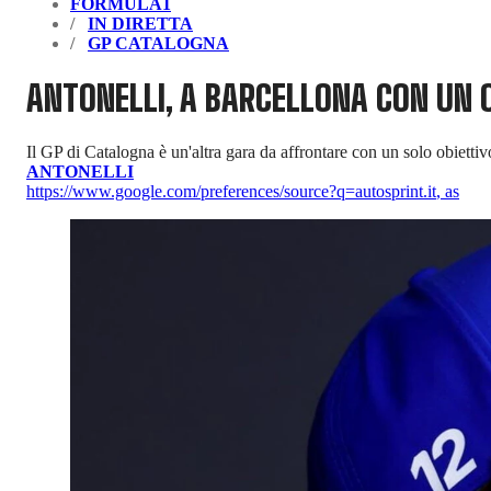
FORMULA1
IN DIRETTA
GP CATALOGNA
ANTONELLI, A BARCELLONA CON UN O
Il GP di Catalogna è un'altra gara da affrontare con un solo obietti
ANTONELLI
https://www.google.com/preferences/source?q=autosprint.it
,
as