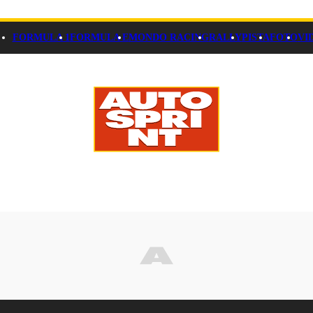
FORMULA 1
FORMULA E
MONDO RACING
RALLY
PISTA
FOTO
VI