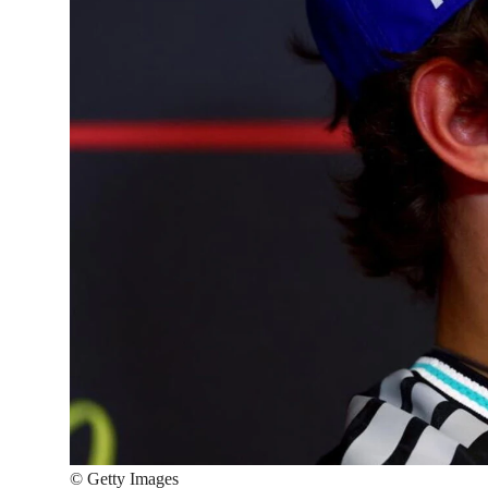
©
Getty Images