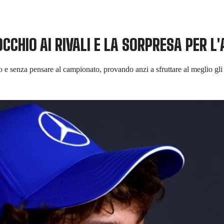
CCHIO AI RIVALI E LA SORPRESA PER L
vo e senza pensare al campionato, provando anzi a sfruttare al meglio gli