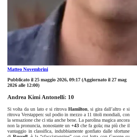
Matteo Novembrini
Pubblicato il 25 maggio 2026, 09:17
(Aggiornato il 27 mag
2026 alle 12:00)
Andrea Kimi Antonelli: 10
Si volta da un lato e si ritrova
Hamilton
, si gira dall’altro e si
ritrova Verstappen: sul podio in mezzo a 11 titoli mondiali, con
la sensazione che ci stia anche bene. La parolina magica ancora
non la pronuncia, nonostante un
+43
che fa gola; ma più che il
vantaggio in classifica, indubbiamente gonfiato dalle sfortune
di
Russell
, è la “sfacciataggine” con cui lotta con George su