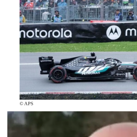
©
APS