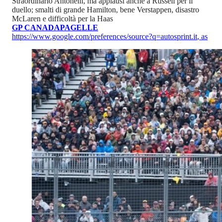
Straordinario Antonelli, ma applausi anche a Russell per il
duello; smalti di grande Hamilton, bene Verstappen, disastro
McLaren e difficoltà per la Haas
GP CANADA
PAGELLE
https://www.google.com/preferences/source?q=autosprint.it
,
as