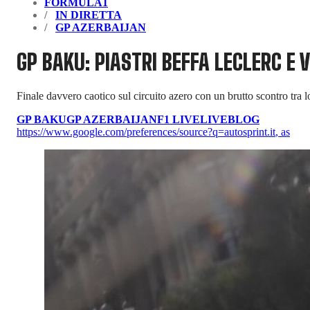
FORMULA1
IN DIRETTA
GP AZERBAIJAN
GP BAKU: PIASTRI BEFFA LECLERC E 
Finale davvero caotico sul circuito azero con un brutto scontro tra
GP BAKU
GP AZERBAIJAN
F1 LIVE
LIVEBLOG
https://www.google.com/preferences/source?q=autosprint.it
,
as