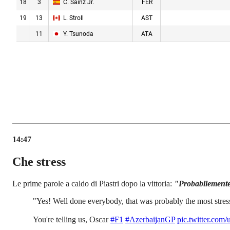
14:47
Che stress
Le prime parole a caldo di Piastri dopo la vittoria:
"Probabilemente è
"Yes! Well done everybody, that was probably the most stressf
You're telling us, Oscar
#F1
#AzerbaijanGP
pic.twitter.co