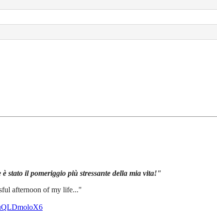
 stato il pomeriggio più stressante della mia vita!"
ul afternoon of my life..."
m/uQLDmoloX6