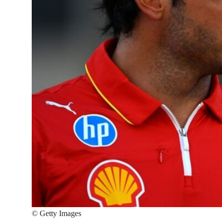
©
Getty Images