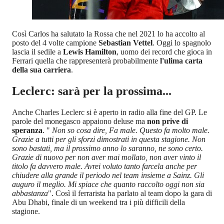
Così Carlos ha salutato la Rossa che nel 2021 lo ha accolto al
posto del 4 volte campione
Sebastian Vettel
. Oggi lo spagnolo
lascia il sedile a
Lewis Hamilton
, uomo dei record che gioca in
Ferrari quella che rappresenterà probabilmente
l'ulima carta
della sua carriera
.
Leclerc: sarà per la prossima...
Anche Charles Leclerc si è aperto in radio alla fine del GP. Le
parole del monegasco appaiono deluse ma
non prive di
speranza
. "
Non so cosa dire, Fa male. Questo fa molto male.
Grazie a tutti per gli sforzi dimostrati in questa stagione. Non
sono bastati, ma il prossimo anno lo saranno, ne sono certo.
Grazie di nuovo per non aver mai mollato, non aver vinto il
titolo fa davvero male. Avrei voluto tanto farcela anche per
chiudere alla grande il periodo nel team insieme a Sainz. Gli
auguro il meglio. Mi spiace che quanto raccolto oggi non sia
abbastanza
". Così il ferrarista ha parlato al team dopo la gara di
Abu Dhabi, finale di un weekend tra i più difficili della
stagione.