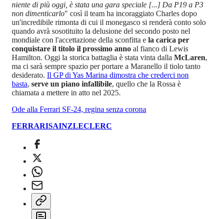
niente di più oggi, è stata una gara speciale [...] Da P19 a P3
non dimenticarlo
" così il team ha incoraggiato Charles dopo
un'incredibile rimonta di cui il monegasco si renderà conto solo
quando avrà sosotituito la delusione del secondo posto nel
mondiale con l'accettazione della sconfitta e
la carica per
conquistare il titolo il prossimo anno
al fianco di Lewis
Hamilton. Oggi la storica battaglia è stata vinta dalla
McLaren
,
ma ci sarà sempre spazio per portare a Maranello il tiolo tanto
desiderato.
Il GP di Yas Marina dimostra che crederci non
basta
,
serve un piano infallibile
, quello che la Rossa è
chiamata a mettere in atto nel 2025.
Ode alla Ferrari SF-24, regina senza corona
FERRARI
SAINZ
LECLERC