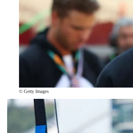
©
Getty Images