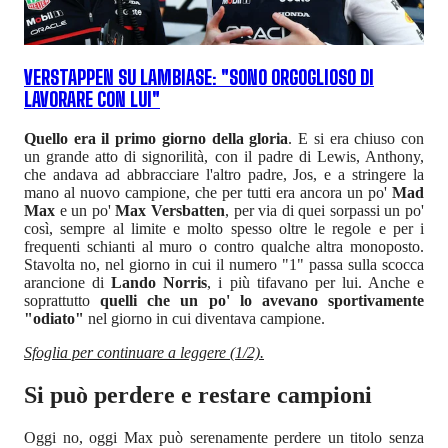
VERSTAPPEN SU LAMBIASE: "SONO ORGOGLIOSO DI
LAVORARE CON LUI"
Quello era il primo giorno della gloria
. E si era chiuso con
un grande atto di signorilità, con il padre di Lewis, Anthony,
che andava ad abbracciare l'altro padre, Jos, e a stringere la
mano al nuovo campione, che per tutti era ancora un po'
Mad
Max
e un po'
Max Versbatten
, per via di quei sorpassi un po'
così, sempre al limite e molto spesso oltre le regole e per i
frequenti schianti al muro o contro qualche altra monoposto.
Stavolta no, nel giorno in cui il numero "1" passa sulla scocca
arancione di
Lando Norris
, i più tifavano per lui. Anche e
soprattutto
quelli che un po' lo avevano sportivamente
"odiato"
nel giorno in cui diventava campione.
Sfoglia per continuare a leggere (1/2).
Si può perdere e restare campioni
Oggi no, oggi Max può serenamente perdere un titolo senza