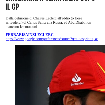
IL GP
Dalla delusione di Chalres Leclerc all'addio (o forse
arrivederci) di Carlos Sainz alla Rossa: ad Abu Dhabi non
mancano le emozioni
FERRARI
SAINZ
LECLERC
https://www.google.com/preferences/source?q=autosprint.it
,
as