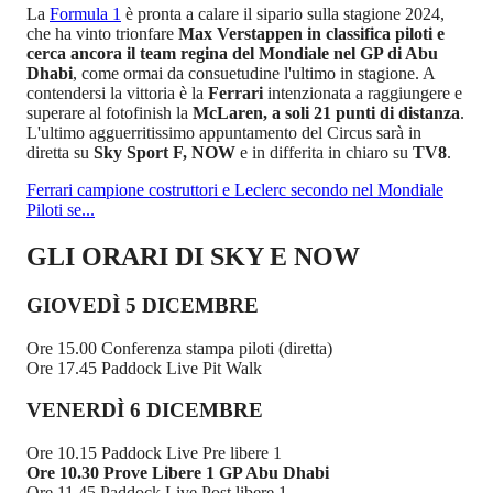
La
Formula 1
è pronta a calare il sipario sulla stagione 2024,
che ha vinto trionfare
Max Verstappen in classifica piloti e
cerca ancora il team regina del Mondiale nel
GP di Abu
Dhabi
, come ormai da consuetudine l'ultimo in stagione. A
contendersi la vittoria è la
Ferrari
intenzionata a raggiungere e
superare al fotofinish la
McLaren, a soli 21 punti di distanza
.
L'ultimo agguerritissimo appuntamento del Circus sarà in
diretta su
Sky
Sport F,
NOW
e in differita in chiaro su
TV8
.
Ferrari campione costruttori e Leclerc secondo nel Mondiale
Piloti se...
GLI ORARI DI SKY E NOW
GIOVEDÌ 5 DICEMBRE
Ore 15.00 Conferenza stampa piloti (diretta)
Ore 17.45 Paddock Live Pit Walk
VENERDÌ 6 DICEMBRE
Ore 10.15 Paddock Live Pre libere 1
Ore 10.30 Prove Libere 1 GP Abu Dhabi
Ore 11.45 Paddock Live Post libere 1