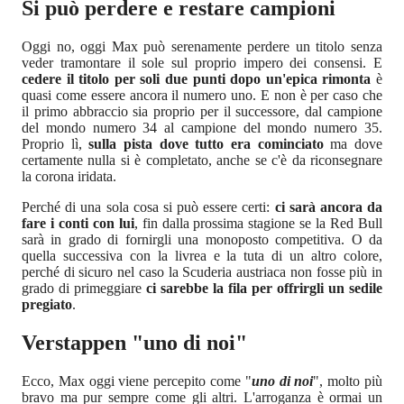
Si può perdere e restare campioni
Oggi no, oggi Max può serenamente perdere un titolo senza
veder tramontare il sole sul proprio impero dei consensi. E
cedere il titolo per soli due punti dopo un'epica rimonta
è
quasi come essere ancora il numero uno. E non è per caso che
il primo abbraccio sia proprio per il successore, dal campione
del mondo numero 34 al campione del mondo numero 35.
Proprio lì,
sulla pista dove tutto era cominciato
ma dove
certamente nulla si è completato, anche se c'è da riconsegnare
la corona iridata.
Perché di una sola cosa si può essere certi:
ci sarà ancora da
fare i conti con lui
, fin dalla prossima stagione se la Red Bull
sarà in grado di fornirgli una monoposto competitiva. O da
quella successiva con la livrea e la tuta di un altro colore,
perché di sicuro nel caso la Scuderia austriaca non fosse più in
grado di primeggiare
ci sarebbe la fila per offrirgli un sedile
pregiato
.
Verstappen "uno di noi"
Ecco, Max oggi viene percepito come "
uno di noi
", molto più
bravo ma pur sempre come gli altri. L'arroganza è ormai un