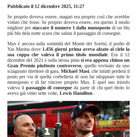
Pubblicato il 12 dicembre 2025, 11:27
Se proprio doveva essere, magari era proprio così che avrebbe
voluto che fosse. Se proprio doveva essere, era questo il modo
migliore per
staccare il numero 1 dalla monoposto
di un blu
più blu dela notte scura che saluta il passaggio di consegne.
Max è ancora sulla sommità del Monte dei Sorrisi, il podio di
Yas Marina dove
1.456 giorni prima aveva alzato al cielo la
sua coppa che valeva il primo titolo mondiale
. Era il 12
dicembre del 2021 e sulla stessa pista
si era appena chiuso un
Gran Premio piuttosto controverso
, quello rovinato da uno
sciagurato direttore di gara,
Michael Masi
, che infatti perderà il
posto per via di quella corbelleria di non far sdoppiare tutte le
monoposto e di far vincere proprio Max. E quel suo trionfo
valeva il
passaggio di consegne
da parte di chi quel titolo lo
aveva già vinto sette volte,
Lewis Hamilton
.