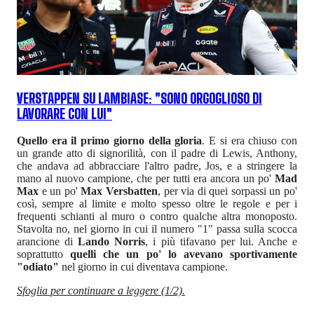
VERSTAPPEN SU LAMBIASE: "SONO ORGOGLIOSO DI
LAVORARE CON LUI"
Quello era il primo giorno della gloria
. E si era chiuso con
un grande atto di signorilità, con il padre di Lewis, Anthony,
che andava ad abbracciare l'altro padre, Jos, e a stringere la
mano al nuovo campione, che per tutti era ancora un po'
Mad
Max
e un po'
Max Versbatten
, per via di quei sorpassi un po'
così, sempre al limite e molto spesso oltre le regole e per i
frequenti schianti al muro o contro qualche altra monoposto.
Stavolta no, nel giorno in cui il numero "1" passa sulla scocca
arancione di
Lando Norris
, i più tifavano per lui. Anche e
soprattutto
quelli che un po' lo avevano sportivamente
"odiato"
nel giorno in cui diventava campione.
Sfoglia per continuare a leggere (1/2).