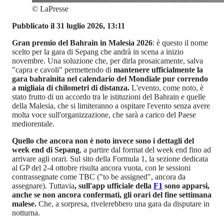
©
LaPresse
Pubblicato il 31 luglio 2026, 13:11
Gran premio del Bahrain in Malesia 2026
: è questo il nome
scelto per la gara di Sepang che andrà in scena a inizio
novembre. Una soluzione che, per dirla prosaicamente, salva
"capra e cavoli" permettendo di
mantenere ufficialmente la
gara bahrainita nel calendario del Mondiale pur correndo
a migliaia di chilometri di distanza.
L'evento, come noto, è
stato frutto di un accordo tra le istituzioni del Bahrain e quelle
della Malesia, che si limiteranno a ospitare l'evento senza avere
molta voce sull'organizzazione, che sarà a carico del Paese
mediorentale.
Quello che ancora non è noto invece sono i dettagli del
week end di Sepang
, a partire dal format del week end fino ad
arrivare agli orari. Sul sito della Formula 1, la sezione dedicata
al GP del 2-4 ottobre risulta ancora vuota, con le sessioni
contrassegnate come TBC ("to be assigned", ancora da
assegnare). Tuttavia
, sull'app ufficiale della
F1
sono apparsi,
anche se non ancora confermati, gli orari del fine settimana
malese.
Che, a sorpresa, rivelerebbero una gara da disputare in
notturna.