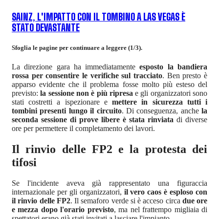
SAINZ, L'IMPATTO CON IL TOMBINO A LAS VEGAS È
STATO DEVASTANTE
Sfoglia le pagine per continuare a leggere (1/3).
La direzione gara ha immediatamente
esposto la bandiera
rossa per consentire le verifiche sul tracciato
. Ben presto è
apparso evidente che il problema fosse molto più esteso del
previsto:
la sessione non è più ripresa
e gli organizzatori sono
stati costretti a ispezionare e
mettere in sicurezza tutti i
tombini presenti lungo il circuito
. Di conseguenza, anche
la
seconda sessione di prove libere è stata rinviata
di diverse
ore per permettere il completamento dei lavori.
Il rinvio delle FP2 e la protesta dei
tifosi
Se l'incidente aveva già rappresentato una figuraccia
internazionale per gli organizzatori,
il vero caos è esploso con
il rinvio delle FP2
. Il semaforo verde si è acceso circa
due ore
e mezza dopo l'orario previsto
, ma nel frattempo migliaia di
spettatori erano già stati invitati a lasciare l'impianto.