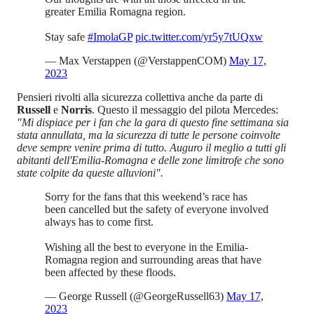
greater Emilia Romagna region.
Stay safe
#ImolaGP
pic.twitter.com/yr5y7tUQxw
— Max Verstappen (@VerstappenCOM)
May 17,
2023
Pensieri rivolti alla sicurezza collettiva anche da parte di
Russell
e
Norris
. Questo il messaggio del pilota Mercedes:
"Mi dispiace per i fan che la gara di questo fine settimana sia
stata annullata, ma la sicurezza di tutte le persone coinvolte
deve sempre venire prima di tutto. Auguro il meglio a tutti gli
abitanti dell'Emilia-Romagna e delle zone limitrofe che sono
state colpite da queste alluvioni".
Sorry for the fans that this weekend’s race has
been cancelled but the safety of everyone involved
always has to come first.
Wishing all the best to everyone in the Emilia-
Romagna region and surrounding areas that have
been affected by these floods.
— George Russell (@GeorgeRussell63)
May 17,
2023