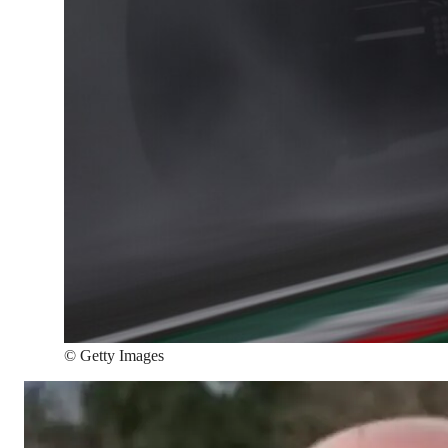
©
Getty Images