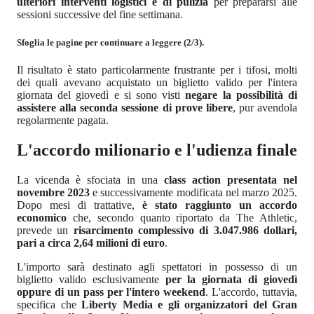
ulteriori interventi logistici e di pulizia
per prepararsi alle
sessioni successive del fine settimana.
Sfoglia le pagine per continuare a leggere (2/3).
Il risultato è stato particolarmente frustrante per i tifosi, molti
dei quali avevano acquistato un biglietto valido per l'intera
giornata del giovedì e si sono visti
negare la possibilità di
assistere alla seconda sessione di prove libere
, pur avendola
regolarmente pagata.
L'accordo milionario e l'udienza finale
La vicenda è sfociata in una
class action presentata nel
novembre 2023
e successivamente modificata nel marzo 2025.
Dopo mesi di trattative,
è stato raggiunto un accordo
economico
che, secondo quanto riportato da The Athletic,
prevede un
risarcimento complessivo di 3.047.986 dollari,
pari a circa 2,64 milioni di euro
.
L'importo sarà destinato agli spettatori in possesso di un
biglietto valido esclusivamente
per la giornata di giovedì
oppure di un pass per l'intero weekend
. L'accordo, tuttavia,
specifica che
Liberty Media e gli organizzatori del Gran