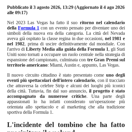
Pubblicato il 3 agosto 2026, 13:29
(Aggiornato il 4 ago 2026
alle 09:17)
Nel 2023 Las Vegas ha fatto il suo
ritorno nel calendario
della
Formula 1
con un evento pensato per diventare uno dei
simboli della nuova era della categoria. La città del Nevada
aveva già ospitato la classe regina in due occasioni,
nel 1981 e
nel 1982
, prima di uscire definitivamente dal mondiale. Con
l'arrivo di
Liberty Media alla guida della Formula 1
, gli Stati
Uniti sono tornati a occupare un ruolo centrale nella strategia di
espansione del campionato, culminata con
tre Gran Premi sul
territorio americano
: Miami, Austin e, appunto, Las Vegas.
Il nuovo circuito cittadino è stato presentato come
uno degli
eventi più spettacolari dell'intero calendario
, con il tracciato
che attraversa la celebre Strip e alcuni dei luoghi più iconici
della città. Tuttavia, fin dal suo annuncio,
il progetto è stato
accompagnato da numerose critiche
. Una parte degli
appassionati lo ha infatti considerato un'operazione più
orientata allo spettacolo e al marketing che alla tradizione
sportiva della Formula 1.
L'incidente del tombino che ha fatto