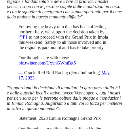
regione è fondamentale e deve avere la priorità. I nostri
pensieri sono con le persone colpite dalle inondazioni in corso
e con le squadre di emergenza che stanno operando per il bene
della regione in questo momento difficile".
Following the heavy rain that has been affecting
northern Italy, we support the decision taken by
@F1
to not proceed with the Grand Prix in Imola
this weekend. Safety to all those involved and in
the region is paramount and has to take priority.
Our thoughts are with those…
pic.twitter.com/UxynGWmBgS
— Oracle Red Bull Racing (@redbullracing)
May
17, 2023
"Supportiamo la decisione di annullare la gara presa dalla F1
e dalle autorità locali -
scrive invece Verstappen
-, tutti i nostri
pensieri sono per le persone colpite dalle piogge e inondazioni
in Emilia-Romagna. Auguriamo a tutti voi la forza per mettervi
in salvo in questo momento".
Statement: 2023 Emilia Romagna Grand Prix
Our thoughts are with all those affected in the