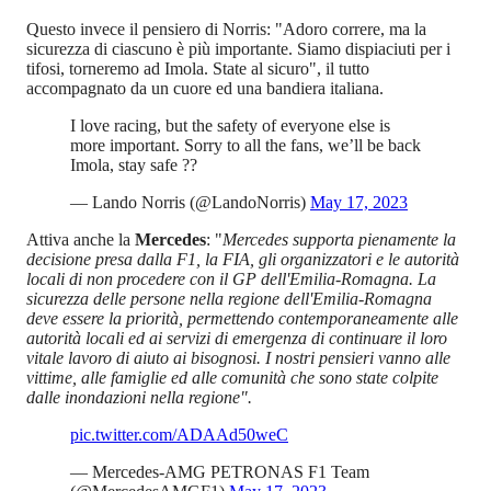
Questo invece il pensiero di Norris: "Adoro correre, ma la
sicurezza di ciascuno è più importante. Siamo dispiaciuti per i
tifosi, torneremo ad Imola. State al sicuro", il tutto
accompagnato da un cuore ed una bandiera italiana.
I love racing, but the safety of everyone else is
more important. Sorry to all the fans, we’ll be back
Imola, stay safe ??
— Lando Norris (@LandoNorris)
May 17, 2023
Attiva anche la
Mercedes
: "
Mercedes supporta pienamente la
decisione presa dalla F1, la FIA, gli organizzatori e le autorità
locali di non procedere con il GP dell'Emilia-Romagna. La
sicurezza delle persone nella regione dell'Emilia-Romagna
deve essere la priorità, permettendo contemporaneamente alle
autorità locali ed ai servizi di emergenza di continuare il loro
vitale lavoro di aiuto ai bisognosi. I nostri pensieri vanno alle
vittime, alle famiglie ed alle comunità che sono state colpite
dalle inondazioni nella regione".
pic.twitter.com/ADAAd50weC
— Mercedes-AMG PETRONAS F1 Team