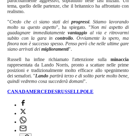
particolarmente aggressivi, soprattutto nelle fasi iniziali. Un
tema, quello delle partenze, che il britannico ha affrontato con
realismo.
"
Credo che ci siano stati dei
progressi
. Stiamo lavorando
molto su questo aspetto
", ha spiegato. "
Non mi aspetto di
guadagnare immediatamente
vantaggio
al via e ritrovarmi
subito con la gara in
controllo
. Ovviamente lo spero, ma
finora non è successo spesso. Penso però che nelle ultime gare
siano arrivati dei
miglioramenti
".
Russell ha infine richiamato l'attenzione sulla
minaccia
rappresentata da Lando Norris, pronto a scattare nelle prime
posizioni e tradizionalmente molto efficace allo spegnimento
dei semafori. "
Lando
partirà terzo e di solito parte molto bene,
quindi vedremo cosa succederà domani
".
CANADA
MERCEDES
RUSSELL
POLE