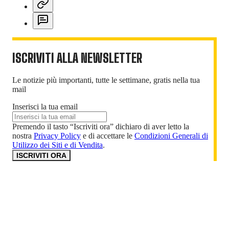
ISCRIVITI ALLA NEWSLETTER
Le notizie più importanti, tutte le settimane, gratis nella tua
mail
Inserisci la tua email
Premendo il tasto “Iscriviti ora” dichiaro di aver letto la
nostra
Privacy Policy
e di accettare le
Condizioni Generali di
Utilizzo dei Siti e di Vendita
.
ISCRIVITI ORA