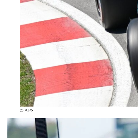
©
APS