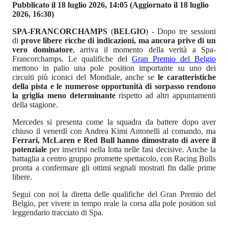
Pubblicato il 18 luglio 2026, 14:05
(Aggiornato il 18 luglio
2026, 16:30)
SPA-FRANCORCHAMPS
(
BELGIO
) - Dopo tre sessioni
di
prove libere ricche di indicazioni, ma ancora prive di un
vero dominatore
, arriva il momento della verità a Spa-
Francorchamps. Le qualifiche del
Gran Premio del Belgio
mettono in palio una pole position importante su uno dei
circuiti più iconici del Mondiale, anche se
le caratteristiche
della pista e le numerose opportunità di sorpasso rendono
la griglia meno determinante
rispetto ad altri appuntamenti
della stagione.
Mercedes si presenta come la squadra da battere dopo aver
chiuso il venerdì con Andrea Kimi Antonelli al comando, ma
Ferrari, McLaren e Red Bull hanno dimostrato di avere il
potenziale
per inserirsi nella lotta nelle fasi decisive. Anche la
battaglia a centro gruppo promette spettacolo, con Racing Bulls
pronta a confermare gli ottimi segnali mostrati fin dalle prime
libere.
Segui con noi la diretta delle qualifiche del Gran Premio del
Belgio, per vivere in tempo reale la corsa alla pole position sul
leggendario tracciato di Spa.