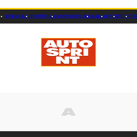
FORMULA 1
FORMULA E
MONDO RACING
RALLY
PISTA
FOTO
VI