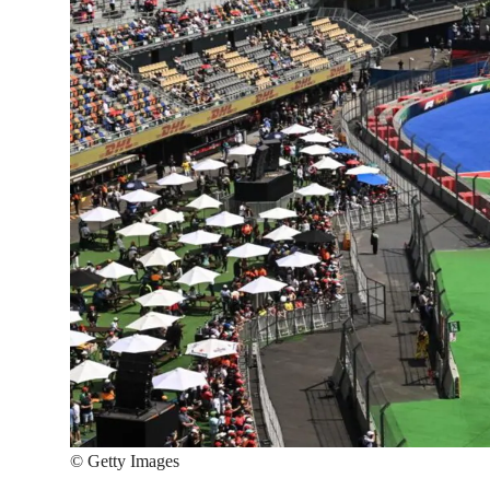
©
Getty Images