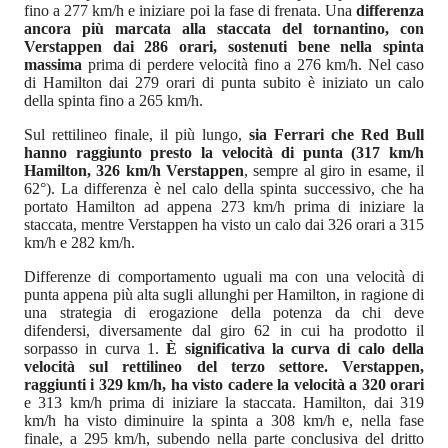
fino a 277 km/h e iniziare poi la fase di frenata. Una
differenza
ancora più marcata alla staccata del tornantino, con
Verstappen dai 286 orari, sostenuti bene nella spinta
massima
prima di perdere velocità fino a 276 km/h. Nel caso
di Hamilton dai 279 orari di punta subito è iniziato un calo
della spinta fino a 265 km/h.
Sul rettilineo finale, il più lungo,
sia Ferrari che Red Bull
hanno raggiunto presto la velocità di punta (317 km/h
Hamilton, 326 km/h Verstappen
, sempre al giro in esame, il
62°). La differenza è nel calo della spinta successivo, che ha
portato Hamilton ad appena 273 km/h prima di iniziare la
staccata, mentre Verstappen ha visto un calo dai 326 orari a 315
km/h e 282 km/h.
Differenze di comportamento uguali ma con una velocità di
punta appena più alta sugli allunghi per Hamilton, in ragione di
una strategia di erogazione della potenza da chi deve
difendersi, diversamente dal giro 62 in cui ha prodotto il
sorpasso in curva 1.
È significativa la curva di calo della
velocità sul rettilineo del terzo settore. Verstappen,
raggiunti i 329 km/h, ha visto cadere la velocità a 320 orari
e 313 km/h prima di iniziare la staccata. Hamilton, dai 319
km/h ha visto diminuire la spinta a 308 km/h e, nella fase
finale, a 295 km/h, subendo nella parte conclusiva del dritto