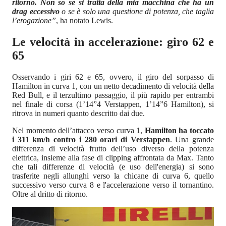
ritorno. Non so se si tratta della mia macchina che ha un
drag eccessivo
o se è solo una questione di potenza, che taglia
l’erogazione”
, ha notato Lewis.
Le velocità in accelerazione: giro 62 e
65
Osservando i giri 62 e 65, ovvero, il giro del sorpasso di
Hamilton in curva 1, con un netto decadimento di velocità della
Red Bull, e il terzultimo passaggio, il più rapido per entrambi
nel finale di corsa (1’14”4 Verstappen, 1’14”6 Hamilton), si
ritrova in numeri quanto descritto dai due.
Nel momento dell’attacco verso curva 1,
Hamilton ha toccato
i 311 km/h contro i 280 orari di Verstappen
. Una grande
differenza di velocità frutto dell’uso diverso della potenza
elettrica, insieme alla fase di clipping affrontata da Max. Tanto
che tali differenze di velocità (e uso dell'energia) si sono
trasferite negli allunghi verso la chicane di curva 6, quello
successivo verso curva 8 e l'accelerazione verso il tornantino.
Oltre al dritto di ritorno.