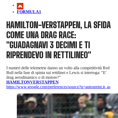
FORMULA1
HAMILTON-VERSTAPPEN, LA SFIDA
COME UNA DRAG RACE:
"GUADAGNAVI 3 DECIMI E TI
RIPRENDEVO IN RETTILINEO"
I numeri delle telemetrie danno un volto alla competitività Red
Bull nella fase di spinta sui rettilinei e Lewis si interroga: "E'
drag aerodinamico o di motore?"
HAMILTON
VERSTAPPEN
https://www.google.com/preferences/source?q=autosprint.it
,
as