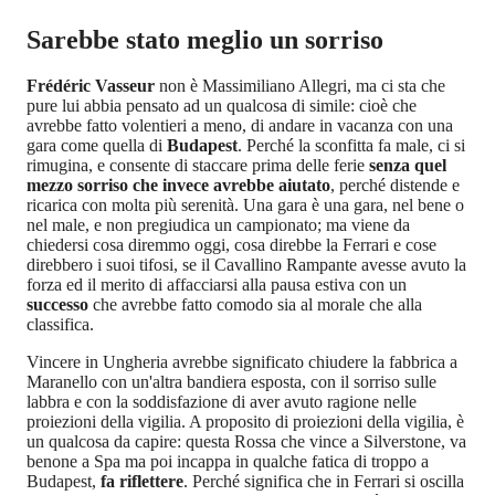
Sarebbe stato meglio un sorriso
Frédéric Vasseur
non è Massimiliano Allegri, ma ci sta che
pure lui abbia pensato ad un qualcosa di simile: cioè che
avrebbe fatto volentieri a meno, di andare in vacanza con una
gara come quella di
Budapest
. Perché la sconfitta fa male, ci si
rimugina, e consente di staccare prima delle ferie
senza quel
mezzo sorriso che invece avrebbe aiutato
, perché distende e
ricarica con molta più serenità. Una gara è una gara, nel bene o
nel male, e non pregiudica un campionato; ma viene da
chiedersi cosa diremmo oggi, cosa direbbe la Ferrari e cose
direbbero i suoi tifosi, se il Cavallino Rampante avesse avuto la
forza ed il merito di affacciarsi alla pausa estiva con un
successo
che avrebbe fatto comodo sia al morale che alla
classifica.
Vincere in Ungheria avrebbe significato chiudere la fabbrica a
Maranello con un'altra bandiera esposta, con il sorriso sulle
labbra e con la soddisfazione di aver avuto ragione nelle
proiezioni della vigilia. A proposito di proiezioni della vigilia, è
un qualcosa da capire: questa Rossa che vince a Silverstone, va
benone a Spa ma poi incappa in qualche fatica di troppo a
Budapest,
fa riflettere
. Perché significa che in Ferrari si oscilla