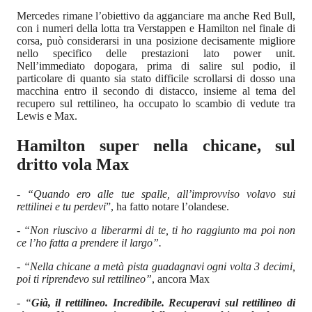
Mercedes rimane l’obiettivo da agganciare ma anche Red Bull,
con i numeri della lotta tra Verstappen e Hamilton nel finale di
corsa, può considerarsi in una posizione decisamente migliore
nello specifico delle prestazioni lato power unit.
Nell’immediato dopogara, prima di salire sul podio, il
particolare di quanto sia stato difficile scrollarsi di dosso una
macchina entro il secondo di distacco, insieme al tema del
recupero sul rettilineo, ha occupato lo scambio di vedute tra
Lewis e Max.
Hamilton super nella chicane, sul
dritto vola Max
-
“Quando ero alle tue spalle, all’improvviso volavo sui
rettilinei e tu perdevi
”, ha fatto notare l’olandese.
- “Non riuscivo a liberarmi di te, ti ho raggiunto ma poi non
ce l’ho fatta a prendere il largo”.
- “Nella chicane a metà pista guadagnavi ogni volta 3 decimi,
poi ti riprendevo sul rettilineo”
, ancora Max
- “
Già, il rettilineo. Incredibile. Recuperavi sul rettilineo di