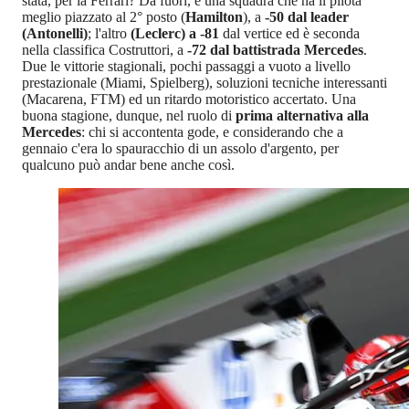
stata, per la Ferrari? Da fuori, è una squadra che ha il pilota
meglio piazzato al 2° posto (
Hamilton
), a
-50 dal leader
(Antonelli)
; l'altro
(Leclerc) a -81
dal vertice ed è seconda
nella classifica Costruttori, a
-72 dal battistrada Mercedes
.
Due le vittorie stagionali, pochi passaggi a vuoto a livello
prestazionale (Miami, Spielberg), soluzioni tecniche interessanti
(Macarena, FTM) ed un ritardo motoristico accertato. Una
buona stagione, dunque, nel ruolo di
prima alternativa alla
Mercedes
: chi si accontenta gode, e considerando che a
gennaio c'era lo spauracchio di un assolo d'argento, per
qualcuno può andar bene anche così.