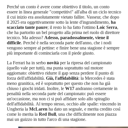
Perché un conto è avere come obiettivo il titolo, un conto
essere in linea generale "competitivi" all'alba di un ciclo tecnico
il cui inizio era assolutamente vietato fallire. Vasseur, che dopo
il 2025 era oggettivamente sotto la lente d'ingrandimento,
ha
scacciato tante paure
; il resto lo ha fatto l'ottimo
Loic Serra
,
che ha partorito un bel progetto alla prima nel ruolo di direttore
tecnico. Ma adesso?
Adesso, paradossalmente, viene il
difficile
. Perché è nella seconda parte dell'anno, che i nodi
vengono sempre al pettine: e finire bene una stagione è sempre
più importante di cominciarla con il piede giusto.
La Ferrari ha in serbo
novità
per la ripresa del campionato
(quello vale per tutti), ma punta soprattutto sul motore
aggiornato: obiettivo ridurre il gap senza perdere il punto di
forza dell'affidabilità.
Già, l'affidabilità
: la Mercedes è stata
meno granitica, ed è soprattutto per questo che non ha già
chiuso i giochi iridati. Inoltre, le
W17
andranno certamente in
penalità nella seconda parte del campionato: può essere
un'occasione, ma non ci si può affidare solo allo spiraglio
dell'affidabilità. Al tempo stesso, occhio alle spalle: vincendo in
Ungheria la
McLaren
ha dato un segnale, e merita credito così
come lo merita la
Red Bull
, una che difficilmente non piazza
mai un guizzo in tutto l'arco di una stagione.