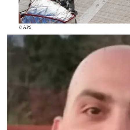
©
APS