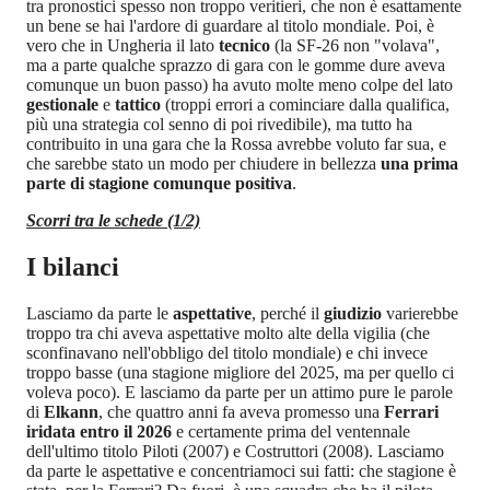
tra pronostici spesso non troppo veritieri, che non è esattamente
un bene se hai l'ardore di guardare al titolo mondiale. Poi, è
vero che in Ungheria il lato
tecnico
(la SF-26 non "volava",
ma a parte qualche sprazzo di gara con le gomme dure aveva
comunque un buon passo) ha avuto molte meno colpe del lato
gestionale
e
tattico
(troppi errori a cominciare dalla qualifica,
più una strategia col senno di poi rivedibile), ma tutto ha
contribuito in una gara che la Rossa avrebbe voluto far sua, e
che sarebbe stato un modo per chiudere in bellezza
una prima
parte di stagione comunque positiva
.
Scorri tra le schede (1/2)
I bilanci
Lasciamo da parte le
aspettative
, perché il
giudizio
varierebbe
troppo tra chi aveva aspettative molto alte della vigilia (che
sconfinavano nell'obbligo del titolo mondiale) e chi invece
troppo basse (una stagione migliore del 2025, ma per quello ci
voleva poco). E lasciamo da parte per un attimo pure le parole
di
Elkann
, che quattro anni fa aveva promesso una
Ferrari
iridata entro il 2026
e certamente prima del ventennale
dell'ultimo titolo Piloti (2007) e Costruttori (2008). Lasciamo
da parte le aspettative e concentriamoci sui fatti: che stagione è