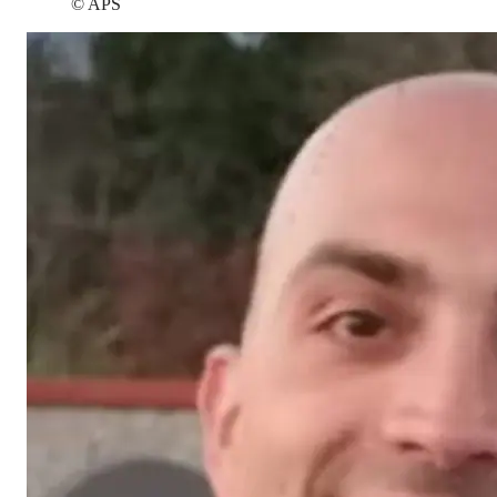
©
APS