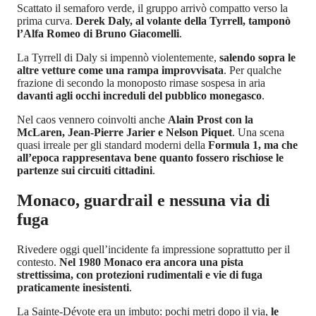
Scattato il semaforo verde, il gruppo arrivò compatto verso la
prima curva.
Derek Daly, al volante della Tyrrell, tamponò
l’Alfa Romeo di Bruno Giacomelli
.
La Tyrrell di Daly si impennò violentemente,
salendo sopra le
altre vetture come una rampa improvvisata
. Per qualche
frazione di secondo la monoposto rimase sospesa in aria
davanti agli occhi increduli del pubblico monegasco
.
Nel caos vennero coinvolti anche
Alain Prost con la
McLaren, Jean-Pierre Jarier e Nelson Piquet
. Una scena
quasi irreale per gli standard moderni della
Formula 1, ma che
all’epoca rappresentava bene quanto fossero rischiose le
partenze sui circuiti cittadini
.
Monaco, guardrail e nessuna via di
fuga
Rivedere oggi quell’incidente fa impressione soprattutto per il
contesto.
Nel 1980 Monaco era ancora una pista
strettissima, con protezioni rudimentali e vie di fuga
praticamente inesistenti
.
La Sainte-Dévote era un imbuto: pochi metri dopo il via,
le