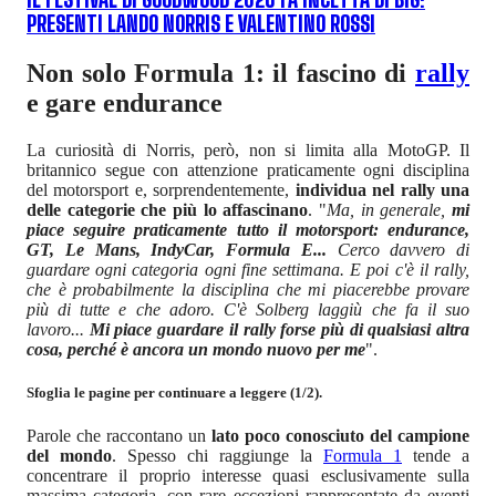
PRESENTI LANDO NORRIS E VALENTINO ROSSI
Non solo Formula 1: il fascino di
rally
e gare endurance
La curiosità di Norris, però, non si limita alla MotoGP. Il
britannico segue con attenzione praticamente ogni disciplina
del motorsport e, sorprendentemente,
individua nel rally una
delle categorie che più lo affascinano
. "
Ma, in generale,
mi
piace seguire praticamente tutto il motorsport: endurance,
GT, Le Mans, IndyCar, Formula E...
Cerco davvero di
guardare ogni categoria ogni fine settimana. E poi c'è il rally,
che è probabilmente la disciplina che mi piacerebbe provare
più di tutte e che adoro. C'è Solberg laggiù che fa il suo
lavoro...
Mi piace guardare il rally forse più di qualsiasi altra
cosa, perché è ancora un mondo nuovo per me
".
Sfoglia le pagine per continuare a leggere (1/2).
Parole che raccontano un
lato poco conosciuto del campione
del mondo
. Spesso chi raggiunge la
Formula 1
tende a
concentrare il proprio interesse quasi esclusivamente sulla
massima categoria, con rare eccezioni rappresentate da eventi