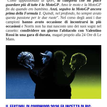
"
Come appassionato di sport,
la categoria che mi piace
guardare più di tutte è la MotoGP
. Amo le moto e la MotoGP
fin da quando ero bambino.
Anzi, seguivo la MotoGP ancora
prima della Formula 1
. Quindi, nel profondo, ho sempre avuto
questa passione per le due ruote
". Nel corso degli anni i due
campioni
hanno avuto occasione di incontrarsi in più
occasioni
e Norris non ha mai nascosto uno dei suoi sogni nel
cassetto:
condividere un giorno l'abitacolo con Valentino
Rossi in una gara di durata
, magari proprio alla 24 Ore di Le
Mans.
IL FESTIVAL DI GOODWOOD 2026 FA INCETTA DI BIG: