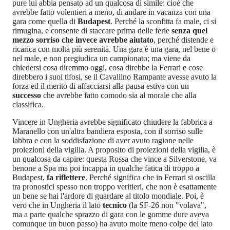
pure lui abbia pensato ad un qualcosa di simile: cioè che
avrebbe fatto volentieri a meno, di andare in vacanza con una
gara come quella di
Budapest
. Perché la sconfitta fa male, ci si
rimugina, e consente di staccare prima delle ferie
senza quel
mezzo sorriso che invece avrebbe aiutato
, perché distende e
ricarica con molta più serenità. Una gara è una gara, nel bene o
nel male, e non pregiudica un campionato; ma viene da
chiedersi cosa diremmo oggi, cosa direbbe la Ferrari e cose
direbbero i suoi tifosi, se il Cavallino Rampante avesse avuto la
forza ed il merito di affacciarsi alla pausa estiva con un
successo
che avrebbe fatto comodo sia al morale che alla
classifica.
Vincere in Ungheria avrebbe significato chiudere la fabbrica a
Maranello con un'altra bandiera esposta, con il sorriso sulle
labbra e con la soddisfazione di aver avuto ragione nelle
proiezioni della vigilia. A proposito di proiezioni della vigilia, è
un qualcosa da capire: questa Rossa che vince a Silverstone, va
benone a Spa ma poi incappa in qualche fatica di troppo a
Budapest,
fa riflettere
. Perché significa che in Ferrari si oscilla
tra pronostici spesso non troppo veritieri, che non è esattamente
un bene se hai l'ardore di guardare al titolo mondiale. Poi, è
vero che in Ungheria il lato
tecnico
(la SF-26 non "volava",
ma a parte qualche sprazzo di gara con le gomme dure aveva
comunque un buon passo) ha avuto molte meno colpe del lato