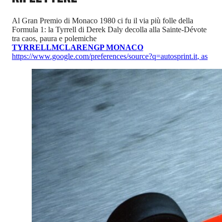
Al Gran Premio di Monaco 1980 ci fu il via più folle della
Formula 1: la Tyrrell di Derek Daly decolla alla Sainte-Dévote
tra caos, paura e polemiche
TYRRELL
MCLAREN
GP MONACO
https://www.google.com/preferences/source?q=autosprint.it
,
as