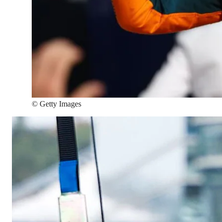
©
Getty Images