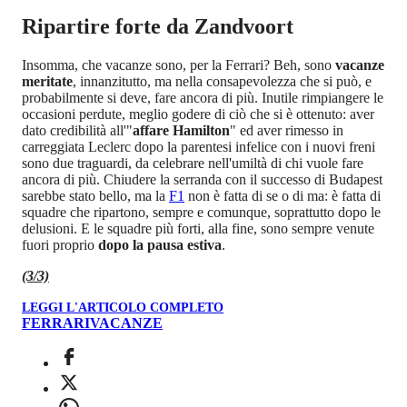
Ripartire forte da Zandvoort
Insomma, che vacanze sono, per la Ferrari? Beh, sono
vacanze
meritate
, innanzitutto, ma nella consapevolezza che si può, e
probabilmente si deve, fare ancora di più. Inutile rimpiangere le
occasioni perdute, meglio godere di ciò che si è ottenuto: aver
dato credibilità all'"
affare Hamilton
" ed aver rimesso in
carreggiata Leclerc dopo la parentesi infelice con i nuovi freni
sono due traguardi, da celebrare nell'umiltà di chi vuole fare
ancora di più. Chiudere la serranda con il successo di Budapest
sarebbe stato bello, ma la
F1
non è fatta di se o di ma: è fatta di
squadre che ripartono, sempre e comunque, soprattutto dopo le
delusioni. E le squadre più forti, alla fine, sono sempre venute
fuori proprio
dopo la pausa estiva
.
(3/3)
LEGGI L'ARTICOLO COMPLETO
FERRARI
VACANZE