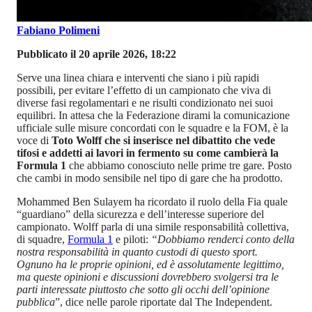
Fabiano Polimeni
Pubblicato il 20 aprile 2026, 18:22
Serve una linea chiara e interventi che siano i più rapidi
possibili, per evitare l’effetto di un campionato che viva di
diverse fasi regolamentari e ne risulti condizionato nei suoi
equilibri. In attesa che la Federazione dirami la comunicazione
ufficiale sulle misure concordati con le squadre e la FOM, è la
voce di
Toto Wolff che si inserisce nel dibattito che vede
tifosi e addetti ai lavori in fermento su come cambierà la
Formula 1
che abbiamo conosciuto nelle prime tre gare. Posto
che cambi in modo sensibile nel tipo di gare che ha prodotto.
Mohammed Ben Sulayem ha ricordato il ruolo della Fia quale
“guardiano” della sicurezza e dell’interesse superiore del
campionato. Wolff parla di una simile responsabilità collettiva,
di squadre,
Formula 1
e piloti:
“Dobbiamo renderci conto della
nostra responsabilità in quanto custodi di questo sport.
Ognuno ha le proprie opinioni, ed è assolutamente legittimo,
ma queste opinioni e discussioni dovrebbero svolgersi tra le
parti interessate piuttosto che sotto gli occhi dell’opinione
pubblica
”, dice nelle parole riportate dal The Independent.