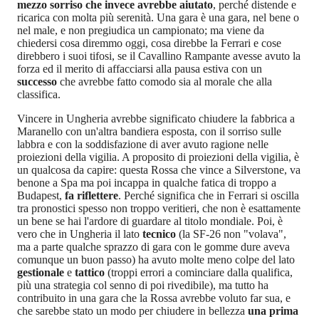
mezzo sorriso che invece avrebbe aiutato
, perché distende e
ricarica con molta più serenità. Una gara è una gara, nel bene o
nel male, e non pregiudica un campionato; ma viene da
chiedersi cosa diremmo oggi, cosa direbbe la Ferrari e cose
direbbero i suoi tifosi, se il Cavallino Rampante avesse avuto la
forza ed il merito di affacciarsi alla pausa estiva con un
successo
che avrebbe fatto comodo sia al morale che alla
classifica.
Vincere in Ungheria avrebbe significato chiudere la fabbrica a
Maranello con un'altra bandiera esposta, con il sorriso sulle
labbra e con la soddisfazione di aver avuto ragione nelle
proiezioni della vigilia. A proposito di proiezioni della vigilia, è
un qualcosa da capire: questa Rossa che vince a Silverstone, va
benone a Spa ma poi incappa in qualche fatica di troppo a
Budapest,
fa riflettere
. Perché significa che in Ferrari si oscilla
tra pronostici spesso non troppo veritieri, che non è esattamente
un bene se hai l'ardore di guardare al titolo mondiale. Poi, è
vero che in Ungheria il lato
tecnico
(la SF-26 non "volava",
ma a parte qualche sprazzo di gara con le gomme dure aveva
comunque un buon passo) ha avuto molte meno colpe del lato
gestionale
e
tattico
(troppi errori a cominciare dalla qualifica,
più una strategia col senno di poi rivedibile), ma tutto ha
contribuito in una gara che la Rossa avrebbe voluto far sua, e
che sarebbe stato un modo per chiudere in bellezza
una prima