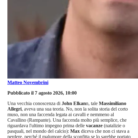
Matteo Novembrini
Pubblicato il 7 agosto 2026, 10:00
Una vecchia conoscenza di
John Elkan
n, tale
Massimiliano
Allegri
, aveva una sua teoria. No, non la solita storia del corto
muso, non una faccenda legata ai cavalli e nemmeno al
Cavallino (Rampante). Una faccenda molto più semplice, che
riguardava l'ultimo impegno prima delle
vacanze
(natalizie o
pasquali, nel mondo del calcio):
Max
diceva che non ci stava a
perdere, perché il malumore della sconfitta se lo sarebbe portato