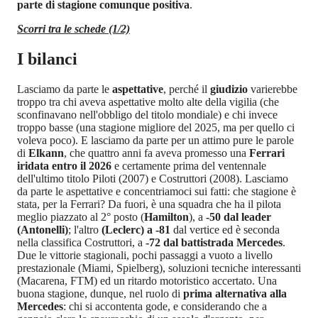
parte di stagione comunque positiva
.
Scorri tra le schede (1/2)
I bilanci
Lasciamo da parte le
aspettative
, perché il
giudizio
varierebbe
troppo tra chi aveva aspettative molto alte della vigilia (che
sconfinavano nell'obbligo del titolo mondiale) e chi invece
troppo basse (una stagione migliore del 2025, ma per quello ci
voleva poco). E lasciamo da parte per un attimo pure le parole
di
Elkann
, che quattro anni fa aveva promesso una
Ferrari
iridata entro il 2026
e certamente prima del ventennale
dell'ultimo titolo Piloti (2007) e Costruttori (2008). Lasciamo
da parte le aspettative e concentriamoci sui fatti: che stagione è
stata, per la Ferrari? Da fuori, è una squadra che ha il pilota
meglio piazzato al 2° posto (
Hamilton
), a
-50 dal leader
(Antonelli)
; l'altro
(Leclerc) a -81
dal vertice ed è seconda
nella classifica Costruttori, a
-72 dal battistrada Mercedes
.
Due le vittorie stagionali, pochi passaggi a vuoto a livello
prestazionale (Miami, Spielberg), soluzioni tecniche interessanti
(Macarena, FTM) ed un ritardo motoristico accertato. Una
buona stagione, dunque, nel ruolo di
prima alternativa alla
Mercedes
: chi si accontenta gode, e considerando che a