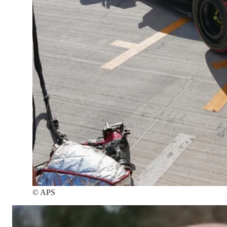
©
APS