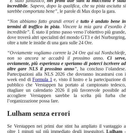
“È stato fantastico,
nei primi due stint la macchina è stata
incredibile
. Sapevo, dopo la qualifica, che su pista asciutta si
sarebbe comportata bene”
, le parole di Max dopo la gara.
“Non abbiamo fatto grandi errori e
tutto è andato bene in
termini di traffico in pista
. Vincere la mia gara d’esordio è
incredibile”.
È stato il primo passo verso l’obiettivo più grande,
dove troverà altri specialisti del mondo GT3 e del Nurburgring,
oltre a tutte le insidie di una gara sulle 24 Ore.
“Ovviamente vogliamo correre la 24 Ore qui sul Nordschleife,
non so ancora se accadrà il prossimo anno.
Ci serve,
ovviamente, più esperienza e speriamo di poterci iscrivere ad
altre gare NLS il prossimo anno
”
, ha concluso l’olandese.
Partecipazioni alla NLS 2026 che dovranno incastrarsi con i
week end di
Formula 1
e, visto il lustro e la partecipazione di
pubblico che Verstappen ha portato al campionato tedesco,
ritagliare un calendario 2026 il più favorevole possibile ad
accogliere Verstappen sarebbe la scelta più furba che
l’organizzazione possa fare.
Lulham senza errori
Se Verstappen nei primi due stint ha ampliato il vantaggio a
oltre 1 minuti sul più immediato degli inseguitori,
Lulham
-