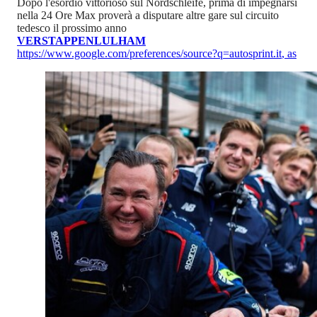
Dopo l'esordio vittorioso sul Nordschleife, prima di impegnarsi
nella 24 Ore Max proverà a disputare altre gare sul circuito
tedesco il prossimo anno
VERSTAPPEN
LULHAM
https://www.google.com/preferences/source?q=autosprint.it
,
as