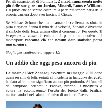
Per gli appassionati di Formula 1,
Zanardi rappresenta molto
più delle sue gare con Jordan, Minardi, Lotus e Williams
.
È il pilota che ha saputo costruire la parte più straordinaria della
propria carriera dopo aver lasciato il Circus.
Se Michael Schumacher ha incarnato l’eccellenza assoluta in
pista e Ayrton Senna il mito della velocità, Zanardi è diventato
il simbolo della forza umana oltre il cronometro. Per questo
Ti
insegnerò a volare
è entrata nel patrimonio emotivo del
motorsport:
racconta ciò che nessun dato statistico potrà
mai spiegare
.
Sfoglia per continuare a leggere 1/2
Un addio che oggi pesa ancora di più
La morte di Alex Zanardi, avvenuta nel maggio 2026
dopo
quasi sei anni di lotta seguiti all’incidente in handbike del 2020,
ha dato al brano un significato ancora più profondo. Ai funerali
del campione, celebrati a Padova, proprio
Ti insegnerò a
volare
ha accompagnato l’uscita del feretro dalla basilica,
trasformandosi nel saluto definitivo di un intero Paese.