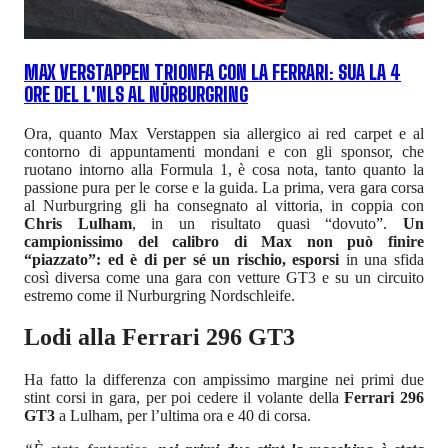
MAX VERSTAPPEN TRIONFA CON LA FERRARI: SUA LA 4
ORE DEL L'NLS AL NÜRBURGRING
Ora, quanto Max Verstappen sia allergico ai red carpet e al
contorno di appuntamenti mondani e con gli sponsor, che
ruotano intorno alla Formula 1, è cosa nota, tanto quanto la
passione pura per le corse e la guida. La prima, vera gara corsa
al Nurburgring gli ha consegnato al vittoria, in coppia con
Chris Lulham
, in un risultato quasi “dovuto”.
Un
campionissimo del calibro di Max non può finire
“piazzato”: ed è di per sé un rischio, esporsi
in una sfida
così diversa come una gara con vetture GT3 e su un circuito
estremo come il Nurburgring Nordschleife.
Lodi alla Ferrari 296 GT3
Ha fatto la differenza con ampissimo margine nei primi due
stint corsi in gara, per poi cedere il volante della
Ferrari 296
GT3
a Lulham, per l’ultima ora e 40 di corsa.