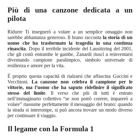
Più di una canzone dedicata a un
pilota
Ridurre Ti insegnerò a volare a un semplice omaggio non
sarebbe abbastanza generoso. Il brano racconta
la storia di un
uomo che ha trasformato la tragedia in una continua
rinascita
. Dopo il terribile incidente del Lausitzring del 2001,
che gli costò entrambe le gambe, Zanardi riuscì a reinventarsi
diventando campione paralimpico, simbolo universale di
resilienza e amore per la vita.
È proprio questa capacità di rialzarsi che affascina Guccini e
Vecchioni.
La canzone non celebra il campione per le
vittorie, ma l’uomo che ha saputo ridefinire il significato
stesso del limite
. Il verso che più di tutti è entrato
nell’immaginario collettivo “se non potrò correre, imparerò a
volare” riassume perfettamente il messaggio del brano: quando
la strada si interrompe, si può ancora trovare un modo diverso
per continuare il viaggio.
Il legame con la Formula 1