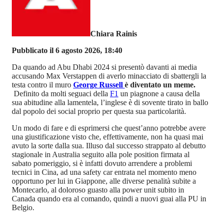
Chiara Rainis
Pubblicato il 6 agosto 2026, 18:40
Da quando ad Abu Dhabi 2024 si presentò davanti ai media
accusando Max Verstappen di averlo minacciato di sbattergli la
testa contro il muro
George Russell
è diventato un meme.
Definito da molti seguaci della
F1
un piagnone a causa della
sua abitudine alla lamentela, l’inglese è di sovente tirato in ballo
dal popolo dei social proprio per questa sua particolarità.
Un modo di fare e di esprimersi che quest’anno potrebbe avere
una giustificazione visto che, effettivamente, non ha quasi mai
avuto la sorte dalla sua. Illuso dal successo strappato al debutto
stagionale in Australia seguito alla pole position firmata al
sabato pomeriggio, si è infatti dovuto arrendere a problemi
tecnici in Cina, ad una safety car entrata nel momento meno
opportuno per lui in Giappone, alle diverse penalità subite a
Montecarlo, al doloroso guasto alla power unit subito in
Canada quando era al comando, quindi a nuovi guai alla PU in
Belgio.