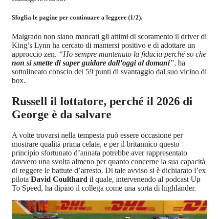
Sfoglia le pagine per continuare a leggere (1/2).
Malgrado non siano mancati gli attimi di scoramento il driver di
King’s Lynn ha cercato di mantersi positivo e di adottare un
approccio zen.
“Ho sempre mantenuto la fiducia perché so che
non si smette di saper guidare dall’oggi al domani
”
, ha
sottolineato conscio dei 59 punti di svantaggio dal suo vicino di
box.
Russell il lottatore, perché il 2026 di
George è da salvare
A volte trovarsi nella tempesta può essere occasione per
mostrare qualità prima celate, e per il britannico questo
principio sfortunato d’annata potrebbe aver rappresentato
davvero una svolta almeno per quanto concerne la sua capacità
di reggere le battute d’arresto. Di tale avviso si è dichiarato l’ex
pilota
David Coulthard
il quale, intervenendo al podcast Up
To Speed, ha dipino il collega come una sorta di highlander.