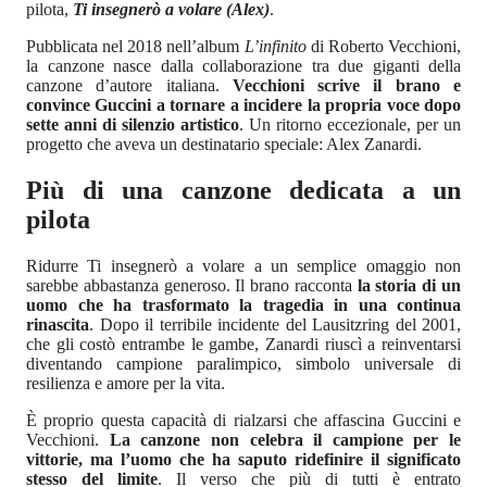
pilota,
Ti insegnerò a volare (Alex)
.
Pubblicata nel 2018 nell’album
L’infinito
di Roberto Vecchioni,
la canzone nasce dalla collaborazione tra due giganti della
canzone d’autore italiana.
Vecchioni scrive il brano e
convince Guccini a tornare a incidere la propria voce dopo
sette anni di silenzio artistico
. Un ritorno eccezionale, per un
progetto che aveva un destinatario speciale: Alex Zanardi.
Più di una canzone dedicata a un
pilota
Ridurre Ti insegnerò a volare a un semplice omaggio non
sarebbe abbastanza generoso. Il brano racconta
la storia di un
uomo che ha trasformato la tragedia in una continua
rinascita
. Dopo il terribile incidente del Lausitzring del 2001,
che gli costò entrambe le gambe, Zanardi riuscì a reinventarsi
diventando campione paralimpico, simbolo universale di
resilienza e amore per la vita.
È proprio questa capacità di rialzarsi che affascina Guccini e
Vecchioni.
La canzone non celebra il campione per le
vittorie, ma l’uomo che ha saputo ridefinire il significato
stesso del limite
. Il verso che più di tutti è entrato