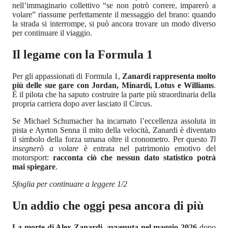
nell’immaginario collettivo “se non potrò correre, imparerò a
volare” riassume perfettamente il messaggio del brano: quando
la strada si interrompe, si può ancora trovare un modo diverso
per continuare il viaggio.
Il legame con la Formula 1
Per gli appassionati di Formula 1,
Zanardi rappresenta molto
più delle sue gare con Jordan, Minardi, Lotus e Williams
.
È il pilota che ha saputo costruire la parte più straordinaria della
propria carriera dopo aver lasciato il Circus.
Se Michael Schumacher ha incarnato l’eccellenza assoluta in
pista e Ayrton Senna il mito della velocità, Zanardi è diventato
il simbolo della forza umana oltre il cronometro. Per questo
Ti
insegnerò a volare
è entrata nel patrimonio emotivo del
motorsport:
racconta ciò che nessun dato statistico potrà
mai spiegare
.
Sfoglia per continuare a leggere 1/2
Un addio che oggi pesa ancora di più
La morte di Alex Zanardi, avvenuta nel maggio 2026
dopo