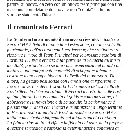
partire, di nuovo, da zero con un nuovo team principal con una
macchina completamente nuova e non "curata" da lui non
sarebbe stato certo l'ideale.
Il comunicato Ferrari
La Scuderia ha annuciato il rinnovo scrivendo:
"S
cuderia
Ferrari HP è lieta di annunciare l'estensione, con un contratto
pluriennale, dell'accordo con Fred Vasseur, che continuerà a
ricoprire il ruolo di Team Principal per le prossime stagioni di
Formula 1. Fred è entrato a far parte della Scuderia all'inizio
del 2023, portando con sé una vasta esperienza nel mondo dei
motori e una comprovata capacità di sviluppare talenti e
costruire team competitivi a tutti i livelli del motorsport. Da
allora, ha gettato basi solide con l'ambizione di riportare la
Ferrari al vertice della Formula 1. Il rinnovo del contratto di
Fred riflette la determinazione di Ferrari a costruire sulle basi
gettate finora. La sua capacità di guidare sotto pressione, di
abbracciare l'innovazione e di perseguire la performance è
pienamente in linea con i valori e le ambizioni a lungo termine
di Ferrari. Sotto la guida di Fred, la Scuderia Ferrari HP è
unita, concentrata e impegnata nel miglioramento continuo.
La fiducia riposta in lui riflette la fiducia del team nella propria
direzione strategica e rafforza la determinazione condivisa di