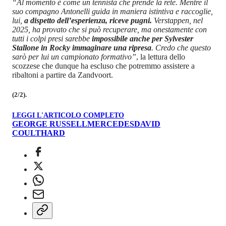
“Al momento è come un tennista che prende la rete. Mentre il
suo compagno Antonelli guida in maniera istintiva e raccoglie,
lui,
a dispetto dell’esperienza, riceve pugni.
Verstappen, nel
2025, ha provato che si può recuperare, ma onestamente con
tutti i colpi presi sarebbe
impossibile anche per Sylvester
Stallone in Rocky immaginare una ripresa
. Credo che questo
sarò per lui un campionato formativo”
, la lettura dello
scozzese che dunque ha escluso che potremmo assistere a
ribaltoni a partire da Zandvoort.
(2/2).
LEGGI L'ARTICOLO COMPLETO
GEORGE RUSSELL
MERCEDES
DAVID
COULTHARD