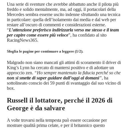
Una serie di sventure che avrebbe abbattuto anche il pilota più
freddo e solido mentalmente, ma, ad oggi, il portacolari della
Mercedes sembra esserne uscito indenne sfruttando una tecnica
in particolare: quella dell’isolamento dai media e dal web per
restare all’oscuro di commenti e considerazioni esterne.
“
L’attenzione preferisco indirizzarla verso me stesso e il team
per capire come essere più veloce
”, ha confidato al sito
RacingNews365.
Sfoglia le pagine per continuare a leggere (1/2).
Malgrado non siano mancati gli attimi di scoramento il driver di
King’s Lynn ha cercato di mantersi positivo e di adottare un
approccio zen.
“Ho sempre mantenuto la fiducia perché so che
non si smette di saper guidare dall’oggi al domani
”
, ha
sottolineato conscio dei 59 punti di svantaggio dal suo vicino di
box.
Russell il lottatore, perché il 2026 di
George è da salvare
A volte trovarsi nella tempesta può essere occasione per
mostrare qualità prima celate, e per il britannico questo