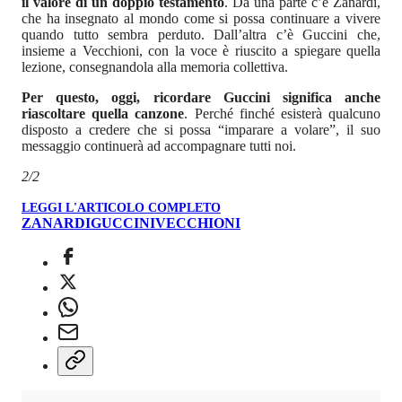
il valore di un doppio testamento
. Da una parte c’è Zanardi,
che ha insegnato al mondo come si possa continuare a vivere
quando tutto sembra perduto. Dall’altra c’è Guccini che,
insieme a Vecchioni, con la voce è riuscito a spiegare quella
lezione, consegnandola alla memoria collettiva.
Per questo, oggi, ricordare Guccini significa anche
riascoltare quella canzone
. Perché finché esisterà qualcuno
disposto a credere che si possa “imparare a volare”, il suo
messaggio continuerà ad accompagnare tutti noi.
2/2
LEGGI L'ARTICOLO COMPLETO
ZANARDI
GUCCINI
VECCHIONI