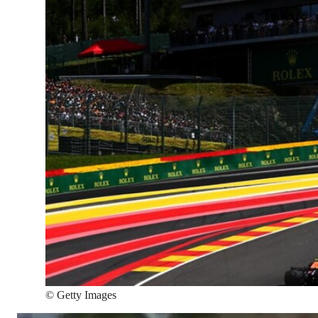
©
Getty Images