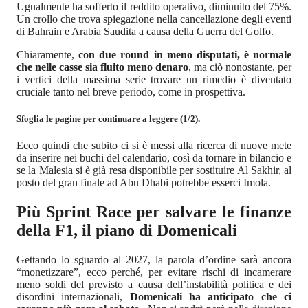
Ugualmente ha sofferto il reddito operativo, diminuito del 75%.
Un crollo che trova spiegazione nella cancellazione degli eventi
di Bahrain e Arabia Saudita a causa della Guerra del Golfo.
Chiaramente,
con due round in meno disputati, è normale
che nelle casse sia fluito meno denaro
, ma ciò nonostante, per
i vertici della massima serie trovare un rimedio è diventato
cruciale tanto nel breve periodo, come in prospettiva.
Sfoglia le pagine per continuare a leggere (1/2).
Ecco quindi che subito ci si è messi alla ricerca di nuove mete
da inserire nei buchi del calendario, così da tornare in bilancio e
se la Malesia si è già resa disponibile per sostituire Al Sakhir, al
posto del gran finale ad Abu Dhabi potrebbe esserci Imola.
Più Sprint Race per salvare le finanze
della F1, il piano di Domenicali
Gettando lo sguardo al 2027, la parola d’ordine sarà ancora
“monetizzare”, ecco perché, per evitare rischi di incamerare
meno soldi del previsto a causa dell’instabilità politica e dei
disordini internazionali,
Domenicali ha anticipato che ci