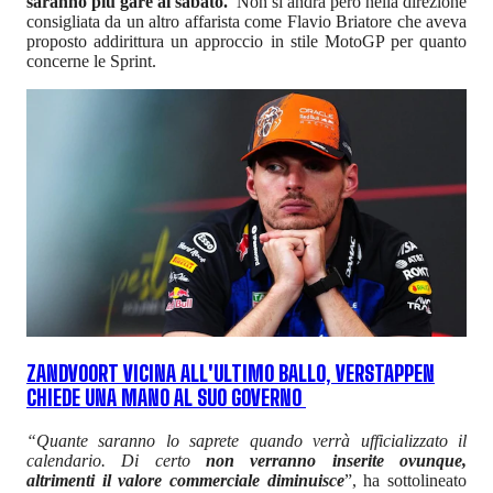
saranno più gare al sabato.
Non si andrà però nella direzione
consigliata da un altro affarista come Flavio Briatore che aveva
proposto addirittura un approccio in stile MotoGP per quanto
concerne le Sprint.
ZANDVOORT VICINA ALL'ULTIMO BALLO, VERSTAPPEN
CHIEDE UNA MANO AL SUO GOVERNO
“Quante saranno lo saprete quando verrà ufficializzato il
calendario. Di certo
non verranno inserite ovunque,
altrimenti il valore commerciale diminuisce
”, ha sottolineato