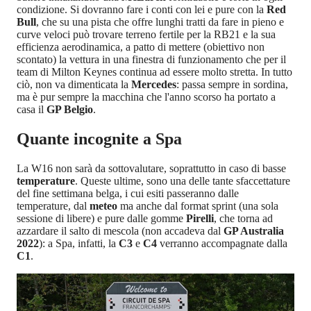
condizione. Si dovranno fare i conti con lei e pure con la
Red
Bull
, che su una pista che offre lunghi tratti da fare in pieno e
curve veloci può trovare terreno fertile per la RB21 e la sua
efficienza aerodinamica, a patto di mettere (obiettivo non
scontato) la vettura in una finestra di funzionamento che per il
team di Milton Keynes continua ad essere molto stretta. In tutto
ciò, non va dimenticata la
Mercedes
: passa sempre in sordina,
ma è pur sempre la macchina che l'anno scorso ha portato a
casa il
GP Belgio
.
Quante incognite a Spa
La W16 non sarà da sottovalutare, soprattutto in caso di basse
temperature
. Queste ultime, sono una delle tante sfaccettature
del fine settimana belga, i cui esiti passeranno dalle
temperature, dal
meteo
ma anche dal format sprint (una sola
sessione di libere) e pure dalle gomme
Pirelli
, che torna ad
azzardare il salto di mescola (non accadeva dal
GP Australia
2022
): a Spa, infatti, la
C3
e
C4
verranno accompagnate dalla
C1
.