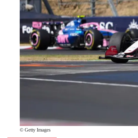
©
Getty Images