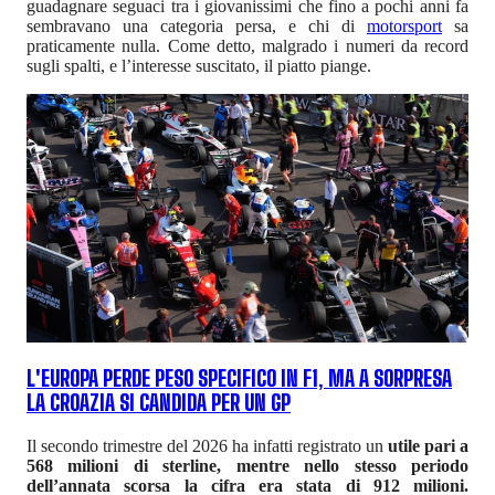
guadagnare seguaci tra i giovanissimi che fino a pochi anni fa
sembravano una categoria persa, e chi di
motorsport
sa
praticamente nulla. Come detto, malgrado i numeri da record
sugli spalti, e l’interesse suscitato, il piatto piange.
L'EUROPA PERDE PESO SPECIFICO IN F1, MA A SORPRESA
LA CROAZIA SI CANDIDA PER UN GP
Il secondo trimestre del 2026 ha infatti registrato un
utile pari a
568 milioni di sterline, mentre nello stesso periodo
dell’annata scorsa la cifra era stata di 912 milioni.