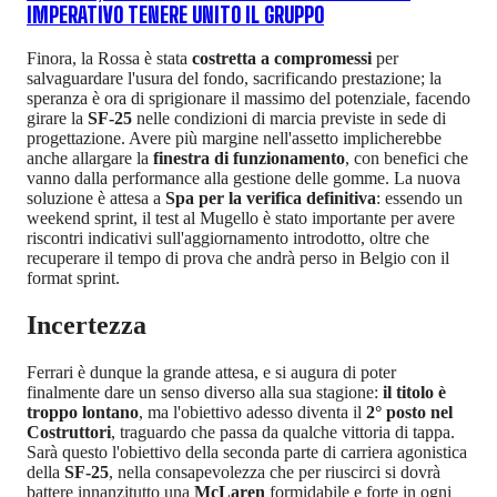
IMPERATIVO TENERE UNITO IL GRUPPO
Finora, la Rossa è stata
costretta a compromessi
per
salvaguardare l'usura del fondo, sacrificando prestazione; la
speranza è ora di sprigionare il massimo del potenziale, facendo
girare la
SF-25
nelle condizioni di marcia previste in sede di
progettazione. Avere più margine nell'assetto implicherebbe
anche allargare la
finestra di funzionamento
, con benefici che
vanno dalla performance alla gestione delle gomme. La nuova
soluzione è attesa a
Spa per la verifica definitiva
: essendo un
weekend sprint, il test al Mugello è stato importante per avere
riscontri indicativi sull'aggiornamento introdotto, oltre che
recuperare il tempo di prova che andrà perso in Belgio con il
format sprint.
Incertezza
Ferrari è dunque la grande attesa, e si augura di poter
finalmente dare un senso diverso alla sua stagione:
il titolo è
troppo lontano
, ma l'obiettivo adesso diventa il
2° posto nel
Costruttori
, traguardo che passa da qualche vittoria di tappa.
Sarà questo l'obiettivo della seconda parte di carriera agonistica
della
SF-25
, nella consapevolezza che per riuscirci si dovrà
battere innanzitutto una
McLaren
formidabile e forte in ogni