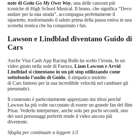
note di
Gotta Go My Own Way
, una delle canzoni più
iconiche di High School Musical. Il brano, che significa “Devo
andare per la mia strada”, accompagna perfettamente il
siparietto, trasformando il saluto prima della pausa estiva in una
scenetta ironica che ha conquistato i fan.
Lawson e Lindblad diventano Guido di
Cars
Anche Visa Cash App Racing Bulls ha scelto l’ironia. In un
video girato nella sede di Faenza,
Liam Lawson e Arvid
Lindblad si cimentano in un pit stop utilizzando come
sottofondo l’audio di Guido
, il simpatico muletto
di Cars famoso per la sua incredibile velocità nel cambiare gli
pneumatici.
Il contenuto è particolarmente apprezzato dai tifosi perché
Lawson ha più volte raccontato di essere un grande fan del film
Pixar. Vederlo interpretare, anche solo per pochi secondi, uno
dei suoi personaggi preferiti rende il video ancora più
divertente.
Sfoglia per continuare a leggere 1/3