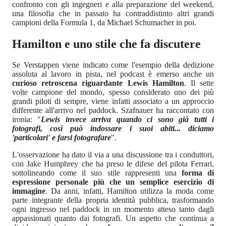
confronto con gli ingegneri e alla preparazione del weekend,
una filosofia che in passato ha contraddistinto altri grandi
campioni della Formula 1, da Michael Schumacher in poi.
Hamilton e uno stile che fa discutere
Se Verstappen viene indicato come l'esempio della dedizione
assoluta al lavoro in pista, nel podcast è emerso anche un
curioso retroscena riguardante Lewis Hamilton
. Il sette
volte campione del mondo, spesso considerato uno dei più
grandi piloti di sempre, viene infatti associato a un approccio
differente all'arrivo nel paddock. Szafnauer ha raccontato con
ironia: "
Lewis invece arriva quando ci sono già tutti i
fotografi, così può indossare i suoi abiti... diciamo
'particolari' e farsi fotografare
".
L'osservazione ha dato il via a una discussione tra i conduttori,
con Jake Humphrey che ha preso le difese del pilota Ferrari,
sottolineando come il suo stile rappresenti una
forma di
espressione personale più che un semplice esercizio di
immagine
. Da anni, infatti, Hamilton utilizza la moda come
parte integrante della propria identità pubblica, trasformando
ogni ingresso nel paddock in un momento atteso tanto dagli
appassionati quanto dai fotografi. Un aspetto che continua a