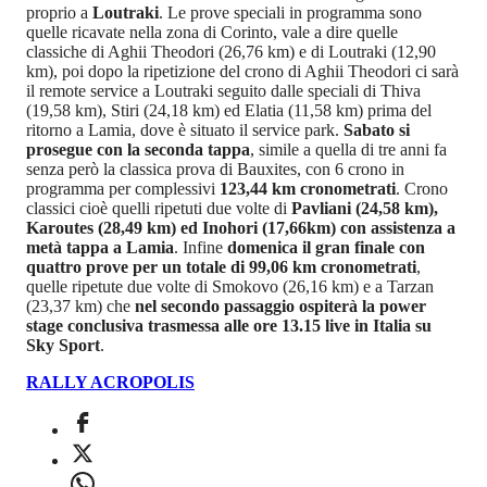
proprio a
Loutraki
. Le prove speciali in programma sono
quelle ricavate nella zona di Corinto, vale a dire quelle
classiche di Aghii Theodori (26,76 km) e di Loutraki (12,90
km), poi dopo la ripetizione del crono di Aghii Theodori ci sarà
il remote service a Loutraki seguito dalle speciali di Thiva
(19,58 km), Stiri (24,18 km) ed Elatia (11,58 km) prima del
ritorno a Lamia, dove è situato il service park.
Sabato si
prosegue con la seconda tappa
, simile a quella di tre anni fa
senza però la classica prova di Bauxites, con 6 crono in
programma per complessivi
123,44 km cronometrati
. Crono
classici cioè quelli ripetuti due volte di
Pavliani (24,58 km),
Karoutes (28,49 km) ed Inohori (17,66km) con assistenza a
metà tappa a Lamia
. Infine
domenica il gran finale con
quattro prove per un totale di 99,06 km cronometrati
,
quelle ripetute due volte di Smokovo (26,16 km) e a Tarzan
(23,37 km) che
nel secondo passaggio ospiterà la power
stage conclusiva trasmessa alle ore 13.15 live in Italia su
Sky Sport
.
RALLY ACROPOLIS