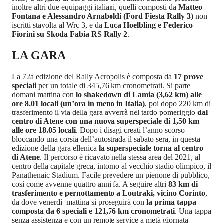
inoltre altri due equipaggi italiani, quelli composti da
Matteo
Fontana e Alessandro Arnaboldi (Ford Fiesta Rally 3)
non
iscritti stavolta al Wrc 3, e da
Luca Hoelbling e Federico
Fiorini su Skoda Fabia RS Rally 2
.
LA GARA
La 72a edizione del Rally Acropolis è composta da
17 prove
speciali
per un totale di 345,76 km cronometrati. Si parte
domani mattina con
lo shakedown di Lamia (3,62 km) alle
ore 8.01 locali (un’ora in meno in Italia)
, poi dopo 220 km di
trasferimento il via della gara avverrà nel tardo pomeriggio
dal
centro di Atene con una nuova superspeciale di 1,50 km
alle ore 18.05 locali
. Dopo i disagi creati l’anno scorso
bloccando una corsia dell’autostrada il sabato sera, in questa
edizione della gara ellenica
la superspeciale torna al centro
di Atene
. Il percorso è ricavato nella stessa area del 2021, al
centro della capitale greca, intorno al vecchio stadio olimpico, il
Panathenaic Stadium. Facile prevedere un pienone di pubblico,
così come avvenne quattro anni fa. A seguire altri
83 km di
trasferimento e pernottamento a Loutraki, vicino Corinto
,
da dove venerdì mattina si proseguirà con
la prima tappa
composta da 6 speciali e 121,76 km cronometrati
. Una tappa
senza assistenza e con un remote service a metà giornata