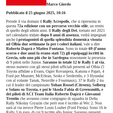
Marco Giordo
Pubblicato il 25 giugno 2025, 10:16
Prende il via domani il
Rally Acropolis
, che si ripresenta in
questa
72a edizione con un percorso vecchio stile
, un remix
di quello degli ultimi anni. Il
Rally degli Dei
, tornato nel 2021
nel calendario iridato
dopo 8 anni di assenza
, vedrà impegnati
anche
i protagonisti di quella splendida domenica vissuta
ad Olbia due settimane fa per i colori italiani
, vale a dire
Roberto Daprà e Matteo Fontana
. Sono in totale
69 (l’anno
scorso e due anni fa erano stati 72) gli equipaggi iscritti in
Grecia, solo uno più che in Sardegna
nonostante la presenza
di 9 piloti nello Junior.
Saranno in totale 12 le Rally 1 al via
,
stesso numero con gli stessi piloti ufficiali presenti ad Olbia (5
Toyota affidate a Evans, Ogier Rovanpera, Katusta e Pajari, 4
Ford per Munster, McErlean, Sesks e Serderidis, e 3 Hyundai
con al volante Tanak, Neuville e Fourmaux), 37 le Rally 2 tra
cui il leader del campionato
Yohan Rossel (Citroen), Solberg
e Solans su Toyota, e poi le Skoda Fabia di Greensmith, e
dei piloti di ACI Team Italia Roberto Daprà e Giovanni
Trentin
che avranno come compagno di squadra in Delta
Rally Nikolay Gryazin che però non è iscritto al Wrc 2. Non
sarà al via invece Pierre Louis Loubet (Ford Fiesta). Sono 16 le
Rally 3 in gara, di cui 9 iscritte allo Junior. Saranno presenti