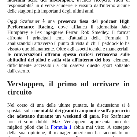
responsabilità in diverse scuderie e vissuto dall'interno alcune
delle stagioni più importanti degli ultimi anni.
Oggi Szafnauer è una
presenza fissa del podcast High
Performance Racing
, dove affianca il giornalista Jake
Humphrey e l'ex ingegnere Ferrari Rob Smedley. Il format
affronta i principali temi d'attualità della Formula 1,
analizzandoli attraverso il punto di vista di chi il paddock lo ha
vissuto quotidianamente. Oltre agli aspetti tecnici e manageriali,
le conversazioni offrono spesso curiosi retroscena sulle
abitudini dei piloti e sulla vita all'interno dei box
, elementi
difficilmente accessibili a chi osserva questo sport soltanto
dall'esterno.
Verstappen, il primo ad arrivare in
circuito
Nel corso di una delle ultime puntate, la discussione si è
spostata sulla
mentalità dei grandi campioni e sull'approccio
che adottano durante un weekend di gara
. Per Szafnauer
non ci sono dubbi: Max Verstappen rappresenta uno dei
migliori piloti che la
Formula 1
abbia mai visto. A sostegno
della sua opinione, il manager americano ha raccontato un