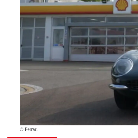
©
Ferrari