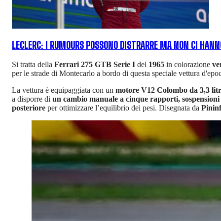
LECLERC: I RUMOURS POSSONO DISTRARRE MA NON CI HANN
Si tratta della
Ferrari 275 GTB Serie I
del
1965
in colorazione
ve
per le strade di Montecarlo a bordo di questa speciale vettura d'epoc
La vettura è equipaggiata con un
motore V12 Colombo da 3,3 litri
a disporre di
un cambio manuale a cinque rapporti, sospensioni p
posteriore
per ottimizzare l’equilibrio dei pesi. Disegnata da
Pinin