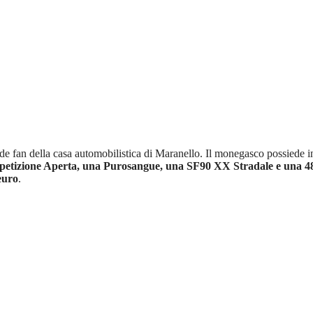
ande fan della casa automobilistica di Maranello. Il monegasco possiede i
etizione Aperta, una Purosangue, una SF90 XX Stradale e una 48
 euro
.