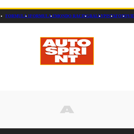
FORMULA 1
FORMULA E
MONDO RACING
RALLY
PISTA
FOTO
VI