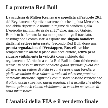
La protesta Red Bull
La scuderia di Milton Keynes si è appellata all’articolo 26.1
del Regolamento Sportivo, sostenendo che il pilota Mercedes
non abbia rispettato le norme in regime di bandiera gialla.
L’episodio incriminato risale al
35º giro
, quando Gabriel
Bortoleto ha fermato la sua monoposto lungo il tracciato,
costringendo i commissari a esporre una
singola bandiera
gialla nel settore interessato
. Secondo Red Bull, dopo una
pronta segnalazione di Verstappen
,
Russell
avrebbe
semplicemente alzato il piede dall’acceleratore,
senza però
ridurre visibilmente la velocità
come richiesto dal
regolamento. L’articolo a cui la Red Bull ha fatto riferimento
recita: ”
In caso di singola bandiera gialla qualsiasi pilota che
attraversa un settore di pista in cui è esposta una bandiera
gialla sventolata deve ridurre la velocità ed essere pronto a
cambiare direzione. Affinché i commissari possano ritenere che
il pilota abbia rispettato questi requisiti, ci si aspetta che abbia
frenato prima e/o ridotto visibilmente la velocità nel settore di
pista interessato
”.
L’analisi della FIA e il verdetto finale