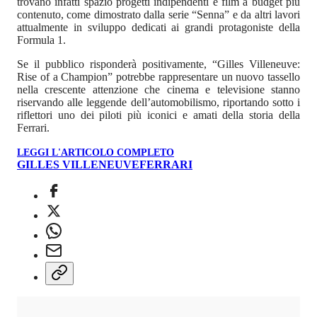
trovano infatti spazio progetti indipendenti e film a budget più
contenuto, come dimostrato dalla serie “Senna” e da altri lavori
attualmente in sviluppo dedicati ai grandi protagoniste della
Formula 1.
Se il pubblico risponderà positivamente, “Gilles Villeneuve:
Rise of a Champion” potrebbe rappresentare un nuovo tassello
nella crescente attenzione che cinema e televisione stanno
riservando alle leggende dell’automobilismo, riportando sotto i
riflettori uno dei piloti più iconici e amati della storia della
Ferrari.
LEGGI L'ARTICOLO COMPLETO
GILLES VILLENEUVE
FERRARI