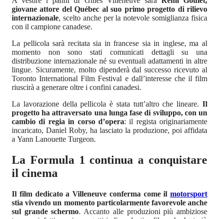
A vestire i panni di Gilles Villeneuve sarà
Rémi Goulet,
giovane attore del Québec al suo primo progetto di rilievo
internazionale
, scelto anche per la notevole somiglianza fisica
con il campione canadese.
La pellicola sarà recitata sia in francese sia in inglese, ma al
momento non sono stati comunicati dettagli su una
distribuzione internazionale né su eventuali adattamenti in altre
lingue. Sicuramente, molto dipenderà dal successo ricevuto al
Toronto International Film Festival e dall’interesse che il film
riuscirà a generare oltre i confini canadesi.
La lavorazione della pellicola è stata tutt’altro che lineare.
Il
progetto ha attraversato una lunga fase di sviluppo, con un
cambio di regia in corso d’opera
: il regista originariamente
incaricato, Daniel Roby, ha lasciato la produzione, poi affidata
a Yann Lanouette Turgeon.
La Formula 1 continua a conquistare
il cinema
Il film dedicato a Villeneuve conferma come il
motorsport
stia vivendo un momento particolarmente favorevole anche
sul grande schermo
. Accanto alle produzioni più ambiziose