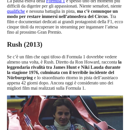
La pausa estiva della
Formula 1
è spesso uno dei momenti più
difficili da digerire per gli appassionati. Niente semafori, niente
qualifiche
e nessuna battaglia in pista,
ma c’è comunque un
modo per restare immersi nell’atmosfera del Circus
. Tra
film e documentari dedicati ai grandi protagonisti della F1, ecco
cinque titoli da recuperare in streaming per ingannare l’attesa
fino al prossimo Gran Premio.
Rush (2013)
Se c’è un film che ogni tifoso di Formula 1 dovrebbe vedere
almeno una volta, è Rush. Diretto da Ron Howard, racconta
la
leggendaria rivalità tra James Hunt e Niki Lauda durante
la stagione 1976, culminata con il terribile incidente del
Nürburgring
e lo straordinario ritorno in pista dell’austriaco
appena 42 giorni dopo. Ancora oggi è considerato uno dei
migliori film mai realizzati sulla Formula 1.