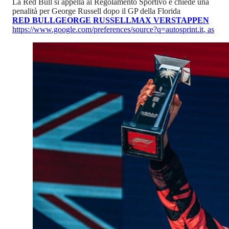
La Red Bull si appella al Regolamento Sportivo e chiede una
penalità per George Russell dopo il GP della Florida
RED BULL
GEORGE RUSSELL
MAX VERSTAPPEN
https://www.google.com/preferences/source?q=autosprint.it
,
as