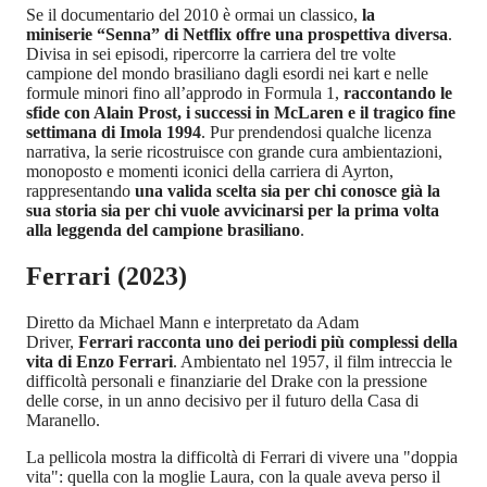
Se il documentario del 2010 è ormai un classico,
la
miniserie “Senna” di Netflix offre una prospettiva diversa
.
Divisa in sei episodi, ripercorre la carriera del tre volte
campione del mondo brasiliano dagli esordi nei kart e nelle
formule minori fino all’approdo in Formula 1,
raccontando le
sfide con Alain Prost, i successi in McLaren e il tragico fine
settimana di Imola 1994
. Pur prendendosi qualche licenza
narrativa, la serie ricostruisce con grande cura ambientazioni,
monoposto e momenti iconici della carriera di Ayrton,
rappresentando
una valida scelta sia per chi conosce già la
sua storia sia per chi vuole avvicinarsi per la prima volta
alla leggenda del campione brasiliano
.
Ferrari (2023)
Diretto da Michael Mann e interpretato da Adam
Driver,
Ferrari racconta uno dei periodi più complessi della
vita di Enzo Ferrari
. Ambientato nel 1957, il film intreccia le
difficoltà personali e finanziarie del Drake con la pressione
delle corse, in un anno decisivo per il futuro della Casa di
Maranello.
La pellicola mostra la difficoltà di Ferrari di vivere una "doppia
vita": quella con la moglie Laura, con la quale aveva perso il