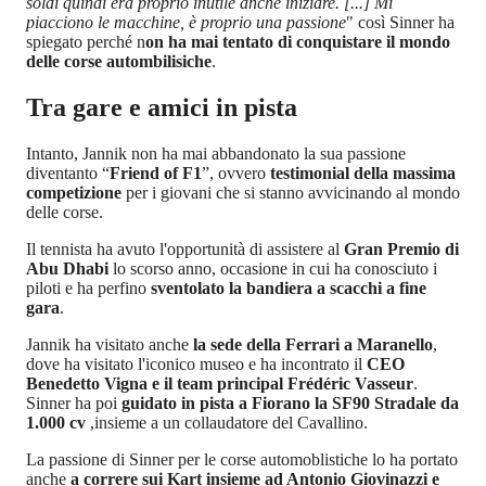
soldi quindi era proprio inutile anche iniziare. [...] Mi
piacciono le macchine, è proprio una passione
" così Sinner ha
spiegato perché n
on ha mai tentato di conquistare il mondo
delle corse autombilisiche
.
Tra gare e amici in pista
Intanto, Jannik non ha mai abbandonato la sua passione
diventanto “
Friend of F1
”, ovvero
testimonial della massima
competizione
per i giovani che si stanno avvicinando al mondo
delle corse.
Il tennista ha avuto l'opportunità di assistere al
Gran Premio di
Abu Dhabi
lo scorso anno, occasione in cui ha conosciuto i
piloti e ha perfino
sventolato la bandiera a scacchi a fine
gara
.
Jannik ha visitato anche
la sede della Ferrari a Maranello
,
dove ha visitato l'iconico museo e ha incontrato il
CEO
Benedetto Vigna e il team principal Frédéric Vasseur
.
Sinner ha poi
guidato in pista a Fiorano la SF90 Stradale da
1.000 cv
,insieme a un collaudatore del Cavallino.
La passione di Sinner per le corse automoblistiche lo ha portato
anche
a correre sui Kart insieme ad Antonio Giovinazzi e