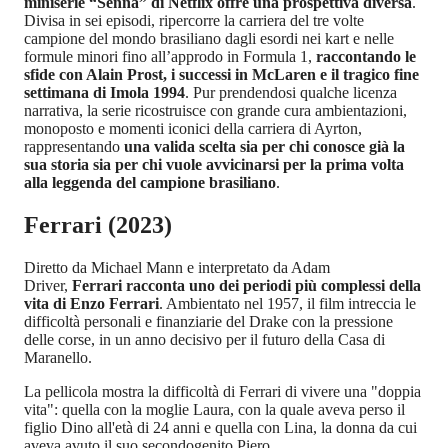
miniserie “Senna” di Netflix offre una prospettiva diversa
.
Divisa in sei episodi, ripercorre la carriera del tre volte
campione del mondo brasiliano dagli esordi nei kart e nelle
formule minori fino all’approdo in Formula 1,
raccontando le
sfide con Alain Prost, i successi in McLaren e il tragico fine
settimana di Imola 1994
. Pur prendendosi qualche licenza
narrativa, la serie ricostruisce con grande cura ambientazioni,
monoposto e momenti iconici della carriera di Ayrton,
rappresentando
una valida scelta sia per chi conosce già la
sua storia sia per chi vuole avvicinarsi per la prima volta
alla leggenda del campione brasiliano
.
Ferrari (2023)
Diretto da Michael Mann e interpretato da Adam
Driver,
Ferrari racconta uno dei periodi più complessi della
vita di Enzo Ferrari
. Ambientato nel 1957, il film intreccia le
difficoltà personali e finanziarie del Drake con la pressione
delle corse, in un anno decisivo per il futuro della Casa di
Maranello.
La pellicola mostra la difficoltà di Ferrari di vivere una "doppia
vita": quella con la moglie Laura, con la quale aveva perso il
figlio Dino all'età di 24 anni e quella con Lina, la donna da cui
aveva avuto il suo secondogenito Piero.