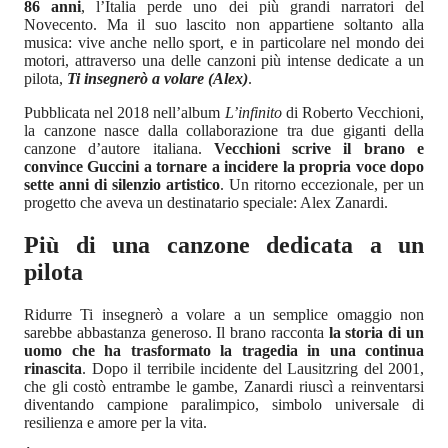
86 anni
, l’Italia perde uno dei più grandi narratori del
Novecento. Ma il suo lascito non appartiene soltanto alla
musica: vive anche nello sport, e in particolare nel mondo dei
motori, attraverso una delle canzoni più intense dedicate a un
pilota,
Ti insegnerò a volare (Alex)
.
Pubblicata nel 2018 nell’album
L’infinito
di Roberto Vecchioni,
la canzone nasce dalla collaborazione tra due giganti della
canzone d’autore italiana.
Vecchioni scrive il brano e
convince Guccini a tornare a incidere la propria voce dopo
sette anni di silenzio artistico
. Un ritorno eccezionale, per un
progetto che aveva un destinatario speciale: Alex Zanardi.
Più di una canzone dedicata a un
pilota
Ridurre Ti insegnerò a volare a un semplice omaggio non
sarebbe abbastanza generoso. Il brano racconta
la storia di un
uomo che ha trasformato la tragedia in una continua
rinascita
. Dopo il terribile incidente del Lausitzring del 2001,
che gli costò entrambe le gambe, Zanardi riuscì a reinventarsi
diventando campione paralimpico, simbolo universale di
resilienza e amore per la vita.