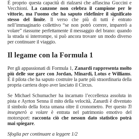
È proprio questa capacità di rialzarsi che affascina Guccini e
Vecchioni.
La canzone non celebra il campione per le
vittorie, ma l’uomo che ha saputo ridefinire il significato
stesso del limite
. Il verso che più di tutti è entrato
nell’immaginario collettivo “se non potrò correre, imparerò a
volare” riassume perfettamente il messaggio del brano: quando
la strada si interrompe, si può ancora trovare un modo diverso
per continuare il viaggio.
Il legame con la Formula 1
Per gli appassionati di Formula 1,
Zanardi rappresenta molto
più delle sue gare con Jordan, Minardi, Lotus e Williams
.
È il pilota che ha saputo costruire la parte più straordinaria della
propria carriera dopo aver lasciato il Circus.
Se Michael Schumacher ha incarnato l’eccellenza assoluta in
pista e Ayrton Senna il mito della velocità, Zanardi è diventato
il simbolo della forza umana oltre il cronometro. Per questo
Ti
insegnerò a volare
è entrata nel patrimonio emotivo del
motorsport:
racconta ciò che nessun dato statistico potrà
mai spiegare
.
Sfoglia per continuare a leggere 1/2