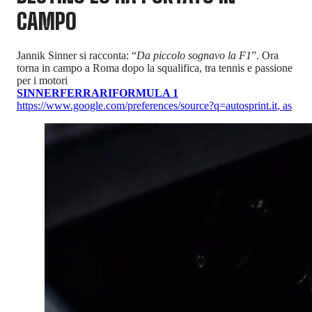
CAMPO
Jannik Sinner si racconta: “
Da piccolo sognavo la F1
”. Ora
torna in campo a Roma dopo la squalifica, tra tennis e passione
per i motori
SINNER
FERRARI
FORMULA 1
https://www.google.com/preferences/source?q=autosprint.it
,
as