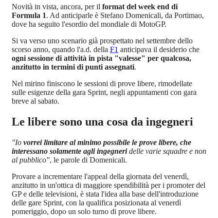
Novità in vista, ancora, per il
format del week end di
Formula 1
. Ad anticiparle è Stefano Domenicali, da Portimao,
dove ha seguito l'esordio del mondiale di MotoGP.
Si va verso uno scenario già prospettato nel settembre dello
scorso anno, quando l'a.d. della
F1
anticipava il desiderio che
ogni sessione di attività in pista "valesse" per qualcosa,
anzitutto in termini di punti assegnati
.
Nel mirino finiscono le sessioni di prove libere, rimodellate
sulle esigenze della gara Sprint, negli appuntamenti con gara
breve al sabato.
Le libere sono una cosa da ingegneri
"Io
vorrei limitare al minimo possibile le prove libere, che
interessano solamente agli ingegneri
delle varie squadre e non
al pubblico"
, le parole di Domenicali.
Provare a incrementare l'appeal della giornata del venerdì,
anzitutto in un'ottica di maggiore spendibilità per i promoter del
GP e delle televisioni, è stata l'idea alla base dell'introduzione
delle gare Sprint, con la qualifica posizionata al venerdì
pomeriggio, dopo un solo turno di prove libere.