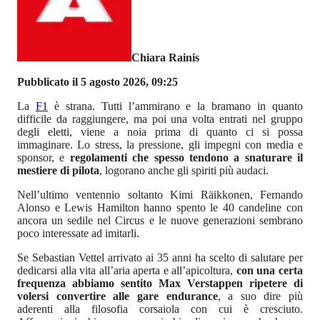
Chiara Rainis
Pubblicato il 5 agosto 2026, 09:25
La
F1
è strana. Tutti l’ammirano e la bramano in quanto
difficile da raggiungere, ma poi una volta entrati nel gruppo
degli eletti, viene a noia prima di quanto ci si possa
immaginare. Lo stress, la pressione, gli impegni con media e
sponsor, e
regolamenti che spesso tendono a snaturare il
mestiere di pilota
, logorano anche gli spiriti più audaci.
Nell’ultimo ventennio soltanto Kimi Räikkonen, Fernando
Alonso e Lewis Hamilton hanno spento le 40 candeline con
ancora un sedile nel Circus e le nuove generazioni sembrano
poco interessate ad imitarli.
Se Sebastian Vettel arrivato ai 35 anni ha scelto di salutare per
dedicarsi alla vita all’aria aperta e all’apicoltura,
con una certa
frequenza abbiamo sentito Max Verstappen ripetere di
volersi convertire alle gare endurance
, a suo dire più
aderenti alla filosofia corsaiola con cui è cresciuto.