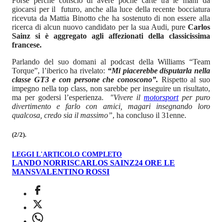
Forse perché conscio di avere poche carte tra le mani da
giocarsi per il futuro, anche alla luce della recente bocciatura
ricevuta da Mattia Binotto che ha sostenuto di non essere alla
ricerca di alcun nuovo candidato per la sua Audi, pure
Carlos
Sainz si è aggregato agli affezionati della classicissima
francese.
Parlando del suo domani al podcast della Williams “Team
Torque”, l’iberico ha rivelato:
“Mi piacerebbe disputarla nella
classe GT3 e con persone che conoscono”.
Rispetto al suo
impegno nella top class, non sarebbe per inseguire un risultato,
ma per godersi l’esperienza.
"Vivere il
motorsport
per puro
divertimento e farlo con amici, magari insegnando loro
qualcosa, credo sia il massimo”
, ha concluso il 31enne.
(2/2).
LEGGI L'ARTICOLO COMPLETO
LANDO NORRIS
CARLOS SAINZ
24 ORE LE
MANS
VALENTINO ROSSI