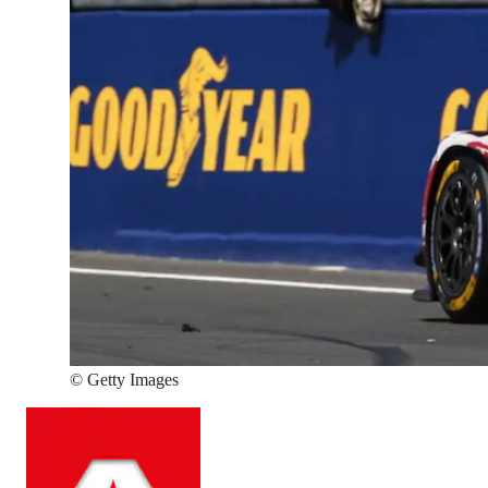
©
Getty Images