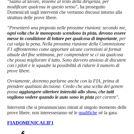
"Siamo al lavoro, insieme al resto della dirigenza, per
modificare qualcosa in questo senso"
, ha proseguito
Domenicali sugli interventi che verranno discussi intorno alla
struttura delle prove libere.
"Presenterò una proposta nelle prossime riunioni: secondo me,
ogni volta che le monoposto scendono in pista, devono essere
messe in condizione di lottare per qualcosa di importante
, per
cui valga la pena. Nella prossima riunione della Commissione
F1 affronteremo come apportare alcune correzioni al format
attuale del fine settimana, per comprendere se ci sia qualcosa
che possa migliorare il tutto. Sono davvero ansioso di discutere
con i piloti e le squadre la possibilità di ridurre il numero di
prove libere.
Ovviamente, dovremo parlarne anche con la FIA, prima di
prendere qualsiasi decisione. Credo che una scelta del genere
possa
aggiungere ulteriore intensità allo show, che tutti
vogliono vedere quando le auto sono in pista
per correre".
Interventi che si preannunciano mirati al singolo momento delle
prove libere, non interesseranno né le
qualifiche
né la gara.
FIA
DOMENICALI
F1