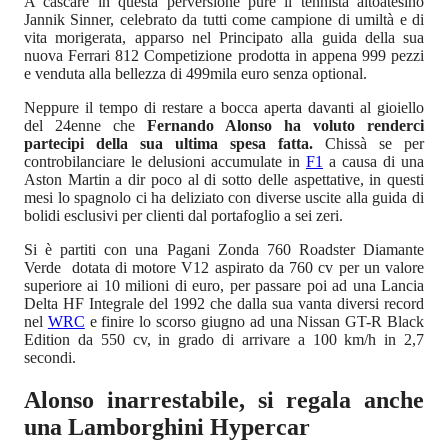
A cascare in questa perversione pure il tennista altoatesino
Jannik Sinner, celebrato da tutti come campione di umiltà e di
vita morigerata, apparso nel Principato alla guida della sua
nuova Ferrari 812 Competizione prodotta in appena 999 pezzi
e venduta alla bellezza di 499mila euro senza optional.
Neppure il tempo di restare a bocca aperta davanti al gioiello
del 24enne che
Fernando Alonso ha voluto renderci
partecipi della sua ultima spesa fatta.
Chissà se per
controbilanciare le delusioni accumulate in
F1
a causa di una
Aston Martin a dir poco al di sotto delle aspettative, in questi
mesi lo spagnolo ci ha deliziato con diverse uscite alla guida di
bolidi esclusivi per clienti dal portafoglio a sei zeri.
Si è partiti con una Pagani Zonda 760 Roadster Diamante
Verde dotata di motore V12 aspirato da 760 cv per un valore
superiore ai 10 milioni di euro, per passare poi ad una Lancia
Delta HF Integrale del 1992 che dalla sua vanta diversi record
nel
WRC
e finire lo scorso giugno ad una Nissan GT-R Black
Edition da 550 cv, in grado di arrivare a 100 km/h in 2,7
secondi.
Alonso inarrestabile, si regala anche
una Lamborghini Hypercar