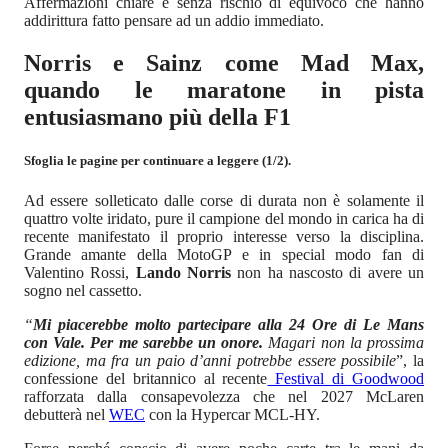
Affermazioni chiare e senza rischio di equivoco che hanno
addirittura fatto pensare ad un addio immediato.
Norris e Sainz come Mad Max,
quando le maratone in pista
entusiasmano più della F1
Sfoglia le pagine per continuare a leggere (1/2).
Ad essere solleticato dalle corse di durata non è solamente il
quattro volte iridato, pure il campione del mondo in carica ha di
recente manifestato il proprio interesse verso la disciplina.
Grande amante della MotoGP e in special modo fan di
Valentino Rossi,
Lando Norris
non ha nascosto di avere un
sogno nel cassetto.
“
Mi piacerebbe molto partecipare alla 24 Ore di Le Mans
con Vale. Per me sarebbe un onore.
Magari non la prossima
edizione, ma fra un paio d’anni potrebbe essere possibile
”, la
confessione del britannico al recente
Festival di Goodwood
rafforzata dalla consapevolezza che nel 2027 McLaren
debutterà nel
WEC
con la Hypercar MCL-HY.