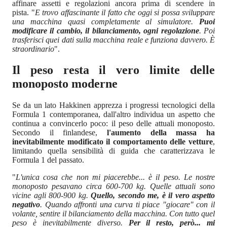
affinare assetti e regolazioni ancora prima di scendere in
pista. "
E trovo affascinante il fatto che oggi si possa sviluppare
una macchina quasi completamente al simulatore.
Puoi
modificare il cambio, il bilanciamento, ogni regolazione
. Poi
trasferisci quei dati sulla macchina reale e funziona davvero. È
straordinario
".
Il peso resta il vero limite delle
monoposto moderne
Se da un lato Hakkinen apprezza i progressi tecnologici della
Formula 1 contemporanea, dall'altro individua un aspetto che
continua a convincerlo poco: il peso delle attuali monoposto.
Secondo il finlandese,
l'aumento della massa ha
inevitabilmente modificato il comportamento delle vetture
,
limitando quella sensibilità di guida che caratterizzava le
Formula 1 del passato.
"
L'unica cosa che non mi piacerebbe... è il peso. Le nostre
monoposto pesavano circa 600-700 kg. Quelle attuali sono
vicine agli 800-900 kg.
Quello, secondo me, è il vero aspetto
negativo
. Quando affronti una curva ti piace "giocare" con il
volante, sentire il bilanciamento della macchina. Con tutto quel
peso è inevitabilmente diverso.
Per il resto, però... mi