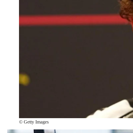
©
Getty Images