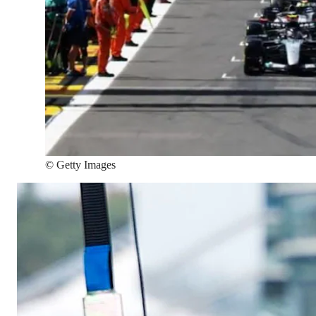
©
Getty Images