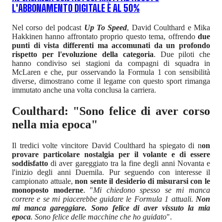
L'ABBONAMENTO DIGITALE È AL 50%
Nel corso del podcast
Up To Speed
, David Coulthard e Mika
Hakkinen hanno affrontato proprio questo tema, offrendo
due
punti di vista differenti ma accomunati da un profondo
rispetto per l'evoluzione della categoria
. Due piloti che
hanno condiviso sei stagioni da compagni di squadra in
McLaren e che, pur osservando la Formula 1 con sensibilità
diverse, dimostrano come il legame con questo sport rimanga
immutato anche una volta conclusa la carriera.
Coulthard: "Sono felice di aver corso
nella mia epoca"
Il tredici volte vincitore David Coulthard ha spiegato di n
on
provare particolare nostalgia per il volante e di essere
soddisfatto
di aver gareggiato tra la fine degli anni Novanta e
l'inizio degli anni Duemila. Pur seguendo con interesse il
campionato attuale,
non sente il desiderio di misurarsi con le
monoposto moderne
. "
Mi chiedono spesso se mi manca
correre e se mi piacerebbe guidare le Formula 1 attuali.
Non
mi manca gareggiare. Sono felice di aver vissuto la mia
epoca
. Sono felice delle macchine che ho guidato
".