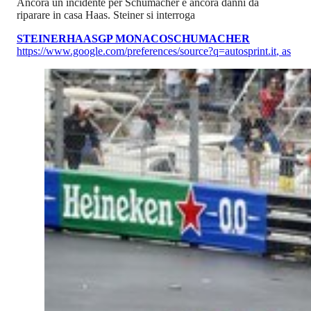
Ancora un incidente per Schumacher e ancora danni da
riparare in casa Haas. Steiner si interroga
STEINER
HAAS
GP MONACO
SCHUMACHER
https://www.google.com/preferences/source?q=autosprint.it
,
as