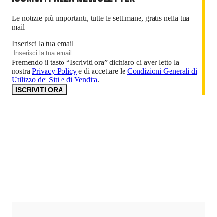
Le notizie più importanti, tutte le settimane, gratis nella tua
mail
Inserisci la tua email
Premendo il tasto “Iscriviti ora” dichiaro di aver letto la
nostra
Privacy Policy
e di accettare le
Condizioni Generali di
Utilizzo dei Siti e di Vendita
.
ISCRIVITI ORA