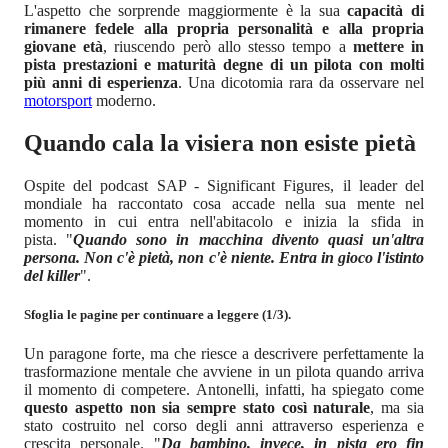
L'aspetto che sorprende maggiormente è la sua
capacità di
rimanere fedele alla propria personalità e alla propria
giovane età
, riuscendo però allo stesso tempo a
mettere in
pista prestazioni e maturità degne di un pilota con molti
più anni di esperienza
. Una dicotomia rara da osservare nel
motorsport
moderno.
Quando cala la visiera non esiste pietà
Ospite del podcast SAP - Significant Figures, il leader del
mondiale ha raccontato cosa accade nella sua mente nel
momento in cui entra nell'abitacolo e inizia la sfida in
pista. "
Quando sono in macchina divento quasi un'altra
persona. Non c'è pietà, non c'è niente. Entra in gioco l'istinto
del killer
".
Sfoglia le pagine per continuare a leggere (1/3).
Un paragone forte, ma che riesce a descrivere perfettamente la
trasformazione mentale che avviene in un pilota quando arriva
il momento di competere. Antonelli, infatti, ha spiegato come
questo aspetto non sia sempre stato così naturale
, ma sia
stato costruito nel corso degli anni attraverso esperienza e
crescita personale. "
Da bambino, invece, in pista ero fin