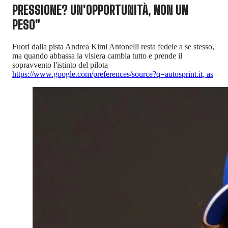
PRESSIONE? UN'OPPORTUNITÀ, NON UN
PESO"
Fuori dalla pista Andrea Kimi Antonelli resta fedele a se stesso,
ma quando abbassa la visiera cambia tutto e prende il
sopravvento l'istinto del pilota
https://www.google.com/preferences/source?q=autosprint.it
,
as