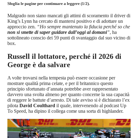
Sfoglia le pagine per continuare a leggere (1/2).
Malgrado non siano mancati gli attimi di scoramento il driver di
King’s Lynn ha cercato di mantersi positivo e di adottare un
approccio zen.
“Ho sempre mantenuto la fiducia perché so che
non si smette di saper guidare dall’oggi al domani
”
, ha
sottolineato conscio dei 59 punti di svantaggio dal suo vicino di
box.
Russell il lottatore, perché il 2026 di
George è da salvare
A volte trovarsi nella tempesta può essere occasione per
mostrare qualità prima celate, e per il britannico questo
principio sfortunato d’annata potrebbe aver rappresentato
davvero una svolta almeno per quanto concerne la sua capacità
di reggere le battute d’arresto. Di tale avviso si è dichiarato l’ex
pilota
David Coulthard
il quale, intervenendo al podcast Up
To Speed, ha dipino il collega come una sorta di highlander.