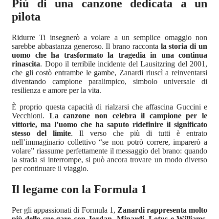
Più di una canzone dedicata a un
pilota
Ridurre Ti insegnerò a volare a un semplice omaggio non
sarebbe abbastanza generoso. Il brano racconta
la storia di un
uomo che ha trasformato la tragedia in una continua
rinascita
. Dopo il terribile incidente del Lausitzring del 2001,
che gli costò entrambe le gambe, Zanardi riuscì a reinventarsi
diventando campione paralimpico, simbolo universale di
resilienza e amore per la vita.
È proprio questa capacità di rialzarsi che affascina Guccini e
Vecchioni.
La canzone non celebra il campione per le
vittorie, ma l’uomo che ha saputo ridefinire il significato
stesso del limite
. Il verso che più di tutti è entrato
nell’immaginario collettivo “se non potrò correre, imparerò a
volare” riassume perfettamente il messaggio del brano: quando
la strada si interrompe, si può ancora trovare un modo diverso
per continuare il viaggio.
Il legame con la Formula 1
Per gli appassionati di Formula 1,
Zanardi rappresenta molto
più delle sue gare con Jordan, Minardi, Lotus e Williams
.