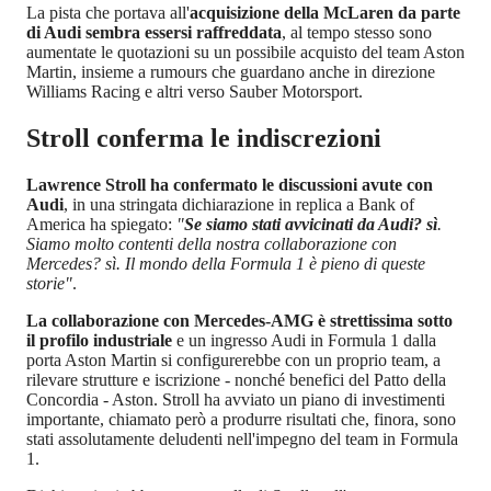
La pista che portava all'
acquisizione della McLaren da parte
di Audi sembra essersi raffreddata
, al tempo stesso sono
aumentate le quotazioni su un possibile acquisto del team Aston
Martin, insieme a rumours che guardano anche in direzione
Williams Racing e altri verso Sauber Motorsport.
Stroll conferma le indiscrezioni
Lawrence Stroll ha confermato le discussioni avute con
Audi
, in una stringata dichiarazione in replica a Bank of
America ha spiegato:
"
Se siamo stati avvicinati da Audi? sì
.
Siamo molto contenti della nostra collaborazione con
Mercedes? sì. Il mondo della Formula 1 è pieno di queste
storie"
.
La collaborazione con Mercedes-AMG è strettissima sotto
il profilo industriale
e un ingresso Audi in Formula 1 dalla
porta Aston Martin si configurerebbe con un proprio team, a
rilevare strutture e iscrizione - nonché benefici del Patto della
Concordia - Aston. Stroll ha avviato un piano di investimenti
importante, chiamato però a produrre risultati che, finora, sono
stati assolutamente deludenti nell'impegno del team in Formula
1.