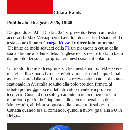
Chiara Rainis
Pubblicato il 6 agosto 2026, 18:40
Da quando ad Abu Dhabi 2024 si presentò davanti ai media
accusando Max Verstappen di averlo minacciato di sbattergli la
testa contro il muro
George Russell
è diventato un meme.
Definito da molti seguaci della
F1
un piagnone a causa della
sua abitudine alla lamentela, l’inglese è di sovente tirato in ballo
dal popolo dei social proprio per questa sua particolarità.
Un modo di fare e di esprimersi che quest’anno potrebbe avere
una giustificazione visto che, effettivamente, non ha quasi mai
avuto la sorte dalla sua. Illuso dal successo strappato al debutto
stagionale in Australia seguito alla pole position firmata al
sabato pomeriggio, si è infatti dovuto arrendere a problemi
tecnici in Cina, ad una safety car entrata nel momento meno
opportuno per lui in Giappone, alle diverse penalità subite a
Montecarlo, al doloroso guasto alla power unit subito in
Canada quando era al comando, quindi a nuovi guai alla PU in
Belgio.