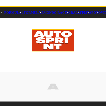
FORMULA 1
FORMULA E
MONDO RACING
RALLY
PISTA
FOTO
VI