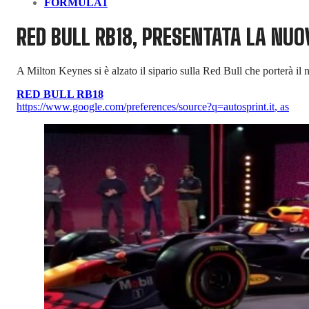
FORMULA1
RED BULL RB18, PRESENTATA LA N
A Milton Keynes si è alzato il sipario sulla Red Bull che porterà il
RED BULL RB18
https://www.google.com/preferences/source?q=autosprint.it
,
as