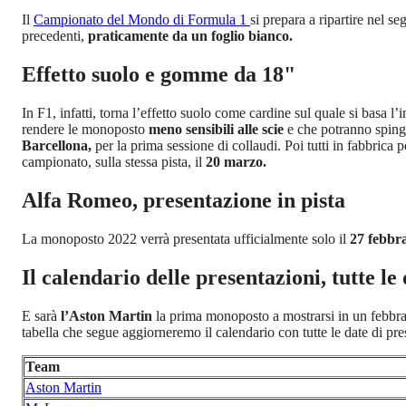
Il
Campionato del Mondo di Formula 1
si prepara a ripartire nel s
precedenti,
praticamente da un foglio bianco.
Effetto suolo e gomme da 18"
In F1, infatti, torna l’effetto suolo come cardine sul quale si basa l’
rendere le monoposto
meno sensibili alle scie
e che potranno spinge
Barcellona,
per la prima sessione di collaudi. Poi tutti in fabbrica p
campionato, sulla stessa pista, il
20 marzo.
Alfa Romeo, presentazione in pista
La monoposto 2022 verrà presentata ufficialmente solo il
27 febbr
Il calendario delle presentazioni, tutte le
E sarà
l’Aston Martin
la prima monoposto a mostrarsi in un febbraio 
tabella che segue aggiorneremo il calendario con tutte le date di pres
Team
Aston Martin