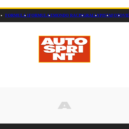
FORMULA 1
FORMULA E
MONDO RACING
RALLY
PISTA
FOTO
VI