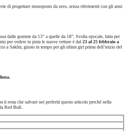
erie di progettare monoposto da zero, senza riferimenti con gli anni
i passa dalle gomme da 13” a quelle da 18”. Svolta epocale, fatta per
to per vedere in pista le nuove vetture è dal
23 al 25 febbraio a
zo a Sakhir, giusto in tempo per gli ultimi giri prima dell’inizio del
llona.
 ti resta che salvare nei preferiti questo articolo perché nella
lla Red Bull.