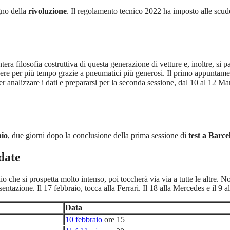
egno della
rivoluzione
. Il regolamento tecnico 2022 ha imposto alle scud
intera filosofia costruttiva di questa generazione di vetture e, inoltre, s
re per più tempo grazie a pneumatici più generosi. Il primo appuntamen
er analizzare i dati e prepararsi per la seconda sessione, dal 10 al 12 Mar
aio
, due giorni dopo la conclusione della prima sessione di
test a Barce
 date
che si prospetta molto intenso, poi toccherà via via a tutte le altre. Non
entazione. Il 17 febbraio, tocca alla Ferrari. Il 18 alla Mercedes e il 9 a
Data
10 febbraio
ore 15