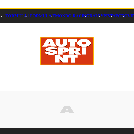
FORMULA 1
FORMULA E
MONDO RACING
RALLY
PISTA
FOTO
VI