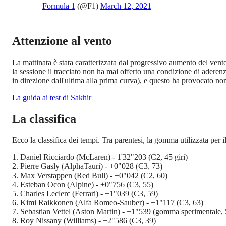
—
Formula 1
(@F1)
March 12, 2021
Attenzione al vento
La mattinata è stata caratterizzata dal progressivo aumento del vent
la sessione il tracciato non ha mai offerto una condizione di aderenza e
in direzione dall'ultima alla prima curva), e questo ha provocato non 
La guida ai test di Sakhir
La classifica
Ecco la classifica dei tempi. Tra parentesi, la gomma utilizzata per i
1. Daniel Ricciardo (McLaren) - 1'32"203 (C2, 45 giri)
2. Pierre Gasly (AlphaTauri) - +0"028 (C3, 73)
3. Max Verstappen (Red Bull) - +0"042 (C2, 60)
4. Esteban Ocon (Alpine) - +0"756 (C3, 55)
5. Charles Leclerc (Ferrari) - +1"039 (C3, 59)
6. Kimi Raikkonen (Alfa Romeo-Sauber) - +1"117 (C3, 63)
7. Sebastian Vettel (Aston Martin) - +1"539 (gomma sperimentale, 
8. Roy Nissany (Williams) - +2"586 (C3, 39)