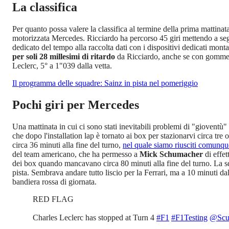
La classifica
Per quanto possa valere la classifica al termine della prima mattina
motorizzata Mercedes. Ricciardo ha percorso 45 giri mettendo a seg
dedicato del tempo alla raccolta dati con i dispositivi dedicati monta
per soli 28 millesimi di ritardo
da Ricciardo, anche se con gomme 
Leclerc, 5° a 1"039 dalla vetta.
Il programma delle squadre: Sainz in pista nel pomeriggio
Pochi giri per Mercedes
Una mattinata in cui ci sono stati inevitabili problemi di "gioventù
che dopo l'installation lap è tornato ai box per stazionarvi circa tr
circa 36 minuti alla fine del turno,
nel quale siamo riusciti comunqu
del team americano, che ha permesso a
Mick Schumacher
di effet
dei box quando mancavano circa 80 minuti alla fine del turno. La sq
pista. Sembrava andare tutto liscio per la Ferrari, ma a 10 minuti 
bandiera rossa di giornata.
RED FLAG
Charles Leclerc has stopped at Turn 4
#F1
#F1Testing
@Scud