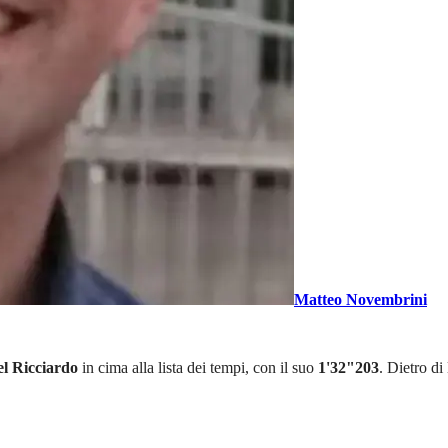
Matteo Novembrini
l Ricciardo
in cima alla lista dei tempi, con il suo
1'32"203
. Dietro d