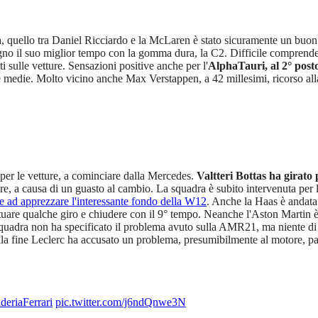
ta, quello tra Daniel Ricciardo e la McLaren è stato sicuramente un buon
no il suo miglior tempo con la gomma dura, la C2. Difficile comprendere
ti sulle vetture. Sensazioni positive anche per l'
AlphaTauri, al 2° post
medie. Molto vicino anche Max Verstappen, a 42 millesimi, ricorso all
" per le vetture, a cominciare dalla Mercedes.
Valtteri Bottas ha girato
e ore, a causa di un guasto al cambio. La squadra è subito intervenuta pe
e ad apprezzare l'interessante fondo della W12
. Anche la Haas è andata 
tuare qualche giro e chiudere con il 9° tempo. Neanche l'Aston Martin è 
uadra non ha specificato il problema avuto sulla AMR21, ma niente di se
dalla fine Leclerc ha accusato un problema, presumibilmente al motore, 
eriaFerrari
pic.twitter.com/j6ndQnwe3N