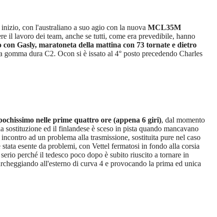
 inizio, con l'australiano a suo agio con la nuova
MCL35M
 il lavoro dei team, anche se tutti, come era prevedibile, hanno
o con Gasly, maratoneta della mattina con 73 tornate e dietro
a gomma dura C2. Ocon si è issato al 4° posto precedendo Charles
 pochissimo nelle prime quattro ore (appena 6 giri)
, dal momento
r la sostituzione ed il finlandese è sceso in pista quando mancavano
incontro ad un problema alla trasmissione, sostituita pure nel caso
stata esente da problemi, con Vettel fermatosi in fondo alla corsia
rio perché il tedesco poco dopo è subito riuscito a tornare in
parcheggiando all'esterno di curva 4 e provocando la prima ed unica