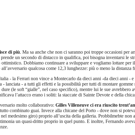
isce di più
. Ma sa anche che non ci saranno poi troppe occasioni per arri
prende un secondo di distacco in qualifica, poi bisogna inventarsi le stra
ottimistico. Dobbiamo continuare a sviluppare e vogliamo lottare per il
all’avversario qualcosa come 12,3 lunghezze: più o meno la distanza f
talia - la Ferrari non vince a Montecarlo da dieci anni -da dieci anni - e 
 lanciata - a tutti gli effetti e la possibilità per tutti di montare gomm
ù dure (le soft “gialle”, nel caso specifico), mentre lui le sue avrebber
icava l’attacco erano i soliti: la staccate di Sainte Devote e della chica
versario molto collaborativo:
Gilles Villeneuve ci era riuscito trent’
tutto combinato guai. Invece alla chicane del Porto - dove non si poteva 
 nel medesimo giro) proprio all’uscita della galleria. Probbilmebte non
imonia un quasi-dritto proprio in quel punto. E inoltre, Fernando avev
anze.