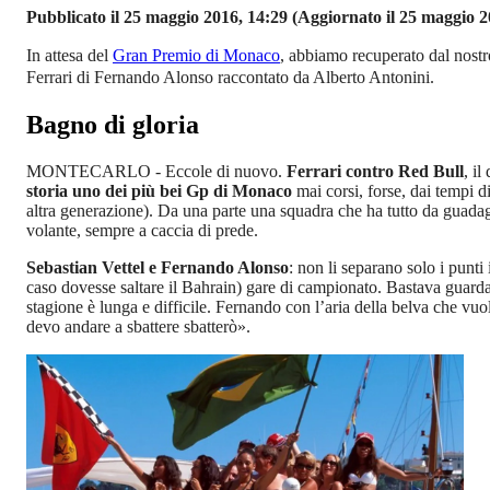
Pubblicato il 25 maggio 2016, 14:29
(Aggiornato il 25 maggio 2
In attesa del
Gran Premio di Monaco
, abbiamo recuperato dal nostr
Ferrari di Fernando Alonso raccontato da Alberto Antonini.
Bagno di gloria
MONTECARLO - Eccole di nuovo.
Ferrari contro Red Bull
, il
storia uno dei più bei Gp di Monaco
mai corsi, forse, dai tempi di
altra generazione). Da una parte una squadra che ha tutto da guadag
volante, sempre a caccia di prede.
Sebastian Vettel e Fernando Alonso
: non li separano solo i punti 
caso dovesse saltare il Bahrain) gare di campionato. Bastava guardar
stagione è lunga e difficile. Fernando con l’aria della belva che vuo
devo andare a sbattere sbatterò».