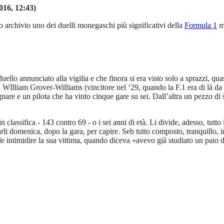
016, 12:43)
o archivio uno dei duelli monegaschi più significativi della
Formula 1
mo
 duello annunciato alla vigilia e che finora si era visto solo a sprazzi, qua
 WIlliam Grover-Williams (vincitore nel ‘29, quando la F.1 era di là da ve
nare e un pilota che ha vinto cinque gare su sei. Dall’altra un pezzo di
in classifica - 143 contro 69 - o i sei anni di età. Li divide, adesso, tutto
li domenica, dopo la gara, per capire. Seb tutto composto, tranquillo, in
le intimidire la sua vittima, quando diceva «avevo già studiato un paio di