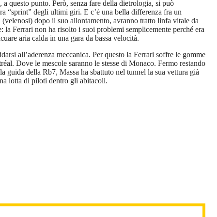
 a questo punto. Però, senza fare della dietrologia, si può
a “sprint” degli ultimi giri. E c’è una bella differenza fra un
velenosi) dopo il suo allontamento, avranno tratto linfa vitale da
 la Ferrari non ha risolto i suoi problemi semplicemente perché era
acuare aria calda in una gara da bassa velocità.
arsi all’aderenza meccanica. Per questo la Ferrari soffre le gomme
ntréal. Dove le mescole saranno le stesse di Monaco. Fermo restando
 la guida della Rb7, Massa ha sbattuto nel tunnel la sua vettura già
lotta di piloti dentro gli abitacoli.