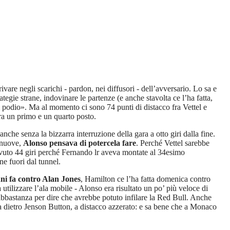
vare negli scarichi - pardon, nei diffusori - dell’avversario. Lo sa e
tegie strane, indovinare le partenze (e anche stavolta ce l’ha fatta,
 podio». Ma al momento ci sono 74 punti di distacco fra Vettel e
ra un primo e un quarto posto.
anche senza la bizzarra interruzione della gara a otto giri dalla fine.
e nuove,
Alonso pensava di potercela fare
. Perché Vettel sarebbe
o avuto 44 giri perché Fernando lr aveva montate al 34esimo
ne fuori dal tunnel.
anni fa contro Alan Jones
, Hamilton ce l’ha fatta domenica contro
utilizzare l’ala mobile - Alonso era risultato un po’ più veloce di
 abbastanza per dire che avrebbe potuto infilare la Red Bull. Anche
a dietro Jenson Button, a distacco azzerato: e sa bene che a Monaco