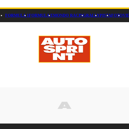
FORMULA 1
FORMULA E
MONDO RACING
RALLY
PISTA
FOTO
VI