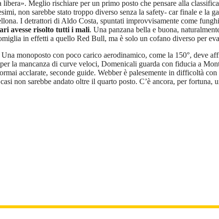
libera». Meglio rischiare per un primo posto che pensare alla classifica,
simi, non sarebbe stato troppo diverso senza la safety- car finale e la gar
lona. I detrattori di Aldo Costa, spuntati improvvisamente come funghi (
ri avesse risolto tutti i mali
. Una panzana bella e buona, naturalmente:
somiglia in effetti a quello Red Bull, ma è solo un cofano diverso per ev
. Una monoposto con poco carico aerodinamico, come la 150°, deve affid
he per la mancanza di curve veloci, Domenicali guarda con fiducia a Mo
, e ormai acclarate, seconde guide. Webber è palesemente in difficoltà con
si non sarebbe andato oltre il quarto posto. C’è ancora, per fortuna, una 