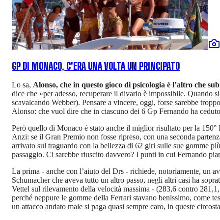
GP DI MONACO, C'ERA UNA VOLTA UN PRINCIPATO
Lo sa,
Alonso, che in questo gioco di psicologia è l’altro che sub
dice che «per adesso, recuperare il divario è impossibile. Quando si 
scavalcando Webber). Pensare a vincere, oggi, forse sarebbe troppo 
Alonso: che vuol dire che in ciascuno dei 6 Gp Fernando ha ceduto 
Però quello di Monaco è stato anche il miglior risultato per la 150° I
Anzi: se il Gran Premio non fosse ripreso, con una seconda partenza -
arrivato sul traguardo con la bellezza di 62 giri sulle sue gomme pi
passaggio. Ci sarebbe riuscito davvero? I punti in cui Fernando pianif
La prima - anche con l’aiuto del Drs - richiede, notoriamente, un av
Schumacher che aveva tutto un altro passo, negli altri casi ha soprat
Vettel sul rilevamento della velocità massima - (283,6 contro 281,1,
perché neppure le gomme della Ferrari stavano benissimo, come test
un attacco andato male si paga quasi sempre caro, in queste circost