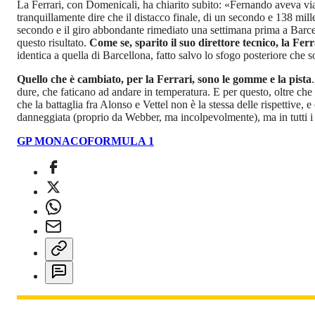
La Ferrari, con Domenicali, ha chiarito subito: «Fernando aveva via 
tranquillamente dire che il distacco finale, di un secondo e 138 mille
secondo e il giro abbondante rimediato una settimana prima a Barcel
questo risultato.
Come se, sparito il suo direttore tecnico, la Ferra
identica a quella di Barcellona, fatto salvo lo sfogo posteriore che 
Quello che è cambiato, per la Ferrari, sono le gomme e la pista
dure, che faticano ad andare in temperatura. E per questo, oltre c
che la battaglia fra Alonso e Vettel non è la stessa delle rispettive
danneggiata (proprio da Webber, ma incolpevolmente), ma in tutti i ca
GP MONACO
FORMULA 1