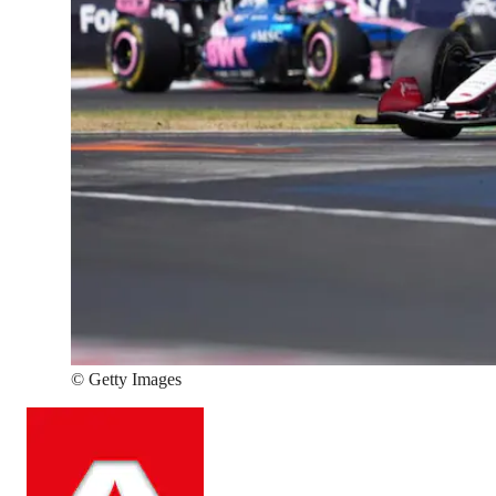
©
Getty Images