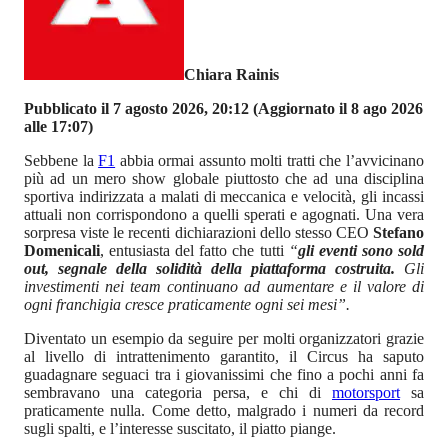
Chiara Rainis
Pubblicato il 7 agosto 2026, 20:12
(Aggiornato il 8 ago 2026
alle 17:07)
Sebbene la
F1
abbia ormai assunto molti tratti che l’avvicinano
più ad un mero show globale piuttosto che ad una disciplina
sportiva indirizzata a malati di meccanica e velocità, gli incassi
attuali non corrispondono a quelli sperati e agognati. Una vera
sorpresa viste le recenti dichiarazioni dello stesso CEO
Stefano
Domenicali
, entusiasta del fatto che tutti
“
gli eventi sono sold
out, segnale della solidità della piattaforma costruita.
Gli
investimenti nei team continuano ad aumentare e il valore di
ogni franchigia cresce praticamente ogni sei mesi”.
Diventato un esempio da seguire per molti organizzatori grazie
al livello di intrattenimento garantito, il Circus ha saputo
guadagnare seguaci tra i giovanissimi che fino a pochi anni fa
sembravano una categoria persa, e chi di
motorsport
sa
praticamente nulla. Come detto, malgrado i numeri da record
sugli spalti, e l’interesse suscitato, il piatto piange.