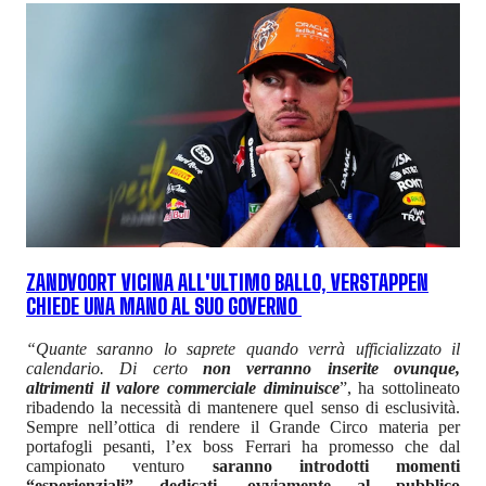
ZANDVOORT VICINA ALL'ULTIMO BALLO, VERSTAPPEN
CHIEDE UNA MANO AL SUO GOVERNO
“Quante saranno lo saprete quando verrà ufficializzato il
calendario. Di certo
non verranno inserite ovunque,
altrimenti il valore commerciale diminuisce
”, ha sottolineato
ribadendo la necessità di mantenere quel senso di esclusività.
Sempre nell’ottica di rendere il Grande Circo materia per
portafogli pesanti, l’ex boss Ferrari ha promesso che dal
campionato venturo
saranno introdotti momenti
“esperienziali” dedicati, ovviamente al pubblico