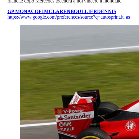
rilancia: dopo Mercedes toccherà a noi vincere il mondiale
GP MONACO
F1
MCLAREN
BOULLIER
DENNIS
https://www.google.com/preferences/source?q=autosprint.it
,
as