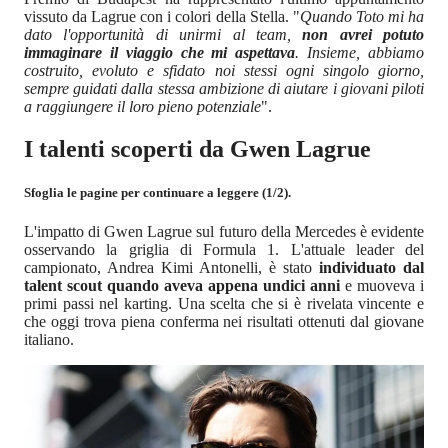
vissuto da Lagrue con i colori della Stella. "
Quando Toto mi ha
dato l'opportunità di unirmi al team,
non avrei potuto
immaginare il viaggio che mi aspettava
. Insieme, abbiamo
costruito, evoluto e sfidato noi stessi ogni singolo giorno,
sempre guidati dalla stessa ambizione di aiutare i giovani piloti
a raggiungere il loro pieno potenziale
".
I talenti scoperti da Gwen Lagrue
Sfoglia le pagine per continuare a leggere (1/2).
L'impatto di Gwen Lagrue sul futuro della Mercedes è evidente
osservando la griglia di Formula 1. L'attuale leader del
campionato, Andrea Kimi Antonelli, è stato
individuato dal
talent scout quando aveva appena undici anni
e muoveva i
primi passi nel karting. Una scelta che si è rivelata vincente e
che oggi trova piena conferma nei risultati ottenuti dal giovane
italiano.