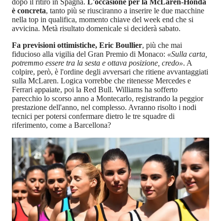
dopo il ritiro in Spagna.
L'occasione per la McLaren-Honda
è concreta
, tanto più se riusciranno a inserire le due macchine
nella top in qualifica, momento chiave del week end che si
avvicina. Metà risultato domenicale si deciderà sabato.
Fa previsioni ottimistiche, Eric Boullier
, più che mai
fiducioso alla vigilia del Gran Premio di Monaco:
«Sulla carta,
potremmo essere tra la sesta e ottava posizione, credo»
. A
colpire, però, è l'ordine degli avversari che ritiene avvantaggiati
sulla McLaren. Logica vorrebbe che ritenesse Mercedes e
Ferrari appaiate, poi la Red Bull. Williams ha sofferto
parecchio lo scorso anno a Montecarlo, registrando la peggior
prestazione dell'anno, nel complesso. Avranno risolto i nodi
tecnici per potersi confermare dietro le tre squadre di
riferimento, come a Barcellona?