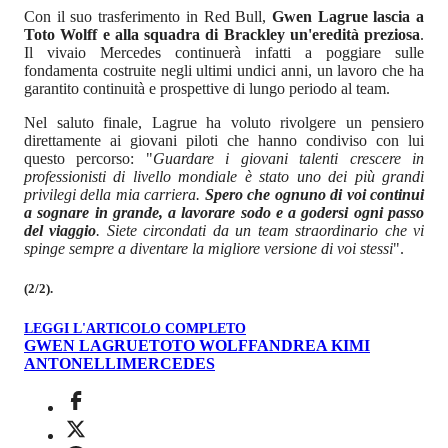
Con il suo trasferimento in Red Bull,
Gwen Lagrue lascia a
Toto Wolff e alla squadra di Brackley un'eredità preziosa
.
Il vivaio Mercedes continuerà infatti a poggiare sulle
fondamenta costruite negli ultimi undici anni, un lavoro che ha
garantito continuità e prospettive di lungo periodo al team.
Nel saluto finale, Lagrue ha voluto rivolgere un pensiero
direttamente ai giovani piloti che hanno condiviso con lui
questo percorso: "
Guardare i giovani talenti crescere in
professionisti di livello mondiale è stato uno dei più grandi
privilegi della mia carriera.
Spero che ognuno di voi continui
a sognare in grande, a lavorare sodo e a godersi ogni passo
del viaggio
. Siete circondati da un team straordinario che vi
spinge sempre a diventare la migliore versione di voi stessi
".
(2/2).
LEGGI L'ARTICOLO COMPLETO
GWEN LAGRUE
TOTO WOLFF
ANDREA KIMI
ANTONELLI
MERCEDES