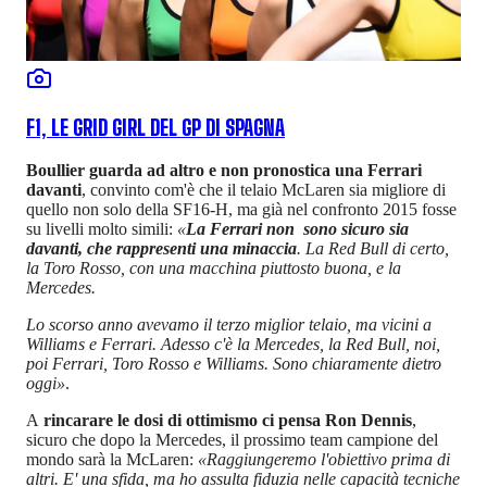
F1, LE GRID GIRL DEL GP DI SPAGNA
Boullier guarda ad altro e non pronostica una Ferrari
davanti
, convinto com'è che il telaio McLaren sia migliore di
quello non solo della SF16-H, ma già nel confronto 2015 fosse
su livelli molto simili:
«
La Ferrari non sono sicuro sia
davanti, che rappresenti una minaccia
. La Red Bull di certo,
la Toro Rosso, con una macchina piuttosto buona, e la
Mercedes.
Lo scorso anno avevamo il terzo miglior telaio, ma vicini a
Williams e Ferrari. Adesso c'è la Mercedes, la Red Bull, noi,
poi Ferrari, Toro Rosso e Williams. Sono chiaramente dietro
oggi»
.
A
rincarare le dosi di ottimismo ci pensa Ron Dennis
,
sicuro che dopo la Mercedes, il prossimo team campione del
mondo sarà la McLaren:
«Raggiungeremo l'obiettivo prima di
altri. E' una sfida, ma ho assulta fiduzia nelle capacità tecniche