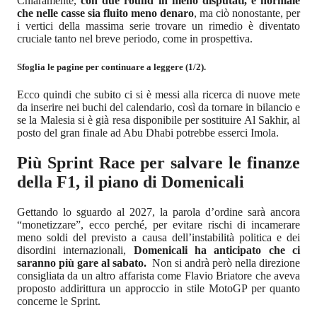
Chiaramente,
con due round in meno disputati, è normale
che nelle casse sia fluito meno denaro
, ma ciò nonostante, per
i vertici della massima serie trovare un rimedio è diventato
cruciale tanto nel breve periodo, come in prospettiva.
Sfoglia le pagine per continuare a leggere (1/2).
Ecco quindi che subito ci si è messi alla ricerca di nuove mete
da inserire nei buchi del calendario, così da tornare in bilancio e
se la Malesia si è già resa disponibile per sostituire Al Sakhir, al
posto del gran finale ad Abu Dhabi potrebbe esserci Imola.
Più Sprint Race per salvare le finanze
della F1, il piano di Domenicali
Gettando lo sguardo al 2027, la parola d’ordine sarà ancora
“monetizzare”, ecco perché, per evitare rischi di incamerare
meno soldi del previsto a causa dell’instabilità politica e dei
disordini internazionali,
Domenicali ha anticipato che ci
saranno più gare al sabato.
Non si andrà però nella direzione
consigliata da un altro affarista come Flavio Briatore che aveva
proposto addirittura un approccio in stile MotoGP per quanto
concerne le Sprint.