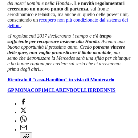
dei nostri uomini e nella Honda»
.
Le novità regolamentari
creeranno un nuovo punto di partenza
, sul fronte
aerodinamico e telaistico, ma anche su quello delle power unit,
consentendo un
recupero non più condizionato dal sistema dei
gettoni
.
«I regolamenti 2017 livelleranno i campo e
c'è tempo
sufficiente per recuperare insieme alla Honda
. Avremo una
buona opportunità il prossimo anno. Credo
potremo vincere
delle gare, non voglio pronosticare il titolo mondiale
, ma
sento che detronizzare la Mercedes sarà una sfida per chiunque
e ho buone ragioni per credere sul serio che ci arriveremo
prima degli altri»
.
Rientrato il "caso-Hamilton" in vista di Montecarlo
GP MONACO
F1
MCLAREN
BOULLIER
DENNIS