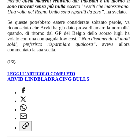
mentre
quelli materni venivano dal Pakistan e un giorno si
sono ritrovati senza più nulla
eccetto i vestiti che indossavano.
Una volta nel Regno Unito sono ripartiti da zero”
, ha svelato.
Se queste potrebbero essere considerate soltanto parole, va
riconosciuto che Arvid ha già dato prova di amare la normalità
quando, di ritorno dal GP del Belgio dello scorso lugli ha
volato con una compagnia low cost.
“Non disponendo di molti
soldi, preferisco risparmiare qualcosa”
, aveva allora
commentato la sua scelta.
(2/2).
LEGGI L'ARTICOLO COMPLETO
ARVID LINDBLAD
RACING BULLS