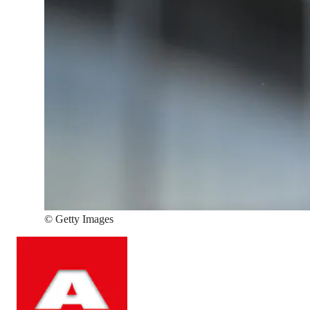
©
Getty Images