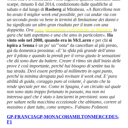
scarpe, rimasto lì dal 2014, condizionato dalle qualifiche al
sabato e dal lungo di
Rosberg
al Mirabeau.
«A Barcellona non
ho avuto il miglior week end possibile, per cui andar via con
un secondo posto va bene in termini di limitazione dei danni e
ha significato un altro gran risultato per il team con una
doppietta. Ora
sono pienamente concentrato su Monaco
, la
gara che tutti aspettano e una che amo in particolare».
Ha
vinto solo nel 2008, quando era in McLaren
e per chi
si
ispira a Senna
è un po’ un’”onta” da cancellare al più presto,
già da domenica prossima:
«E’ la sfida più grande dell’anno
per il pilota e quando la prendi per il verso giusto le sensazioni
che dà sono dure da battere. Creare il ritmo sin dall’inizio delle
prove è così importante, perché hai bisogno di sentire tua la
tua strada. Devi essere perfetto al millimetro in ogni punto,
perché la minima derapata può rovinare il week end. E’ pura
abilità di guida, coraggio puro al volante, è questo che la
rende speciale per me.
Come in Spagna, è un circuito sul quale
non sono stato troppo fortunato in passato, ma non mi
interessa quel che è stato o lanciarmi in previsioni: sono qui
per saltare nella macchina eccezionale che abbiamo, correre al
massimo e dare tutto, come sempre».
Fabiano Polimeni
GP-FRANCIA
GP-MONACO
HAMILTON
MERCEDES-
F1