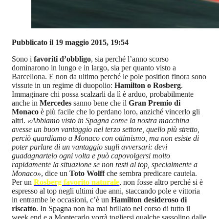
Pubblicato il 19 maggio 2015, 19:54
Sono i
favoriti d’obbligo
, sia perché l’anno scorso
dominarono in lungo e in largo, sia per quanto visto a
Barcellona. E non da ultimo perché le pole position finora sono
vissute in un regime di duopolio:
Hamilton o Rosberg
.
Immaginare chi possa scalzarli da lì è arduo, probabilmente
anche in
Mercedes
sanno bene che il
Gran Premio di
Monaco
è più facile che lo perdano loro, anziché vincerlo gli
altri.
«Abbiamo visto in Spagna come la nostra macchina
avesse un buon vantaggio nel terzo settore, quello più stretto,
perciò guardiamo a Monaco con ottimismo, ma non esiste di
poter parlare di un vantaggio sugli avversari: devi
guadagnartelo ogni volta e può capovolgersi molto
rapidamente la situazione se non resti al top, specialmente a
Monaco»
, dice un
Toto Wolff
che sembra predicare cautela.
Per un
Rosberg favorito naturale
, non fosse altro perché si è
espresso al top negli ultimi due anni, staccando pole e vittoria
in entrambe le occasioni, c’è un
Hamilton desideroso di
riscatto
. In Spagna non ha mai brillato nel corso di tutto il
week end e a Montecarlo vorrà togliersi qualche sassolino dalle