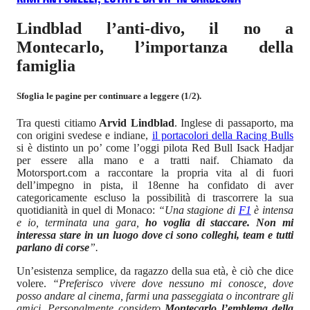
Lindblad l’anti-divo, il no a
Montecarlo, l’importanza della
famiglia
Sfoglia le pagine per continuare a leggere (1/2).
Tra questi citiamo
Arvid Lindblad
. Inglese di passaporto, ma
con origini svedese e indiane,
il portacolori della Racing Bulls
si è distinto un po’ come l’oggi pilota Red Bull Isack Hadjar
per essere alla mano e a tratti naif. Chiamato da
Motorsport.com a raccontare la propria vita al di fuori
dell’impegno in pista, il 18enne ha confidato di aver
categoricamente escluso la possibilità di trascorrere la sua
quotidianità in quel di Monaco:
“Una stagione di
F1
è intensa
e io, terminata una gara,
ho voglia di staccare. Non mi
interessa stare in un luogo dove ci sono colleghi, team e tutti
parlano di corse
”.
Un’esistenza semplice, da ragazzo della sua età, è ciò che dice
volere.
“Preferisco vivere dove nessuno mi conosce, dove
posso andare al cinema, farmi una passeggiata o incontrare gli
amici. Personalmente considero
Montecarlo l’emblema della