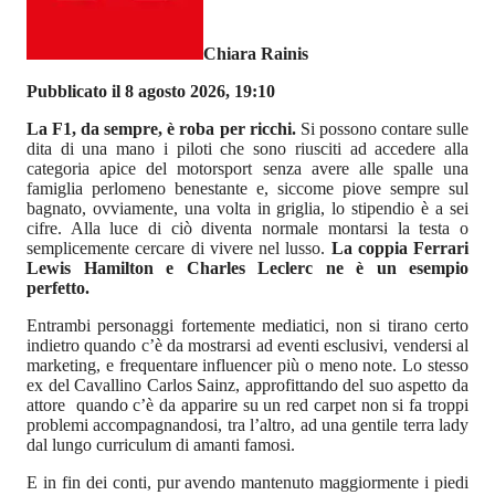
Chiara Rainis
Pubblicato il 8 agosto 2026, 19:10
La F1, da sempre, è roba per ricchi.
Si possono contare sulle
dita di una mano i piloti che sono riusciti ad accedere alla
categoria apice del motorsport senza avere alle spalle una
famiglia perlomeno benestante e, siccome piove sempre sul
bagnato, ovviamente, una volta in griglia, lo stipendio è a sei
cifre. Alla luce di ciò diventa normale montarsi la testa o
semplicemente cercare di vivere nel lusso.
La coppia Ferrari
Lewis Hamilton e Charles Leclerc ne è un esempio
perfetto.
Entrambi personaggi fortemente mediatici, non si tirano certo
indietro quando c’è da mostrarsi ad eventi esclusivi, vendersi al
marketing, e frequentare influencer più o meno note. Lo stesso
ex del Cavallino Carlos Sainz, approfittando del suo aspetto da
attore quando c’è da apparire su un red carpet non si fa troppi
problemi accompagnandosi, tra l’altro, ad una gentile terra lady
dal lungo curriculum di amanti famosi.
E in fin dei conti, pur avendo mantenuto maggiormente i piedi