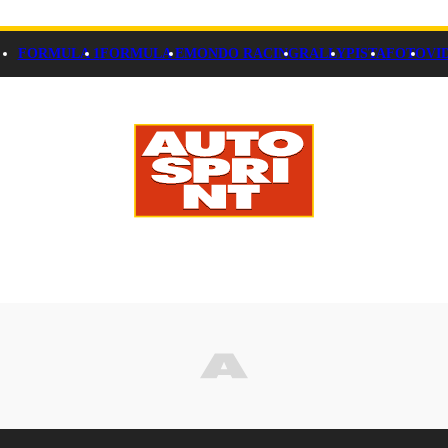
FORMULA 1
FORMULA E
MONDO RACING
RALLY
PISTA
FOTO
VI