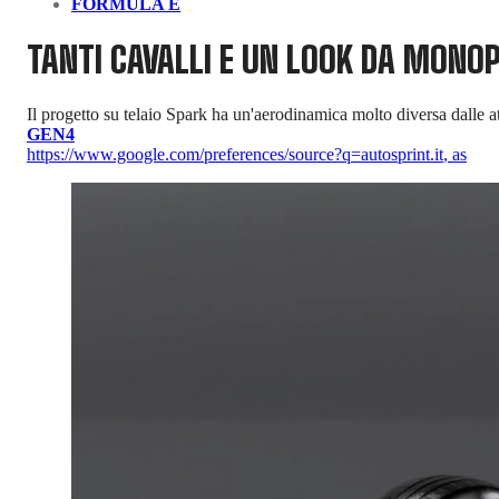
FORMULA E
TANTI CAVALLI E UN LOOK DA MONO
Il progetto su telaio Spark ha un'aerodinamica molto diversa dalle a
GEN4
https://www.google.com/preferences/source?q=autosprint.it
,
as