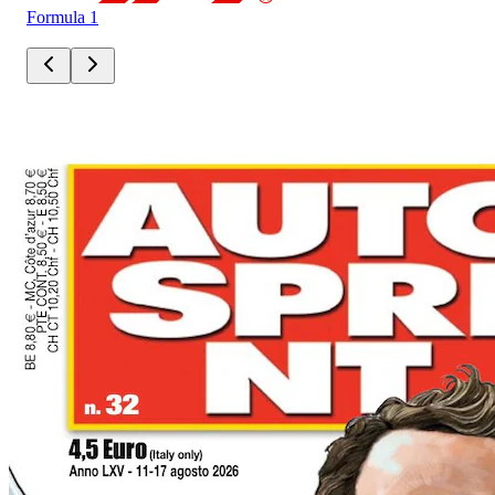
Formula 1
For