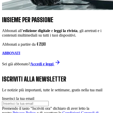
INSIEME PER PASSIONE
Abbonati all’
edizione digitale
e
leggi la rivista
, gli arretrati e i
contenuti multimediali su tutti i tuoi dispositivi.
€
21
,
90
Abbonati a partire da
ABBONATI
Sei già abbonato?
Accedi e leggi
ISCRIVITI ALLA NEWSLETTER
Le notizie più importanti, tutte le settimane, gratis nella tua mail
Inserisci la tua email
Premendo il tasto “Iscriviti ora” dichiaro di aver letto la
nostra
Privacy Policy
e di accettare le
Condizioni Generali di