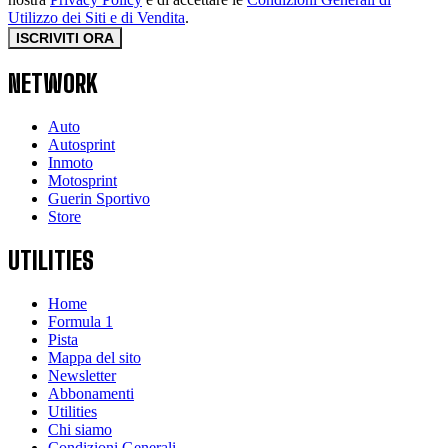
Utilizzo dei Siti e di Vendita
.
ISCRIVITI ORA
NETWORK
Auto
Autosprint
Inmoto
Motosprint
Guerin Sportivo
Store
UTILITIES
Home
Formula 1
Pista
Mappa del sito
Newsletter
Abbonamenti
Utilities
Chi siamo
Condizioni Generali