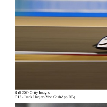
9
di
20
©
Getty Images
P12 - Isack Hadjar (Visa CashApp RB)