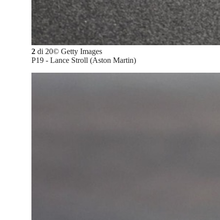
2
di
20
©
Getty Images
P19 - Lance Stroll (Aston Martin)