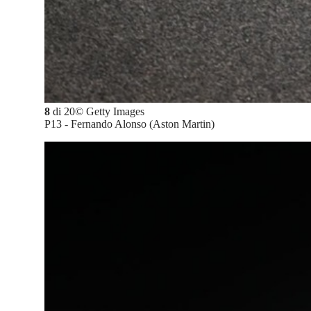
8
di
20
©
Getty Images
P13 - Fernando Alonso (Aston Martin)