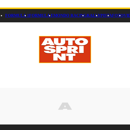
FORMULA 1
FORMULA E
MONDO RACING
RALLY
PISTA
FOTO
VI