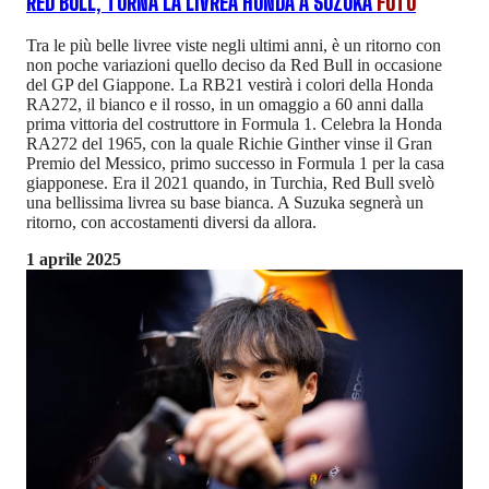
RED BULL, TORNA LA LIVREA HONDA A SUZUKA
FOTO
Tra le più belle livree viste negli ultimi anni, è un ritorno con
non poche variazioni quello deciso da Red Bull in occasione
del GP del Giappone. La RB21 vestirà i colori della Honda
RA272, il bianco e il rosso, in un omaggio a 60 anni dalla
prima vittoria del costruttore in Formula 1. Celebra la Honda
RA272 del 1965, con la quale Richie Ginther vinse il Gran
Premio del Messico, primo successo in Formula 1 per la casa
giapponese. Era il 2021 quando, in Turchia, Red Bull svelò
una bellissima livrea su base bianca. A Suzuka segnerà un
ritorno, con accostamenti diversi da allora.
1 aprile 2025