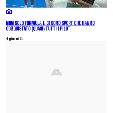
NON SOLO FORMULA 1: CI SONO SPORT CHE HANNO
CONQUISTATO (QUASI) TUTTI I PILOTI
4 giorni fa