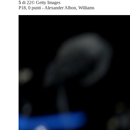
5
di
22
©
Getty Images
P18, 0 punti - Alexander Albon, Williams