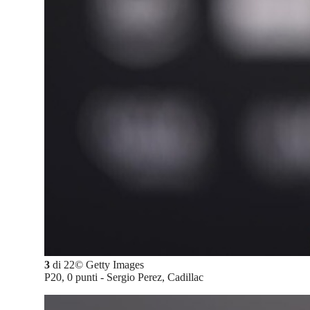
3
di
22
©
Getty Images
P20, 0 punti - Sergio Perez, Cadillac