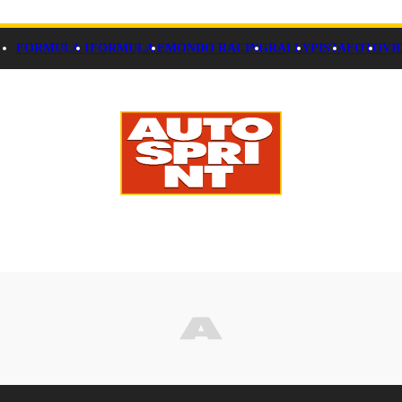
FORMULA 1
FORMULA E
MONDO RACING
RALLY
PISTA
FOTO
VI