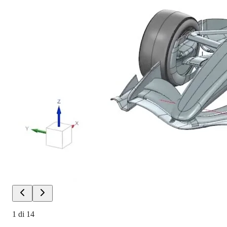
1
di
14