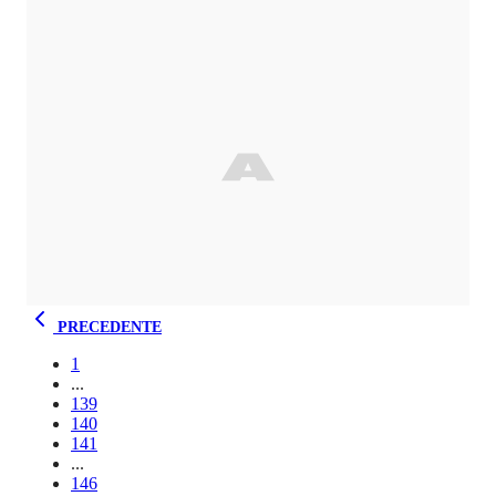
PRECEDENTE
1
...
139
140
141
...
146