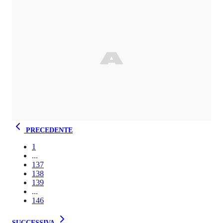
PRECEDENTE
1
...
137
138
139
...
146
SUCCESSIVA