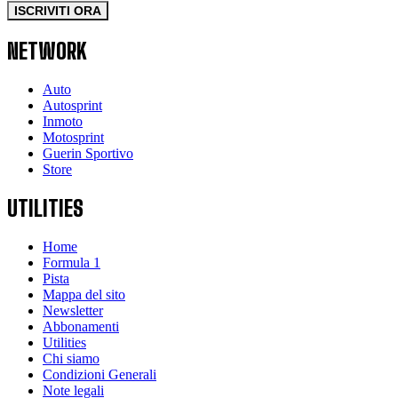
ISCRIVITI ORA
NETWORK
Auto
Autosprint
Inmoto
Motosprint
Guerin Sportivo
Store
UTILITIES
Home
Formula 1
Pista
Mappa del sito
Newsletter
Abbonamenti
Utilities
Chi siamo
Condizioni Generali
Note legali