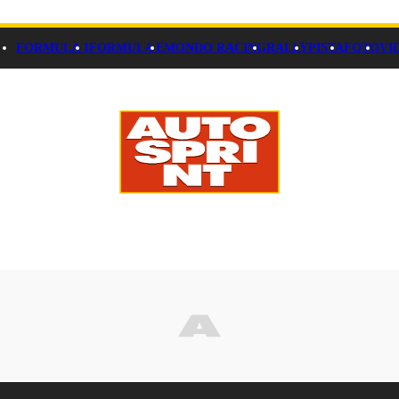
FORMULA 1
FORMULA E
MONDO RACING
RALLY
PISTA
FOTO
VI