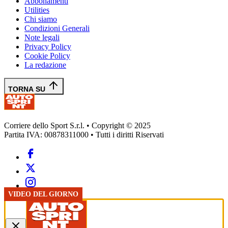
Abbonamenti
Utilities
Chi siamo
Condizioni Generali
Note legali
Privacy Policy
Cookie Policy
La redazione
TORNA SU
Corriere dello Sport S.r.l. • Copyright © 2025
Partita IVA: 00878311000 • Tutti i diritti Riservati
GP AUSTRIA
GP AUSTRIA
GP AUSTRIA
GP AUSTRIA
GP AUSTRIA
GP AUSTRIA
VIDEO DEL GIORNO