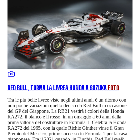
RED BULL, TORNA LA LIVREA HONDA A SUZUKA
FOTO
Tra le più belle livree viste negli ultimi anni, è un ritorno con
non poche variazioni quello deciso da Red Bull in occasione
del GP del Giappone. La RB21 vestirà i colori della Honda
RA272, il bianco e il rosso, in un omaggio a 60 anni dalla
prima vittoria del costruttore in Formula 1. Celebra la Honda
RA272 del 1965, con la quale Richie Ginther vinse il Gran
Premio del Messico, primo successo in Formula 1 per la casa
giapponese. Era il 2021 quando, in Turchia, Red Bull svelò