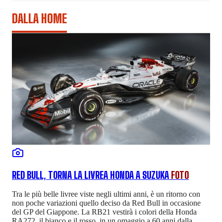
DALLA HOME
RED BULL, TORNA LA LIVREA HONDA A SUZUKA
FOTO
Tra le più belle livree viste negli ultimi anni, è un ritorno con
non poche variazioni quello deciso da Red Bull in occasione
del GP del Giappone. La RB21 vestirà i colori della Honda
RA272, il bianco e il rosso, in un omaggio a 60 anni dalla